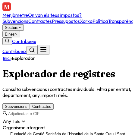
Menjòmetre
On van els teus impostos?
Subvencions
Contractes
Pressupostos
Xarxa
Política
Transparènci
Sectors
Eines
Contribueix
Contribueix
Inici
›
Explorador
Explorador de registres
Consulta subvencions i contractes individuals. Filtra per entitat,
departament, any, import i més.
Subvencions
Contractes
🔍
Any
Organisme atorgant
Fundació de Gestió Sanitària de l'Hospital de la Santa Creu i Sant