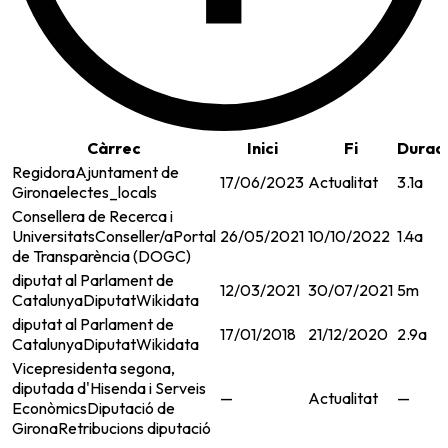
Càrrec
Inici
Fi
Durad
Regidora
Ajuntament de
17/06/2023
Actualitat
3.1a
Girona
electes_locals
Consellera de Recerca i
Universitats
Conseller/a
Portal
26/05/2021
10/10/2022
1.4a
de Transparència (DOGC)
diputat al Parlament de
12/03/2021
30/07/2021
5m
Catalunya
Diputat
Wikidata
diputat al Parlament de
17/01/2018
21/12/2020
2.9a
Catalunya
Diputat
Wikidata
Vicepresidenta segona,
diputada d'Hisenda i Serveis
—
Actualitat
—
Econòmics
Diputació de
Girona
Retribucions diputació