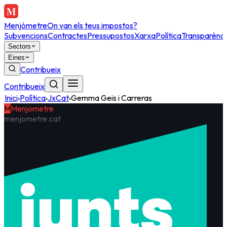
Menjòmetre
On van els teus impostos?
Subvencions
Contractes
Pressupostos
Xarxa
Política
Transparènci
Sectors
Eines
Contribueix
Contribueix
Inici
›
Política
›
JxCat
›
Gemma Geis i Carreras
M
Menjometre
menjometre.cat