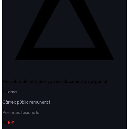
Per sobre del
84
%
dels càrrecs documentats al portal
7.4
anys
Càrrec públic remunerat
Períodes fusionats
80
k €