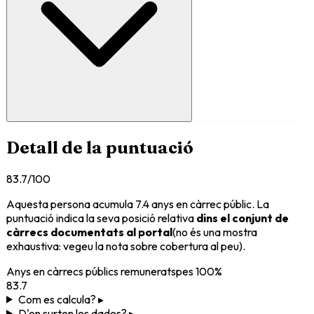
Detall de la puntuació
83.7
/100
Aquesta persona acumula
7.4
anys en càrrec públic
. La
puntuació indica la seva posició relativa
dins el conjunt de
càrrecs documentats al portal
(no és una mostra
exhaustiva: vegeu la nota sobre cobertura al peu).
Anys en càrrecs públics remunerats
pes
100%
83.7
Com es calcula? ▸
D'on surten les dades? ▸