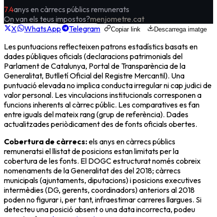
7.4
anys en càrrecs públics remunerats
On van els teus impostos?
menjometre.cat
X
WhatsApp
Telegram
Copiar link
Descarrega imatge
Les puntuacions reflecteixen patrons estadístics basats en
dades públiques oficials (declaracions patrimonials del
Parlament de Catalunya, Portal de Transparència de la
Generalitat, Butlletí Oficial del Registre Mercantil). Una
puntuació elevada no implica conducta irregular ni cap judici de
valor personal. Les vinculacions institucionals corresponen a
funcions inherents al càrrec públic. Les comparatives es fan
entre iguals del mateix rang (grup de referència). Dades
actualitzades periòdicament des de fonts oficials obertes.
Cobertura de càrrecs:
els
anys en càrrecs públics
remunerats
i el llistat de posicions estan limitats per la
cobertura de les fonts. El DOGC estructurat només cobreix
nomenaments de la Generalitat des del 2018; càrrecs
municipals (ajuntaments, diputacions) i posicions executives
intermèdies (DG, gerents, coordinadors) anteriors al 2018
poden no figurar i, per tant, infraestimar carreres llargues. Si
detecteu una posició absent o una data incorrecta, podeu