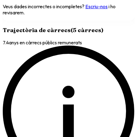
Veus dades incorrectes o incompletes?
Escriu-nos
i ho
revisarem.
Trajectòria de càrrecs
(
5
càrrecs
)
7.4
anys en càrrecs públics remunerats
i