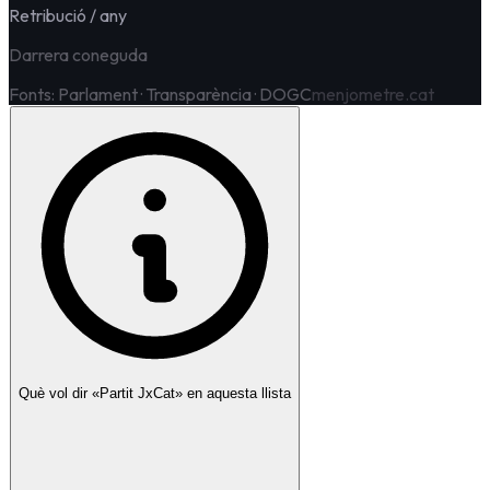
Retribució / any
Darrera coneguda
Fonts: Parlament · Transparència · DOGC
menjometre.cat
Què vol dir «Partit
JxCat
» en aquesta llista