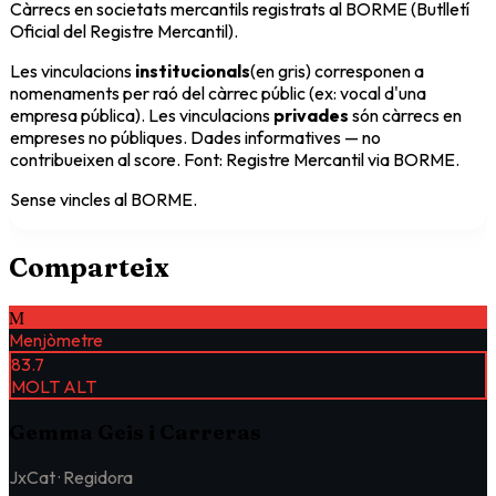
Càrrecs en societats mercantils registrats al BORME (Butlletí
Oficial del Registre Mercantil).
Les vinculacions
institucionals
(en gris) corresponen a
nomenaments per raó del càrrec públic (ex: vocal d'una
empresa pública). Les vinculacions
privades
són càrrecs en
empreses no públiques. Dades informatives — no
contribueixen al score. Font: Registre Mercantil via BORME.
Sense vincles al BORME.
Comparteix
M
Menjòmetre
83.7
MOLT ALT
Gemma Geis i Carreras
JxCat ·
Regidora