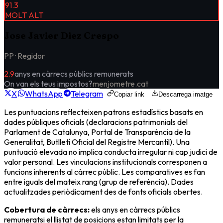
91.3
MOLT ALT
Jose Javier Diez Crespo
PP ·
Regidor
2.9
anys en càrrecs públics remunerats
On van els teus impostos?
menjometre.cat
X
WhatsApp
Telegram
Copiar link
Descarrega imatge
Les puntuacions reflecteixen patrons estadístics basats en
dades públiques oficials (declaracions patrimonials del
Parlament de Catalunya, Portal de Transparència de la
Generalitat, Butlletí Oficial del Registre Mercantil). Una
puntuació elevada no implica conducta irregular ni cap judici de
valor personal. Les vinculacions institucionals corresponen a
funcions inherents al càrrec públic. Les comparatives es fan
entre iguals del mateix rang (grup de referència). Dades
actualitzades periòdicament des de fonts oficials obertes.
Cobertura de càrrecs:
els
anys en càrrecs públics
remunerats
i el llistat de posicions estan limitats per la