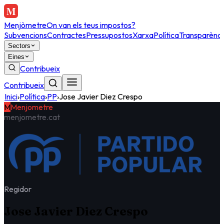
Menjòmetre
On van els teus impostos?
Subvencions
Contractes
Pressupostos
Xarxa
Política
Transparènci
Sectors
Eines
Contribueix
Contribueix
Inici
›
Política
›
PP
›
Jose Javier Diez Crespo
M
Menjometre
menjometre.cat
Regidor
Jose Javier Diez Crespo