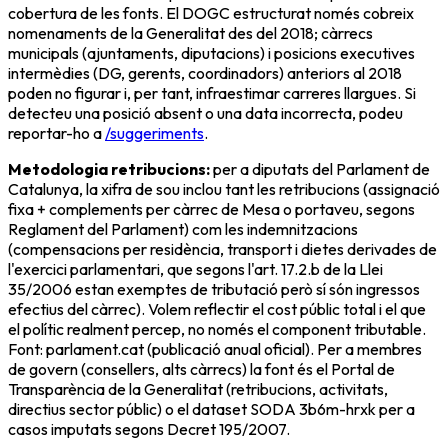
cobertura de les fonts. El DOGC estructurat només cobreix
nomenaments de la Generalitat des del 2018; càrrecs
municipals (ajuntaments, diputacions) i posicions executives
intermèdies (DG, gerents, coordinadors) anteriors al 2018
poden no figurar i, per tant, infraestimar carreres llargues. Si
detecteu una posició absent o una data incorrecta, podeu
reportar-ho a
/suggeriments
.
Metodologia retribucions:
per a diputats del Parlament de
Catalunya, la xifra de sou inclou tant les
retribucions
(assignació
fixa + complements per càrrec de Mesa o portaveu, segons
Reglament del Parlament) com les
indemnitzacions
(compensacions per residència, transport i dietes derivades de
l'exercici parlamentari, que segons l'art. 17.2.b de la Llei
35/2006 estan exemptes de tributació però sí són ingressos
efectius del càrrec). Volem reflectir el cost públic total i el que
el polític realment percep, no només el component tributable.
Font: parlament.cat (publicació anual oficial). Per a membres
de govern (consellers, alts càrrecs) la font és el Portal de
Transparència de la Generalitat (retribucions, activitats,
directius sector públic) o el dataset SODA 3b6m-hrxk per a
casos imputats segons Decret 195/2007.