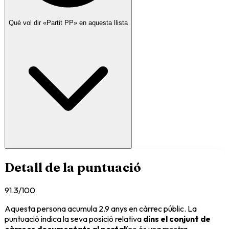
Què vol dir «Partit
PP
» en aquesta llista
Detall de la puntuació
91.3
/100
Aquesta persona acumula
2.9
anys en càrrec públic
. La
puntuació indica la seva posició relativa
dins el conjunt de
càrrecs documentats al portal
(no és una mostra