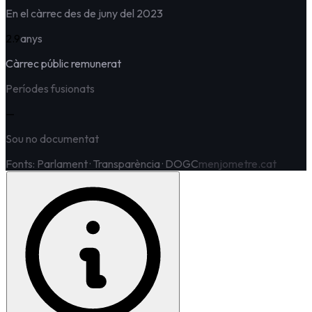
En el càrrec des de juny del 2023
2.9
anys
Càrrec públic remunerat
Períodes fusionats
—
Sou no documentat
Fonts: Parlament · Transparència · DOGC
menjometre.cat