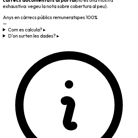
exhaustiva: vegeu la nota sobre cobertura al peu).
Anys en càrrecs públics remunerats
pes
100%
—
Com es calcula? ▸
D'on surten les dades? ▸