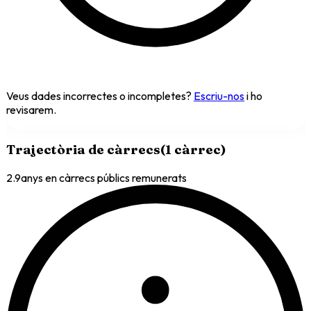
Veus dades incorrectes o incompletes?
Escriu-nos
i ho
revisarem.
Trajectòria de càrrecs
(
1
càrrec
)
2.9
anys en càrrecs públics remunerats