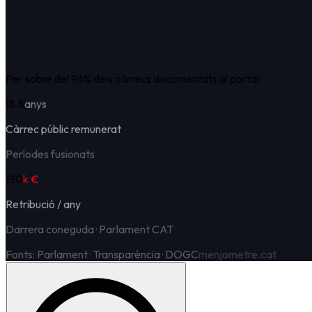
Per sobre del
96
%
dels càrrecs documentats al portal
18.8
anys
Càrrec públic remunerat
Períodes fusionats
130
k €
Retribució / any
Darrera coneguda
· Parlament CAT
Fonts: Parlament · Transparència · DOGC
menjometre.cat