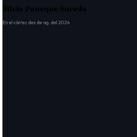
Silvia Paneque Sureda
En el càrrec des de ag. del 2024