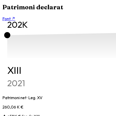
Patrimoni declarat
Font ↗
202K
XIII
2021
Patrimoni net
· Leg. XV
260,06 K €