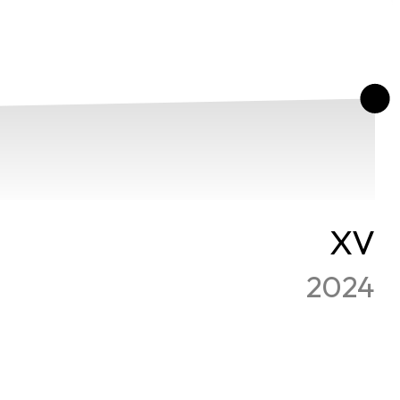
260K
XV
2024