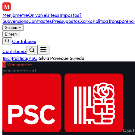
Menjòmetre
On van els teus impostos?
Subvencions
Contractes
Pressupostos
Xarxa
Política
Transparènci
Sectors
Eines
Contribueix
Contribueix
Inici
›
Política
›
PSC
›
Silvia Paneque Sureda
M
Menjometre
menjometre.cat
Diput