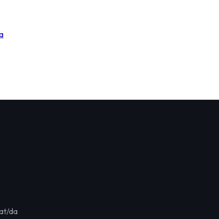
a
at/da