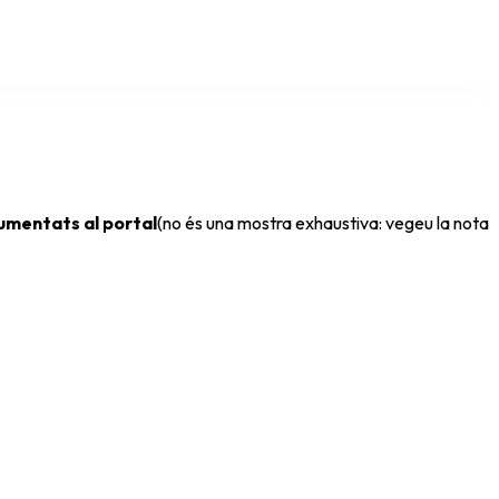
cumentats al portal
(no és una mostra exhaustiva: vegeu la nota