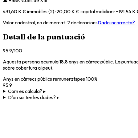
▲
+
58K
€
des de
XIII
431,60 K €
immobles
(2)
·
20,00 K €
capital mobiliari
·
−
191,54 K 
Valor cadastral, no de mercat ·
2 declaracions
Dada incorrecta?
Detall de la puntuació
95.9
/100
Aquesta persona acumula
18.8
anys en càrrec públic
. La puntuac
sobre cobertura al peu).
Anys en càrrecs públics remunerats
pes
100%
95.9
Com es calcula? ▸
D'on surten les dades? ▸