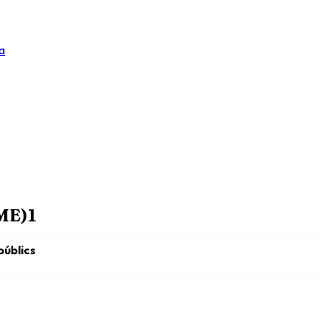
a
RME)
1
públics