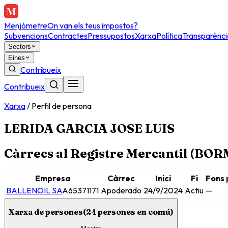
Menjòmetre
On van els teus impostos?
Subvencions
Contractes
Pressupostos
Xarxa
Política
Transparènci
Sectors
Eines
Contribueix
Contribueix
Xarxa
/
Perfil de persona
LERIDA GARCIA JOSE LUIS
Càrrecs al Registre Mercantil (BO
Empresa
Càrrec
Inici
Fi
Fons 
BALLENOIL SA
A65371171
Apoderado
24/9/2024
Actiu
—
Xarxa de persones
(
24
persones en comú)