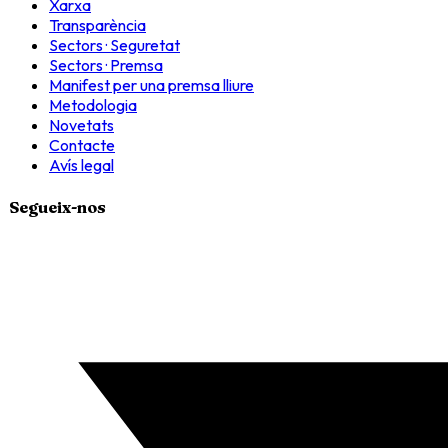
Xarxa
Transparència
Sectors · Seguretat
Sectors · Premsa
Manifest per una premsa lliure
Metodologia
Novetats
Contacte
Avís legal
Segueix-nos