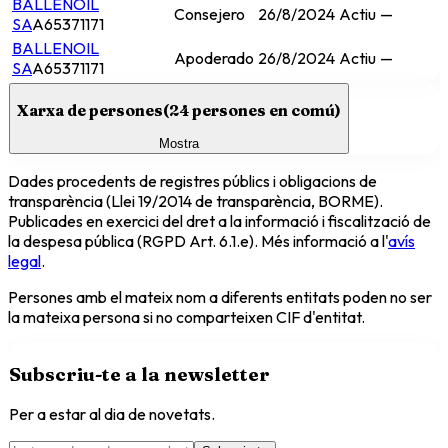
BALLENOIL
Consejero
26/8/2024
Actiu
—
SA
A65371171
BALLENOIL
Apoderado
26/8/2024
Actiu
—
SA
A65371171
Xarxa de persones
(
24
persones en comú)
Mostra
Dades procedents de registres públics i obligacions de
transparència (Llei 19/2014 de transparència, BORME).
Publicades en exercici del dret a la informació i fiscalització de
la despesa pública (RGPD Art. 6.1.e). Més informació a l'
avís
legal
.
Persones amb el mateix nom a diferents entitats poden no ser
la mateixa persona si no comparteixen CIF d'entitat.
Subscriu-te a la newsletter
Per a estar al dia de novetats.