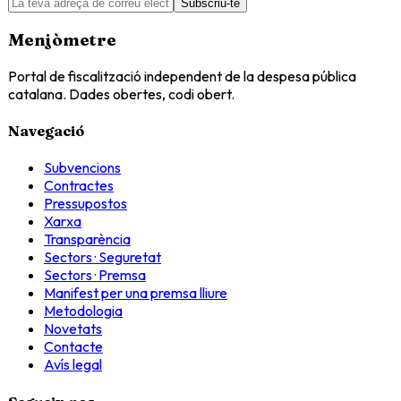
Subscriu-te
Menjòmetre
Portal de fiscalització independent de la despesa pública
catalana. Dades obertes, codi obert.
Navegació
Subvencions
Contractes
Pressupostos
Xarxa
Transparència
Sectors · Seguretat
Sectors · Premsa
Manifest per una premsa lliure
Metodologia
Novetats
Contacte
Avís legal