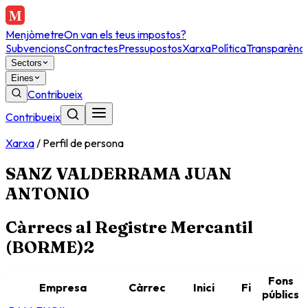
Menjòmetre
On van els teus impostos?
Subvencions
Contractes
Pressupostos
Xarxa
Política
Transparènci
Sectors
Eines
Contribueix
Contribueix
Xarxa
/
Perfil de persona
SANZ VALDERRAMA JUAN
ANTONIO
Càrrecs al Registre Mercantil
(BORME)
2
Fons
Empresa
Càrrec
Inici
Fi
públics