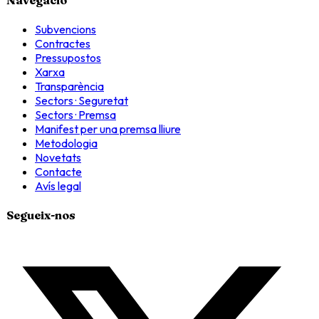
Subvencions
Contractes
Pressupostos
Xarxa
Transparència
Sectors · Seguretat
Sectors · Premsa
Manifest per una premsa lliure
Metodologia
Novetats
Contacte
Avís legal
Segueix-nos