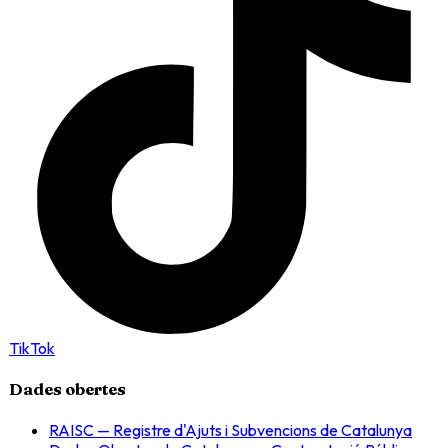
TikTok
Dades obertes
RAISC — Registre d'Ajuts i Subvencions de Catalunya