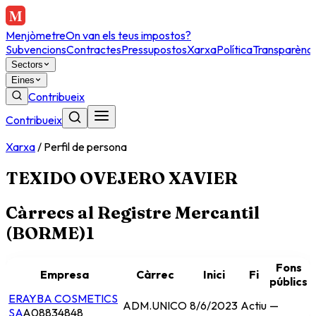
Menjòmetre
On van els teus impostos?
Subvencions
Contractes
Pressupostos
Xarxa
Política
Transparènci
Sectors
Eines
Contribueix
Contribueix
Xarxa
/
Perfil de persona
TEXIDO OVEJERO XAVIER
Càrrecs al Registre Mercantil
(BORME)
1
Fons
Empresa
Càrrec
Inici
Fi
públics
ERAYBA COSMETICS
ADM.UNICO
8/6/2023
Actiu
—
SA
A08834848