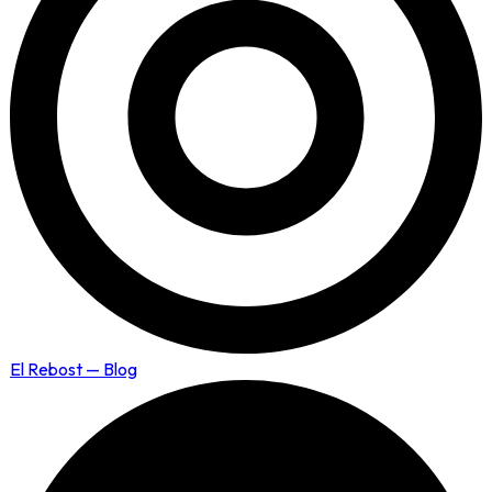
El Rebost — Blog