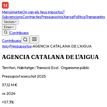
Menjòmetre
On van els teus impostos?
Subvencions
Contractes
Pressupostos
Xarxa
Política
Transparènci
Sectors
Eines
Contribueix
Contribueix
Inici
›
Pressupostos
›
AGENCIA CATALANA DE L'AIGUA
AGENCIA CATALANA DE L'AIGUA
Territori, Habitatge i Transició Ecol.
·
Organisme públic
Pressupost executat
2025
37,12 M €
vs
2024
+
57.3
%