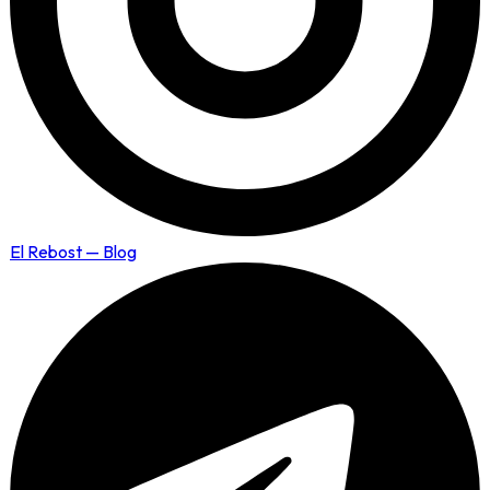
El Rebost — Blog