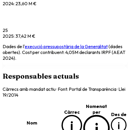
2024
:
23,60 M €
25
2025
:
37,42 M €
Dades de l'
execució pressupostària de la Generalitat
(dades
obertes). Cost per contribuent: 4,05M declarants IRPF (AEAT
2024).
Responsables actuals
Càrrecs amb mandat actiu · Font: Portal de Transparència · Llei
19/2014
Nomenat
Càrrec
per
Des de
i
i
i
Nom