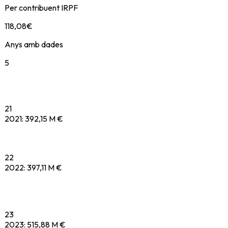
Per contribuent IRPF
118,08
€
Anys amb dades
5
21
2021
:
392,15 M €
22
2022
:
397,11 M €
23
2023
:
515,88 M €