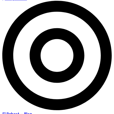
El Rebost — Blog