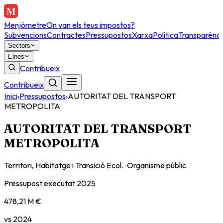
Menjòmetre
On van els teus impostos?
Subvencions
Contractes
Pressupostos
Xarxa
Política
Transparènci
Sectors
Eines
Contribueix
Contribueix
Inici
›
Pressupostos
›
AUTORITAT DEL TRANSPORT
METROPOLITA
AUTORITAT DEL TRANSPORT
METROPOLITA
Territori, Habitatge i Transició Ecol.
·
Organisme públic
Pressupost executat
2025
478,21 M €
vs
2024