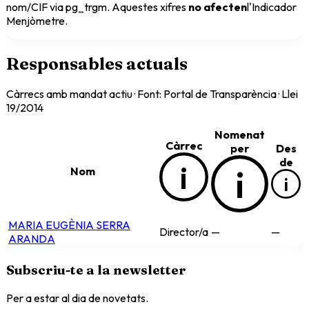
nom/CIF via pg_trgm. Aquestes xifres
no afecten
l'Indicador
Menjòmetre.
Responsables actuals
Càrrecs amb mandat actiu · Font: Portal de Transparència · Llei
19/2014
Nomenat
Càrrec
per
Des
de
i
i
Nom
i
MARIA EUGÈNIA SERRA
Director/a
—
—
ARANDA
Subscriu-te a la newsletter
Per a estar al dia de novetats.