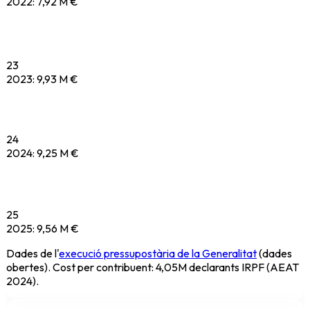
2022
:
7,92 M €
23
2023
:
9,93 M €
24
2024
:
9,25 M €
25
2025
:
9,56 M €
Dades de l'
execució pressupostària de la Generalitat
(dades
obertes). Cost per contribuent: 4,05M declarants IRPF (AEAT
2024).