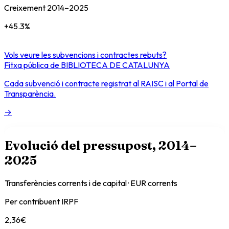
Creixement
2014
–
2025
+
45.3
%
Vols veure les subvencions i contractes rebuts?
Fitxa pública de
BIBLIOTECA DE CATALUNYA
Cada subvenció i contracte registrat al RAISC i al Portal de
Transparència.
→
Evolució del pressupost
, 2014–
2025
Transferències corrents i de capital · EUR corrents
Per contribuent IRPF
2,36
€