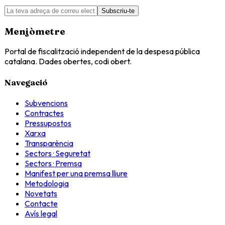
Subscriu-te
Menjòmetre
Portal de fiscalització independent de la despesa pública
catalana. Dades obertes, codi obert.
Navegació
Subvencions
Contractes
Pressupostos
Xarxa
Transparència
Sectors · Seguretat
Sectors · Premsa
Manifest per una premsa lliure
Metodologia
Novetats
Contacte
Avís legal