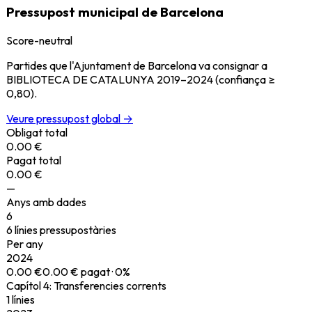
Pressupost municipal de Barcelona
Score-neutral
Partides que l'Ajuntament de Barcelona va consignar a
BIBLIOTECA DE CATALUNYA
2019–2024
(confiança ≥
0,80).
Veure pressupost global →
Obligat total
0.00 €
Pagat total
0.00 €
—
Anys amb dades
6
6
línies pressupostàries
Per any
2024
0.00 €
0.00 €
pagat ·
0
%
Capítol
4
:
Transferencies corrents
1
línies