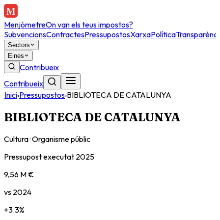
Menjòmetre
On van els teus impostos?
Subvencions
Contractes
Pressupostos
Xarxa
Política
Transparènci
Sectors
Eines
Contribueix
Contribueix
Inici
›
Pressupostos
›
BIBLIOTECA DE CATALUNYA
BIBLIOTECA DE CATALUNYA
Cultura
·
Organisme públic
Pressupost executat
2025
9,56 M €
vs
2024
+
3.3
%