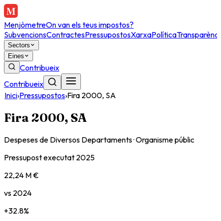
Menjòmetre
On van els teus impostos?
Subvencions
Contractes
Pressupostos
Xarxa
Política
Transparènci
Sectors
Eines
Contribueix
Contribueix
Inici
›
Pressupostos
›
Fira 2000, SA
Fira 2000, SA
Despeses de Diversos Departaments
·
Organisme públic
Pressupost executat
2025
22,24 M €
vs
2024
+
32.8
%