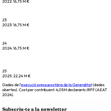
2022
:
16,75 M €
23
2023
:
16,75 M €
24
2024
:
16,75 M €
25
2025
:
22,24 M €
Dades de l'
execució pressupostària de la Generalitat
(dades
obertes). Cost per contribuent: 4,05M declarants IRPF (AEAT
2024).
Subscriu-te a la newsletter