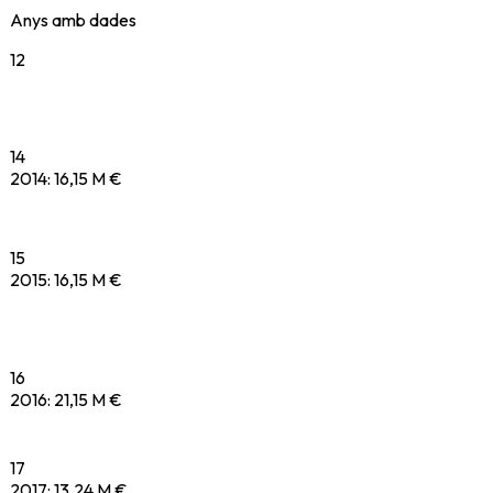
Anys amb dades
12
14
2014
:
16,15 M €
15
2015
:
16,15 M €
16
2016
:
21,15 M €
17
2017
:
13,24 M €