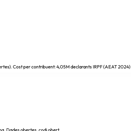
rtes). Cost per contribuent: 4,05M declarants IRPF (AEAT 2024)
ana. Dades obertes, codi obert.