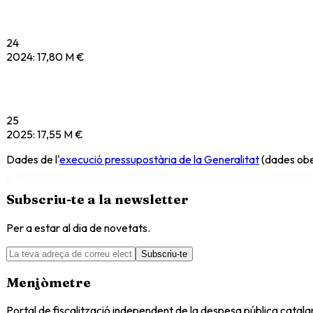
24
2024
:
17,80 M €
25
2025
:
17,55 M €
Dades de l'
execució pressupostària de la Generalitat
(dades obe
Subscriu-te a la newsletter
Per a estar al dia de novetats.
Subscriu-te
Menjòmetre
Portal de fiscalització independent de la despesa pública catal