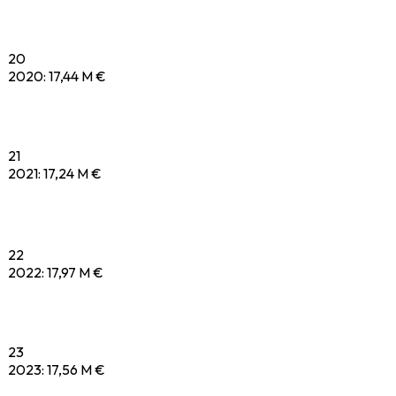
20
2020
:
17,44 M €
21
2021
:
17,24 M €
22
2022
:
17,97 M €
23
2023
:
17,56 M €