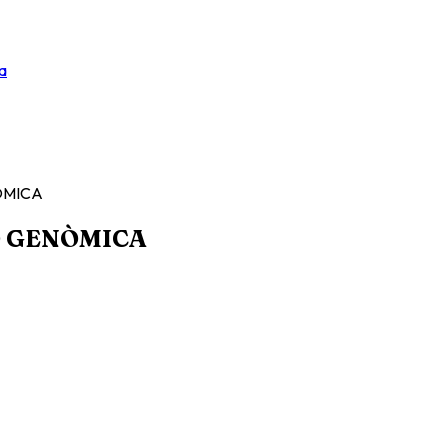
a
ÒMICA
Ó GENÒMICA