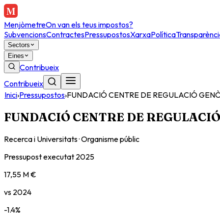
Menjòmetre
On van els teus impostos?
Subvencions
Contractes
Pressupostos
Xarxa
Política
Transparènci
Sectors
Eines
Contribueix
Contribueix
Inici
›
Pressupostos
›
FUNDACIÓ CENTRE DE REGULACIÓ GEN
FUNDACIÓ CENTRE DE REGULACI
Recerca i Universitats
·
Organisme públic
Pressupost executat
2025
17,55 M €
vs
2024
-1.4
%