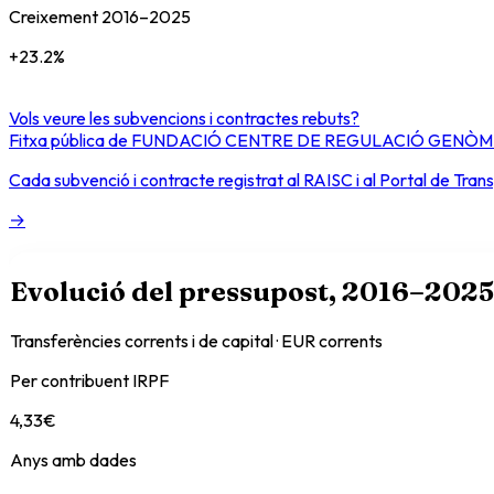
Creixement
2016
–
2025
+
23.2
%
Vols veure les subvencions i contractes rebuts?
Fitxa pública de
FUNDACIÓ CENTRE DE REGULACIÓ GENÒM
Cada subvenció i contracte registrat al RAISC i al Portal de Tran
→
Evolució del pressupost
, 2016–2025
Transferències corrents i de capital · EUR corrents
Per contribuent IRPF
4,33
€
Anys amb dades