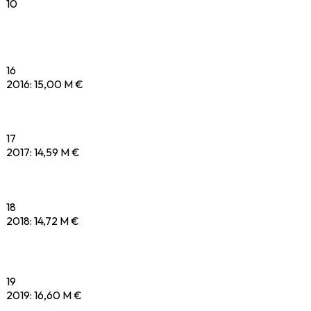
10
16
2016
:
15,00 M €
17
2017
:
14,59 M €
18
2018
:
14,72 M €
19
2019
:
16,60 M €