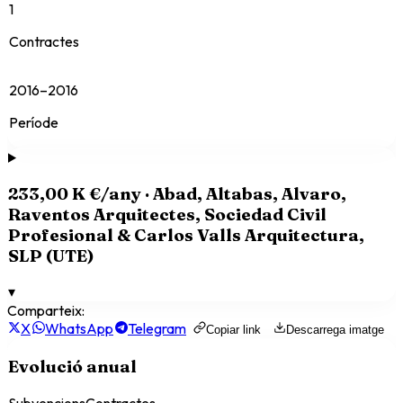
1
Contractes
2016–2016
Període
233,00 K €
/any ·
Abad, Altabas, Alvaro,
Raventos Arquitectes, Sociedad Civil
Profesional & Carlos Valls Arquitectura,
SLP (UTE)
▾
Comparteix:
X
WhatsApp
Telegram
Copiar link
Descarrega imatge
Evolució anual
Subvencions
Contractes