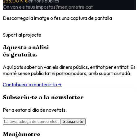
233,00 K €
en fons públics
On van els teus impostos?
menjometre.cat
Descarrega la imatge o fes una captura de pantalla
Suport al projecte
Aquesta anàlisi
és
gratuïta
.
Aquí pots saber on van els diners públics, entitat per entitat. Es
manté sense publicitat ni patrocinadors, amb suport ciutadà.
Contribueix a mantenir-lo
→
Subscriu-te a la newsletter
Per a estar al dia de novetats.
Subscriu-te
Menjòmetre