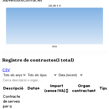
233,00 K €
2016
Registre de contractes
(
1
total)
CSV
Import
Organ
Descripció
Data
↓
Tipu
(sense IVA)
↕
contractant
Contracte
de serveis
per a