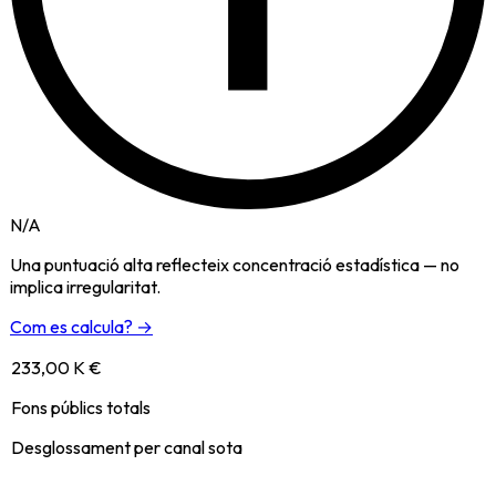
N/A
Una puntuació alta reflecteix concentració estadística — no
implica irregularitat.
Com es calcula? →
233,00 K €
Fons públics totals
Desglossament per canal sota