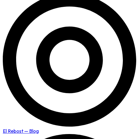
El Rebost — Blog