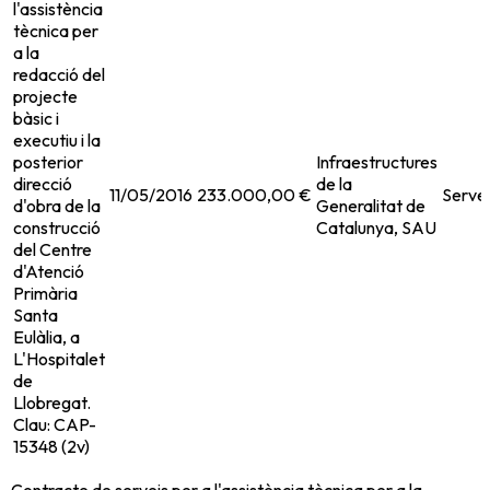
l'assistència
tècnica per
a la
redacció del
projecte
bàsic i
executiu i la
posterior
Infraestructures
direcció
de la
11/05/2016
233.000,00 €
Servei
d'obra de la
Generalitat de
construcció
Catalunya, SAU
del Centre
d'Atenció
Primària
Santa
Eulàlia, a
L'Hospitalet
de
Llobregat.
Clau: CAP-
15348 (2v)
Contracte de serveis per a l'assistència tècnica per a la