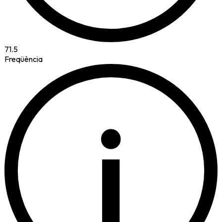
71.5
Freqüència
i