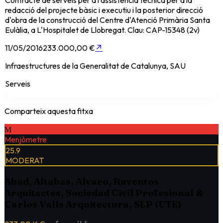
redacció del projecte bàsic i executiu i la posterior direcció
d'obra de la construcció del Centre d'Atenció Primària Santa
Eulàlia, a L'Hospitalet de Llobregat. Clau: CAP-15348 (2v)
11/05/2016
233.000,00 €
↗
Infraestructures de la Generalitat de Catalunya, SAU
Serveis
Comparteix aquesta fitxa
M
Menjòmetre
25.9
MODERAT
Abad, Altabas, Alvaro, Raventos
Arquitectes, Sociedad Civil Profesional &
Carlos Valls Arquitectura, SLP (UTE)