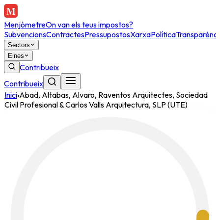
Menjòmetre
On van els teus impostos?
Subvencions
Contractes
Pressupostos
Xarxa
Política
Transparènci
Sectors
Eines
Contribueix
Contribueix
Inici
›
Abad, Altabas, Alvaro, Raventos Arquitectes, Sociedad
Civil Profesional & Carlos Valls Arquitectura, SLP (UTE)