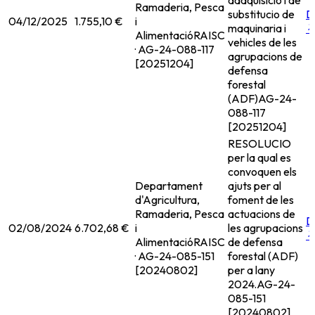
dadquisicio i de
Ramaderia, Pesca
substitucio de
D
04/12/2025
1.755,10 €
i
maquinaria i
Alimentació
RAISC
vehicles de les
· AG-24-088-117
agrupacions de
[20251204]
defensa
forestal
(ADF)
AG-24-
088-117
[20251204]
RESOLUCIO
per la qual es
convoquen els
Departament
ajuts per al
d'Agricultura,
foment de les
Ramaderia, Pesca
actuacions de
D
02/08/2024
6.702,68 €
i
les agrupacions
Alimentació
RAISC
de defensa
· AG-24-085-151
forestal (ADF)
[20240802]
per a lany
2024.
AG-24-
085-151
[20240802]