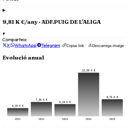
9,81 K €
/any ·
ADF.PUIG DE L'ALIGA
▾
Comparteix:
X
WhatsApp
Telegram
Copiar link
Descarrega imatge
Evolució anual
22,50 K €
8,76 K €
7,36 K €
6,24 K €
4,19 K €
2021
2022
2023
2024
2025