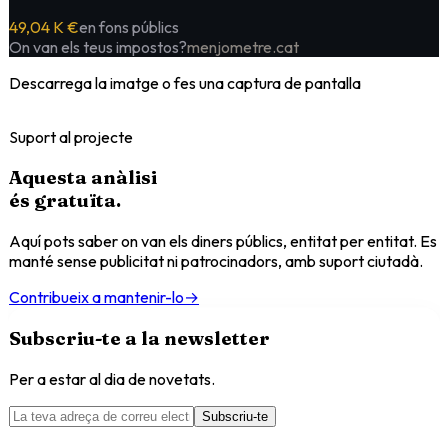
49,04 K €
en fons públics
On van els teus impostos?
menjometre.cat
Descarrega la imatge o fes una captura de pantalla
Suport al projecte
Aquesta anàlisi
és
gratuïta
.
Aquí pots saber on van els diners públics, entitat per entitat. Es
manté sense publicitat ni patrocinadors, amb suport ciutadà.
Contribueix a mantenir-lo
→
Subscriu-te a la newsletter
Per a estar al dia de novetats.
Subscriu-te