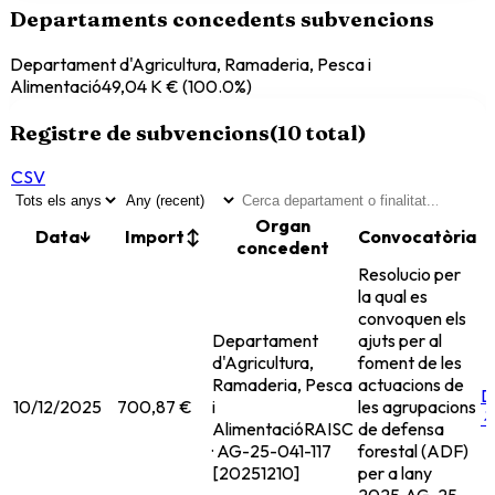
Departaments concedents subvencions
Departament d'Agricultura, Ramaderia, Pesca i
Alimentació
49,04 K €
(
100.0
%)
Registre de subvencions
(
10
total)
CSV
Organ
Data
↓
Import
↕
Convocatòria
concedent
Resolucio per
la qual es
convoquen els
Departament
ajuts per al
d'Agricultura,
foment de les
Ramaderia, Pesca
actuacions de
D
10/12/2025
700,87 €
i
les agrupacions
Alimentació
RAISC
de defensa
· AG-25-041-117
forestal (ADF)
[20251210]
per a lany