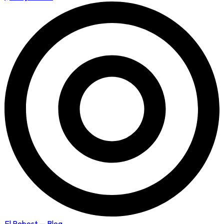
El Rebost — Blog