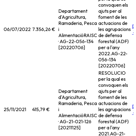
convoquen els
Departament
ajuts per al
d'Agricultura,
foment de les
Ramaderia, Pesca
actuacions de
D
06/07/2022
7.356,26 €
i
les agrupacions
Alimentació
RAISC
de defensa
· AG-22-056-134
forestal (ADF)
[20220706]
per a l'any
2022.
AG-22-
056-134
[20220706]
RESOLUCIO
per la qual es
convoquen els
Departament
ajuts per al
d'Agricultura,
foment de les
Ramaderia, Pesca
actuacions de
D
25/11/2021
415,79 €
i
les agrupacions
Alimentació
RAISC
de defensa
· AG-21-021-126
forestal (ADF)
[20211125]
per a l'any
2021.
AG-21-