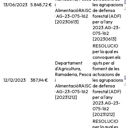
D
13/06/2023
5.848,72 €
i
les agrupacions
Alimentació
RAISC
de defensa
· AG-23-075-162
forestal (ADF)
[20230613]
per a l'any
2023.
AG-23-
075-162
[20230613]
RESOLUCIO
per la qual es
convoquen els
Departament
ajuts per al
d'Agricultura,
foment de les
Ramaderia, Pesca
actuacions de
D
12/12/2023
387,94 €
i
les agrupacions
Alimentació
RAISC
de defensa
· AG-23-075-162
forestal (ADF)
[20231212]
per a l'any
2023.
AG-23-
075-162
[20231212]
RESOLUCIO
per la qual es