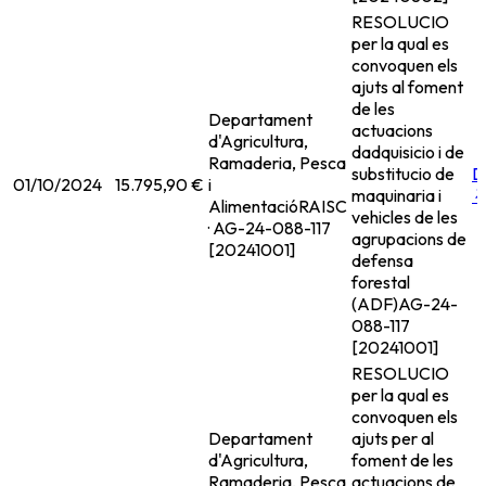
RESOLUCIO
per la qual es
convoquen els
ajuts al foment
de les
Departament
actuacions
d'Agricultura,
dadquisicio i de
Ramaderia, Pesca
substitucio de
D
01/10/2024
15.795,90 €
i
maquinaria i
Alimentació
RAISC
vehicles de les
· AG-24-088-117
agrupacions de
[20241001]
defensa
forestal
(ADF)
AG-24-
088-117
[20241001]
RESOLUCIO
per la qual es
convoquen els
Departament
ajuts per al
d'Agricultura,
foment de les
Ramaderia, Pesca
actuacions de