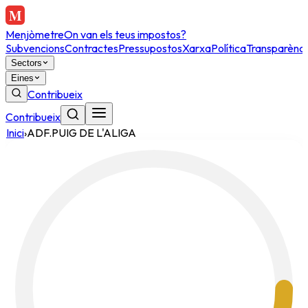
Menjòmetre
On van els teus impostos?
Subvencions
Contractes
Pressupostos
Xarxa
Política
Transparènci
Sectors
Eines
Contribueix
Contribueix
Inici
›
ADF.PUIG DE L'ALIGA