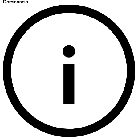
Dominància
i