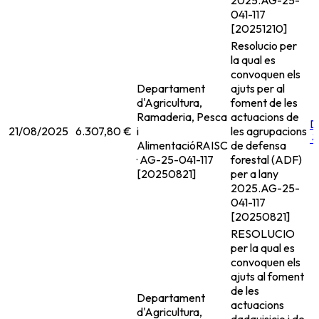
2025.
AG-25-
041-117
[20251210]
Resolucio per
la qual es
convoquen els
Departament
ajuts per al
d'Agricultura,
foment de les
Ramaderia, Pesca
actuacions de
D
21/08/2025
6.307,80 €
i
les agrupacions
Alimentació
RAISC
de defensa
· AG-25-041-117
forestal (ADF)
[20250821]
per a lany
2025.
AG-25-
041-117
[20250821]
RESOLUCIO
per la qual es
convoquen els
ajuts al foment
de les
Departament
actuacions
d'Agricultura,