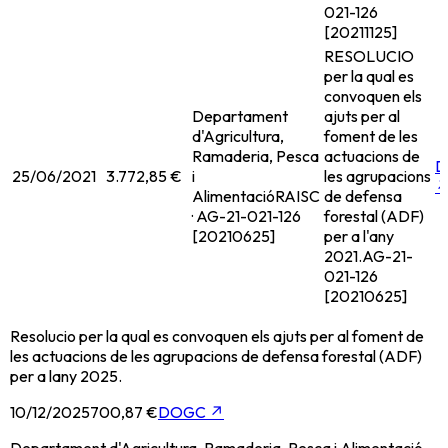
021-126
[20211125]
RESOLUCIO
per la qual es
convoquen els
Departament
ajuts per al
d'Agricultura,
foment de les
Ramaderia, Pesca
actuacions de
D
25/06/2021
3.772,85 €
i
les agrupacions
Alimentació
RAISC
de defensa
· AG-21-021-126
forestal (ADF)
[20210625]
per a l'any
2021.
AG-21-
021-126
[20210625]
Resolucio per la qual es convoquen els ajuts per al foment de
les actuacions de les agrupacions de defensa forestal (ADF)
per a lany 2025.
10/12/2025
700,87 €
DOGC
↗