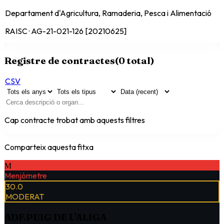
Departament d'Agricultura, Ramaderia, Pesca i Alimentació
RAISC · AG-21-021-126 [20210625]
Registre de contractes
(
0
total)
CSV
Cap contracte trobat amb aquests filtres
Comparteix aquesta fitxa
M
Menjòmetre
30.0
MODERAT
ADF.PUIG DE L'ALIGA