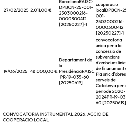
Barcelona
RAISC ·
cooperacio
DPBCN-25-001-
27/02/2025
2.011,00 €
local
DPBCN-25
2503000216-
001-
0000300412
2503000216-
[20250227]-1
0000300412
[20250227]-1
convocatoria
unica per a la
concessio de
subvencions
Departament de
d'ambdues linies
la
de finanament d
19/06/2025
48.000,00 €
Presidència
RAISC
Pla unic d'obres i
· PR-19-035-60
serveis de
[20250619]
Catalunya per al
periode 2020-
2024
PR-19-035
60 [20250619]
CONVOCATORIA INSTRUMENTAL 2026. ACCIO DE
COOPERACIO LOCAL