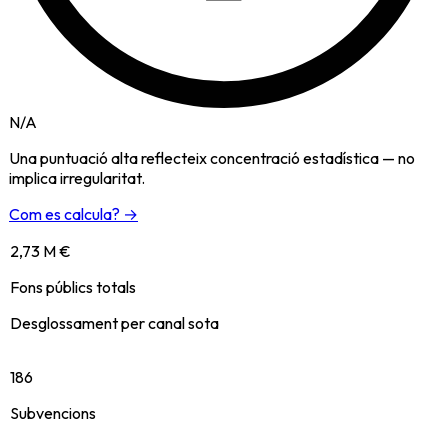
N/A
Una puntuació alta reflecteix concentració estadística — no
implica irregularitat.
Com es calcula? →
2,73 M €
Fons públics totals
Desglossament per canal sota
186
Subvencions