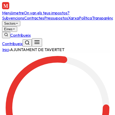
Menjòmetre
On van els teus impostos?
Subvencions
Contractes
Pressupostos
Xarxa
Política
Transparènci
Sectors
Eines
Contribueix
Contribueix
Inici
›
AJUNTAMENT DE TAVERTET