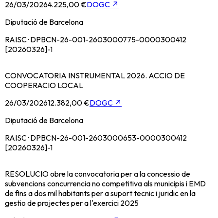
26/03/2026
4.225,00 €
DOGC
↗
Diputació de Barcelona
RAISC · DPBCN-26-001-2603000775-0000300412
[20260326]-1
CONVOCATORIA INSTRUMENTAL 2026. ACCIO DE
COOPERACIO LOCAL
26/03/2026
12.382,00 €
DOGC
↗
Diputació de Barcelona
RAISC · DPBCN-26-001-2603000653-0000300412
[20260326]-1
RESOLUCIO obre la convocatoria per a la concessio de
subvencions concurrencia no competitiva als municipis i EMD
de fins a dos mil habitants per a suport tecnic i juridic en la
gestio de projectes per a l'exercici 2025