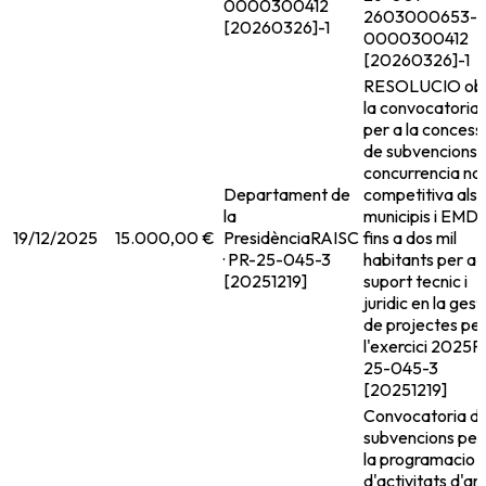
0000300412
2603000653-
[20260326]-1
0000300412
[20260326]-1
RESOLUCIO ob
la convocatoria
per a la concess
de subvencions
concurrencia no
Departament de
competitiva als
la
municipis i EMD 
19/12/2025
15.000,00 €
Presidència
RAISC
fins a dos mil
· PR-25-045-3
habitants per a
[20251219]
suport tecnic i
juridic en la gest
de projectes per
l'exercici 2025
P
25-045-3
[20251219]
Convocatoria d
subvencions per
la programacio
d'activitats d'ar