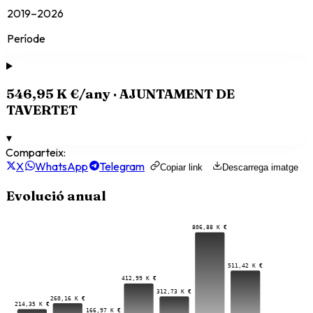
2019–2026
Període
546,95 K €
/any ·
AJUNTAMENT DE
TAVERTET
▾
Comparteix:
X
WhatsApp
Telegram
Copiar link
Descarrega imatge
Evolució anual
806,88 K €
511,42 K €
412,99 K €
312,73 K €
260,16 K €
214,35 K €
166,97 K €