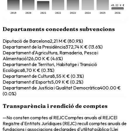
49,22 K €
2019
2020
2021
2022
2023
2024
2025
2026
Departaments concedents subvencions
Diputació de Barcelona
2,21 M €
(
80.9
%)
Departament de la Presidència
372,74 K €
(
13.6
%)
Departament d'Agricultura, Ramaderia, Pesca i
Alimentació
126,00 K €
(
4.6
%)
Departament de Territori, Habitatge i Transició
Ecològica
8,70 K €
(
0.3
%)
Departament de Cultura
8,55 K €
(
0.3
%)
Departament d'Esports
5,09 K €
(
0.2
%)
Departament de Justícia i Qualitat Democràtica
400.00 €
(
0.0
%)
Transparència i rendició de comptes
—
No consten comptes al REJC
Comptes anuals al REJC
El
Registre d'Entitats Jurídiques (REJC) recull comptes anuals de
fundacions i associacions declarades d'utilitat pública (Llei