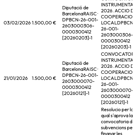
INSTRUMENTA
Diputació de
2026. ACCIO D
Barcelona
RAISC ·
COOPERACIO
DPBCN-26-001-
03/02/2026
1.500,00 €
LOCAL
DPBCN
2603000306-
26-001-
0000300412
2603000306-
[20260203]-1
0000300412
[20260203]-1
CONVOCATOR
INSTRUMENTA
Diputació de
2026. ACCIO D
Barcelona
RAISC ·
COOPERACIO
DPBCN-26-001-
21/01/2026
1.500,00 €
LOCAL
DPBCN
2603000070-
26-001-
0000300412
2603000070-
[20260121]-1
0000300412
[20260121]-1
Resolucio per la
qual s'aprova la
convocatoria de
subvencions per
finanar les