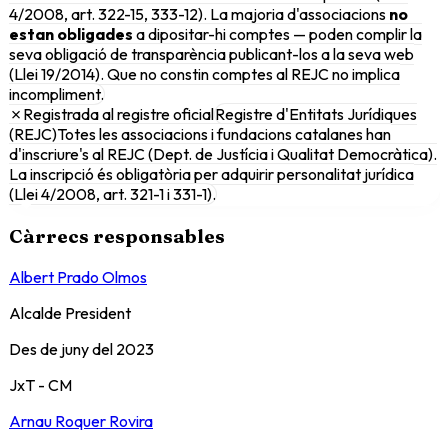
4/2008, art. 322-15, 333-12). La majoria d'associacions
no
estan obligades
a dipositar-hi comptes — poden complir la
seva obligació de transparència publicant-los a la seva web
(Llei 19/2014). Que no constin comptes al REJC no implica
incompliment.
✗
Registrada al registre oficial
Registre d'Entitats Jurídiques
(REJC)
Totes les associacions i fundacions catalanes han
d'inscriure's al REJC (Dept. de Justícia i Qualitat Democràtica).
La inscripció és obligatòria per adquirir personalitat jurídica
(Llei 4/2008, art. 321-1 i 331-1).
Càrrecs responsables
Albert Prado Olmos
Alcalde President
Des de
juny del 2023
JxT - CM
Arnau Roquer Rovira