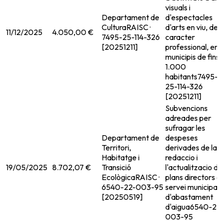
visuals i
Departament de
d'espectacles
Cultura
RAISC ·
d'arts en viu, de
11/12/2025
4.050,00 €
7495-25-114-326
caracter
[20251211]
professional, en
municipis de fins
1.000
habitants
7495-
25-114-326
[20251211]
Subvencions
adreades per
sufragar les
Departament de
despeses
Territori,
derivades de la
Habitatge i
redaccio i
19/05/2025
8.702,07 €
Transició
l'actualitzacio d
Ecològica
RAISC ·
plans directors d
6540-22-003-95
servei municipal
[20250519]
d'abastament
d'aigua
6540-22
003-95