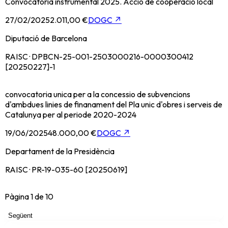
Convocatoria instrumental 2025. Accio de cooperacio local
27/02/2025
2.011,00 €
DOGC
↗
Diputació de Barcelona
RAISC · DPBCN-25-001-2503000216-0000300412
[20250227]-1
convocatoria unica per a la concessio de subvencions
d'ambdues linies de finanament del Pla unic d'obres i serveis de
Catalunya per al periode 2020-2024
19/06/2025
48.000,00 €
DOGC
↗
Departament de la Presidència
RAISC · PR-19-035-60 [20250619]
Pàgina
1
de
10
Següent