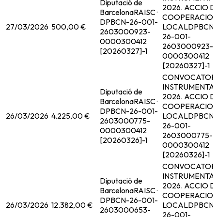
Diputació de
2026. ACCIO D
Barcelona
RAISC ·
COOPERACIO
DPBCN-26-001-
27/03/2026
500,00 €
LOCAL
DPBCN
2603000923-
26-001-
0000300412
2603000923-
[20260327]-1
0000300412
[20260327]-1
CONVOCATOR
INSTRUMENTA
Diputació de
2026. ACCIO D
Barcelona
RAISC ·
COOPERACIO
DPBCN-26-001-
26/03/2026
4.225,00 €
LOCAL
DPBCN
2603000775-
26-001-
0000300412
2603000775-
[20260326]-1
0000300412
[20260326]-1
CONVOCATOR
INSTRUMENTA
Diputació de
2026. ACCIO D
Barcelona
RAISC ·
COOPERACIO
DPBCN-26-001-
26/03/2026
12.382,00 €
LOCAL
DPBCN
2603000653-
26-001-