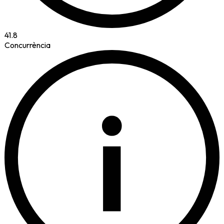
41.8
Concurrència
i