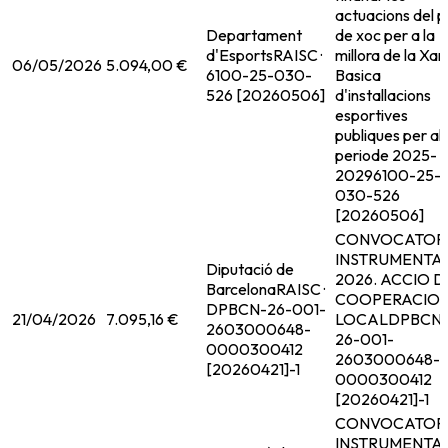
actuacions del p
Departament
de xoc per a la
d'Esports
RAISC ·
millora de la Xar
06/05/2026
5.094,00 €
6100-25-030-
Basica
526 [20260506]
d'installacions
esportives
publiques per al
periode 2025-
2029
6100-25-
030-526
[20260506]
CONVOCATOR
INSTRUMENTA
Diputació de
2026. ACCIO D
Barcelona
RAISC ·
COOPERACIO
DPBCN-26-001-
21/04/2026
7.095,16 €
LOCAL
DPBCN
2603000648-
26-001-
0000300412
2603000648-
[20260421]-1
0000300412
[20260421]-1
CONVOCATOR
INSTRUMENTA