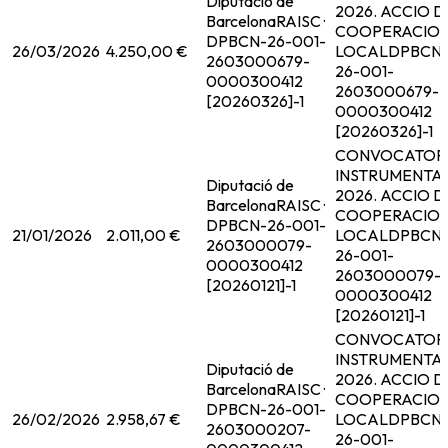
Diputació de
2026. ACCIO D
Barcelona
RAISC ·
COOPERACIO
DPBCN-26-001-
26/03/2026
4.250,00 €
LOCAL
DPBCN
2603000679-
26-001-
0000300412
2603000679-
[20260326]-1
0000300412
[20260326]-1
CONVOCATOR
INSTRUMENTA
Diputació de
2026. ACCIO D
Barcelona
RAISC ·
COOPERACIO
DPBCN-26-001-
21/01/2026
2.011,00 €
LOCAL
DPBCN
2603000079-
26-001-
0000300412
2603000079-
[20260121]-1
0000300412
[20260121]-1
CONVOCATOR
INSTRUMENTA
Diputació de
2026. ACCIO D
Barcelona
RAISC ·
COOPERACIO
DPBCN-26-001-
26/02/2026
2.958,67 €
LOCAL
DPBCN
2603000207-
26-001-