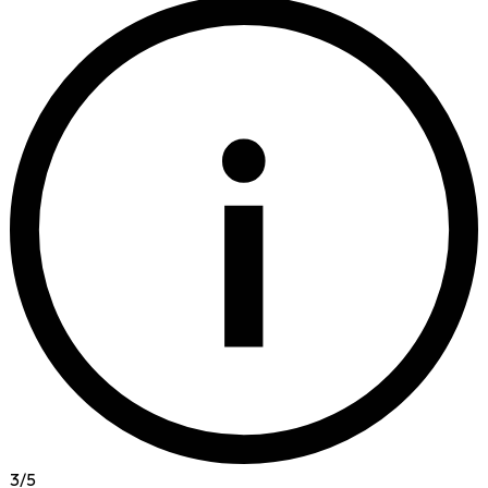
i
3
/
5