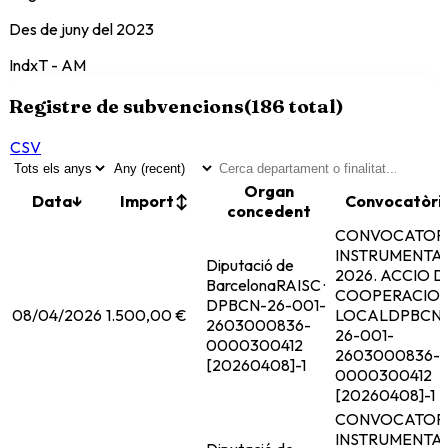
Des de
juny del 2023
IndxT - AM
Registre de subvencions
(
186
total)
CSV
Organ
Data
↓
Import
↕
Convocatòri
concedent
CONVOCATOR
INSTRUMENTA
Diputació de
2026. ACCIO D
Barcelona
RAISC ·
COOPERACIO
DPBCN-26-001-
08/04/2026
1.500,00 €
LOCAL
DPBCN
2603000836-
26-001-
0000300412
2603000836-
[20260408]-1
0000300412
[20260408]-1
CONVOCATOR
INSTRUMENTA