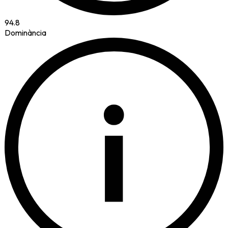
94.8
Dominància
i