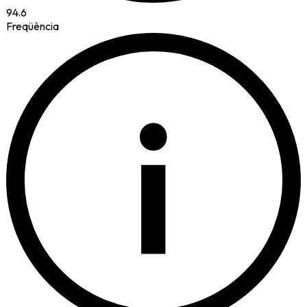
94.6
Freqüència
i