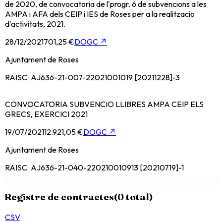
de 2020, de convocatoria de l'progr. 6 de subvencions a les
AMPA i AFA dels CEIP i IES de Roses per a la realitzacio
d'activitats, 2021.
28/12/2021
701,25 €
DOGC
↗
Ajuntament de Roses
RAISC · AJ636-21-007-22021001019 [20211228]-3
CONVOCATORIA SUBVENCIO LLIBRES AMPA CEIP ELS
GRECS, EXERCICI 2021
19/07/2021
12.921,05 €
DOGC
↗
Ajuntament de Roses
RAISC · AJ636-21-040-220210010913 [20210719]-1
Registre de contractes
(
0
total)
CSV