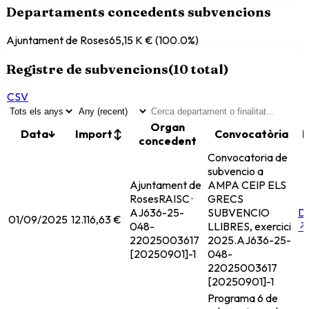
Departaments concedents subvencions
Ajuntament de Roses
65,15 K €
(
100.0
%)
Registre de subvencions
(
10
total)
CSV
Organ
Data
↓
Import
↕
Convocatòria
F
concedent
Convocatoria de
subvencio a
Ajuntament de
AMPA CEIP ELS
Roses
RAISC ·
GRECS
AJ636-25-
SUBVENCIO
D
01/09/2025
12.116,63 €
048-
LLIBRES, exercici
↗
22025003617
2025.
AJ636-25-
[20250901]-1
048-
22025003617
[20250901]-1
Programa 6 de