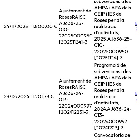
subvencions a les
AMPA i AFA dels
Ajuntament de
CEIP i IES de
Roses
RAISC ·
Roses per a la
AJ636-25-
D
24/11/2025
1.800,00 €
realitzacio
010-
↗
d'activitats,
22025000950
2025.
AJ636-25-
[20251124]-3
010-
22025000950
[20251124]-3
Programa 6 de
subvencions a les
AMPA i AFA dels
Ajuntament de
CEIP i IES de
Roses
RAISC ·
Roses per a la
AJ636-24-
D
23/12/2024
1.201,78 €
realitzacio
013-
↗
d'activitats,
22024000997
2024.
AJ636-24-
[20241223]-3
013-
22024000997
[20241223]-3
Convocatoria de