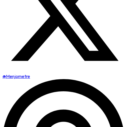
@Menjometre