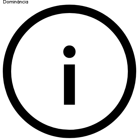
Dominància
i