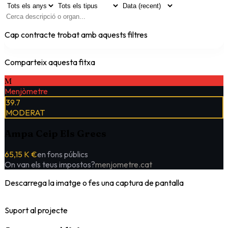
Cap contracte trobat amb aquests filtres
Comparteix aquesta fitxa
M
Menjòmetre
39.7
MODERAT
Ampa Ceip Els Grecs
65,15 K €
en fons públics
On van els teus impostos?
menjometre.cat
Descarrega la imatge o fes una captura de pantalla
Suport al projecte