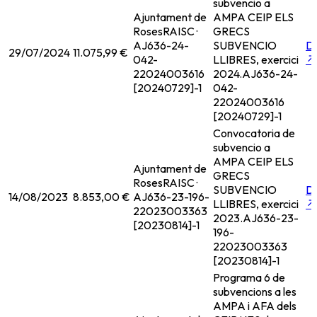
subvencio a
Ajuntament de
AMPA CEIP ELS
Roses
RAISC ·
GRECS
AJ636-24-
SUBVENCIO
D
29/07/2024
11.075,99 €
042-
LLIBRES, exercici
↗
22024003616
2024.
AJ636-24-
[20240729]-1
042-
22024003616
[20240729]-1
Convocatoria de
subvencio a
AMPA CEIP ELS
Ajuntament de
GRECS
Roses
RAISC ·
SUBVENCIO
D
14/08/2023
8.853,00 €
AJ636-23-196-
LLIBRES, exercici
↗
22023003363
2023.
AJ636-23-
[20230814]-1
196-
22023003363
[20230814]-1
Programa 6 de
subvencions a les
AMPA i AFA dels