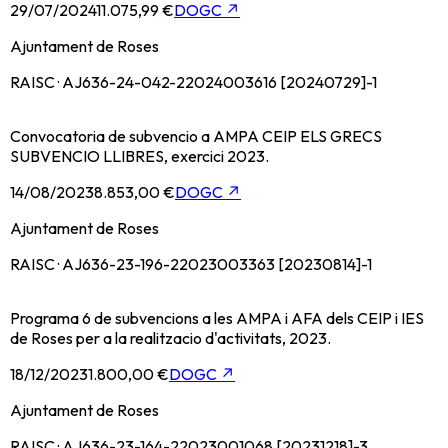
29/07/2024
11.075,99 €
DOGC
↗
Ajuntament de Roses
RAISC · AJ636-24-042-22024003616 [20240729]-1
Convocatoria de subvencio a AMPA CEIP ELS GRECS
SUBVENCIO LLIBRES, exercici 2023.
14/08/2023
8.853,00 €
DOGC
↗
Ajuntament de Roses
RAISC · AJ636-23-196-22023003363 [20230814]-1
Programa 6 de subvencions a les AMPA i AFA dels CEIP i IES
de Roses per a la realitzacio d'activitats, 2023.
18/12/2023
1.800,00 €
DOGC
↗
Ajuntament de Roses
RAISC · AJ636-23-164-22023001068 [20231218]-3