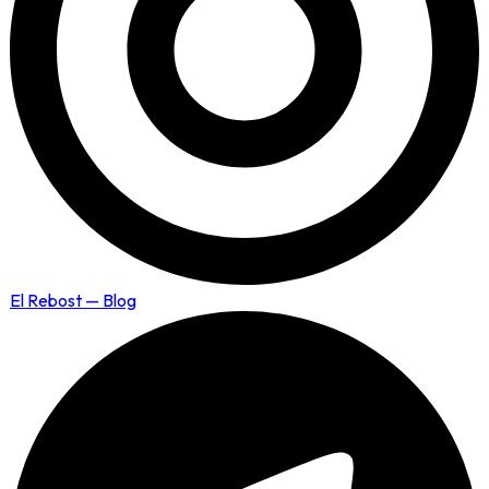
El Rebost — Blog