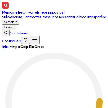
Menjòmetre
On van els teus impostos?
Subvencions
Contractes
Pressupostos
Xarxa
Política
Transparènci
Sectors
Eines
Contribueix
Contribueix
Inici
›
Ampa Ceip Els Grecs