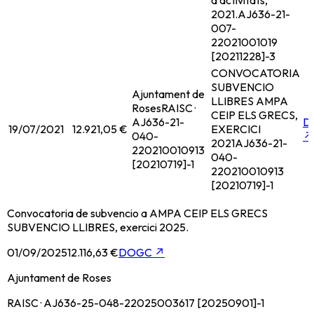
d'activitats,
2021.
AJ636-21-
007-
22021001019
[20211228]-3
CONVOCATORIA
SUBVENCIO
Ajuntament de
LLIBRES AMPA
Roses
RAISC ·
CEIP ELS GRECS,
AJ636-21-
D
19/07/2021
12.921,05 €
EXERCICI
040-
↗
2021
AJ636-21-
220210010913
040-
[20210719]-1
220210010913
[20210719]-1
Convocatoria de subvencio a AMPA CEIP ELS GRECS
SUBVENCIO LLIBRES, exercici 2025.
01/09/2025
12.116,63 €
DOGC
↗
Ajuntament de Roses
RAISC · AJ636-25-048-22025003617 [20250901]-1