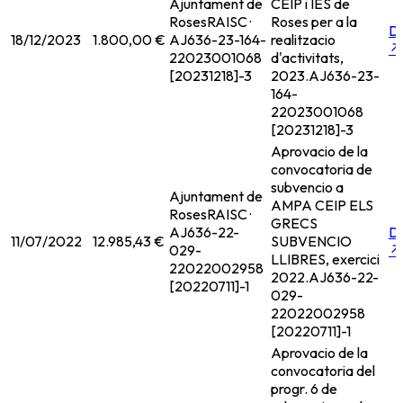
Ajuntament de
CEIP i IES de
Roses
RAISC ·
Roses per a la
D
18/12/2023
1.800,00 €
AJ636-23-164-
realitzacio
↗
22023001068
d'activitats,
[20231218]-3
2023.
AJ636-23-
164-
22023001068
[20231218]-3
Aprovacio de la
convocatoria de
subvencio a
Ajuntament de
AMPA CEIP ELS
Roses
RAISC ·
GRECS
AJ636-22-
D
11/07/2022
12.985,43 €
SUBVENCIO
029-
↗
LLIBRES, exercici
22022002958
2022.
AJ636-22-
[20220711]-1
029-
22022002958
[20220711]-1
Aprovacio de la
convocatoria del
progr. 6 de