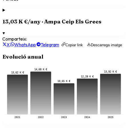
13,03 K €
/any ·
Ampa Ceip Els Grecs
▾
Comparteix:
X
WhatsApp
Telegram
Copiar link
Descarrega imatge
Evolució anual
14,68 K €
13,92 K €
13,62 K €
12,28 K €
10,65 K €
2021
2022
2023
2024
2025