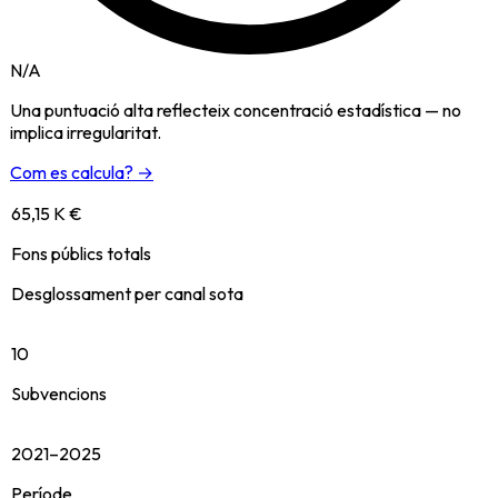
N/A
Una puntuació alta reflecteix concentració estadística — no
implica irregularitat.
Com es calcula? →
65,15 K €
Fons públics totals
Desglossament per canal sota
10
Subvencions
2021–2025
Període