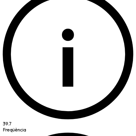
i
39.7
Freqüència