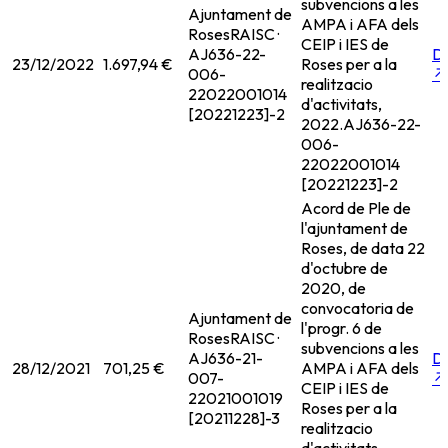
subvencions a les
Ajuntament de
AMPA i AFA dels
Roses
RAISC ·
CEIP i IES de
AJ636-22-
D
23/12/2022
1.697,94 €
Roses per a la
006-
↗
realitzacio
22022001014
d'activitats,
[20221223]-2
2022.
AJ636-22-
006-
22022001014
[20221223]-2
Acord de Ple de
l'ajuntament de
Roses, de data 22
d'octubre de
2020, de
convocatoria de
Ajuntament de
l'progr. 6 de
Roses
RAISC ·
subvencions a les
AJ636-21-
D
28/12/2021
701,25 €
AMPA i AFA dels
007-
↗
CEIP i IES de
22021001019
Roses per a la
[20211228]-3
realitzacio