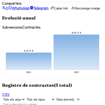
Comparteix:
X
WhatsApp
Telegram
Copiar link
Descarrega imatge
Evolució anual
Subvencions
Contractes
8,41 K €
4,13 K €
2024
2025
Registre de contractes
(
5
total)
CSV