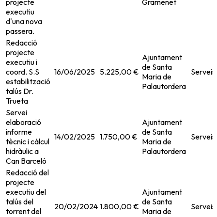
projecte
Gramenet
executiu
d'una nova
passera.
Redacció
projecte
Ajuntament
executiu i
de Santa
coord. S.S
16/06/2025
5.225,00 €
Serveis
Maria de
estabilització
Palautordera
talús Dr.
Trueta
Servei
elaboració
Ajuntament
informe
de Santa
14/02/2025
1.750,00 €
Serveis
tècnic i càlcul
Maria de
hidràulic a
Palautordera
Can Barceló
Redacció del
projecte
executiu del
Ajuntament
talús del
de Santa
20/02/2024
1.800,00 €
Serveis
torrent del
Maria de