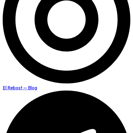
El Rebost — Blog