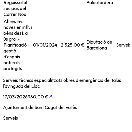
Reguissol al
Palautordera
seu pas pel
Carrer Nou
Altres inv.
noves en infr. i
béns dest. a
ús gral.-
Diputació de
Planificació i
01/01/2024
2.325,00 €
Serveis
Barcelona
gestió
d'espais
naturals
protegits
Serveis tècnics especialitzats obres d'emergència del talús
l'avinguda del Llac
17/03/2026
980,00 €
↗
Ajuntament de Sant Cugat del Vallès
Serveis