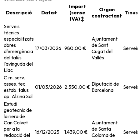
Import
Organ
Descripció
Data
↓
(sense
Tipus
contractant
IVA)
↕
Serveis
tècnics
especialitzats
Ajuntament
obres
de Sant
17/03/2026
980,00 €
Serveis
d'emergència
Cugat del
del talús
Vallès
l'avinguda del
Llac
C.m. serv.
asses. tec.
Diputació de
01/03/2026
2.350,00 €
Serveis
estab. talus
Barcelona
ap. Alzina Sal
Estudi
geotecnic de
la riera de
Can Calvet
Ajuntament
per a la
de Santa
16/12/2025
1.439,00 €
Serveis
redacció del
Coloma de