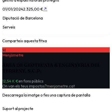
gestió d'espais naturals protegits
01/01/2024
2.325,00 €
↗
Diputació de Barcelona
Serveis
Comparteix aquesta fitxa
M
Menjòmetre
ÀREA DE GEOTECNIA & ENGINYERIA DEL
TERRENY, S.C.P.
12,54 K €
en fons públics
On van els teus impostos?
menjometre.cat
Descarrega la imatge o fes una captura de pantalla
Suport al projecte