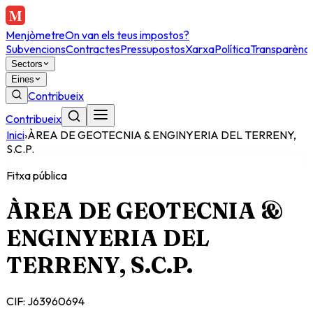
Menjòmetre
On van els teus impostos?
Subvencions
Contractes
Pressupostos
Xarxa
Política
Transparènci
Sectors
Eines
Contribueix
Contribueix
Inici
›
ÀREA DE GEOTECNIA & ENGINYERIA DEL TERRENY,
S.C.P.
Fitxa pública
ÀREA DE GEOTECNIA &
ENGINYERIA DEL
TERRENY, S.C.P.
CIF:
J63960694