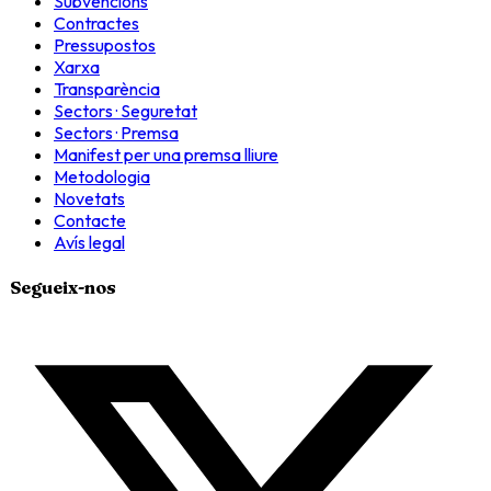
Subvencions
Contractes
Pressupostos
Xarxa
Transparència
Sectors · Seguretat
Sectors · Premsa
Manifest per una premsa lliure
Metodologia
Novetats
Contacte
Avís legal
Segueix-nos