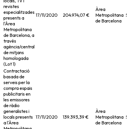
locals, TV i
revistes
Àrea
especialitzades
17/11/2020
204.974,07 €
Metropolitana
S
presents a
de Barcelona
l'Àrea
Metropolitana
de Barcelona, a
través
agència/central
de mitjans
homologada
(Lot 1)
Contractació
basada de
serveis per la
compra espais
publicitaris en
les emissores
de ràdio
generalistes i
Àrea
locals presents
17/11/2020
139.393,39 €
Metropolitana
S
a l'Àrea
de Barcelona
Metropolitana