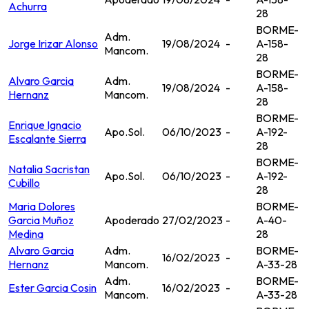
Achurra
28
BORME-
Adm.
Jorge Irizar Alonso
19/08/2024
-
A-158-
Mancom.
28
BORME-
Alvaro Garcia
Adm.
19/08/2024
-
A-158-
Hernanz
Mancom.
28
BORME-
Enrique Ignacio
Apo.Sol.
06/10/2023
-
A-192-
Escalante Sierra
28
BORME-
Natalia Sacristan
Apo.Sol.
06/10/2023
-
A-192-
Cubillo
28
Maria Dolores
BORME-
Garcia Muñoz
Apoderado
27/02/2023
-
A-40-
Medina
28
Alvaro Garcia
Adm.
BORME-
16/02/2023
-
Hernanz
Mancom.
A-33-28
Adm.
BORME-
Ester Garcia Cosin
16/02/2023
-
Mancom.
A-33-28