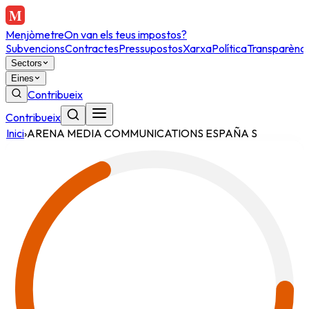
Menjòmetre
On van els teus impostos?
Subvencions
Contractes
Pressupostos
Xarxa
Política
Transparènci
Sectors
Eines
Contribueix
Contribueix
Inici
›
ARENA MEDIA COMMUNICATIONS ESPAÑA S