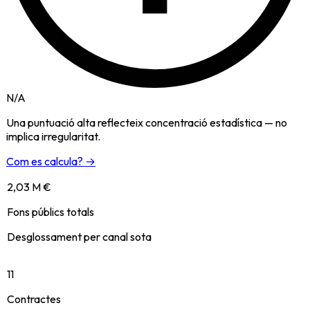
N/A
Una puntuació alta reflecteix concentració estadística — no
implica irregularitat.
Com es calcula? →
2,03 M €
Fons públics totals
Desglossament per canal sota
11
Contractes