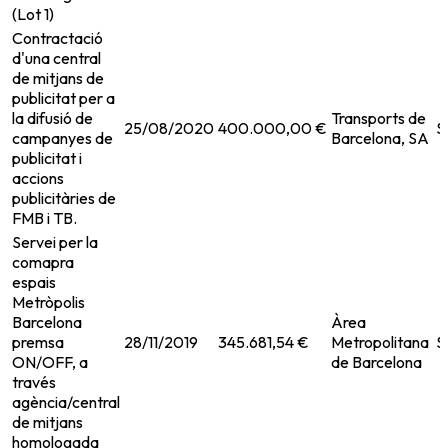
(Lot 1)
Contractació
d'una central
de mitjans de
publicitat per a
la difusió de
Transports de
25/08/2020
400.000,00 €
S
campanyes de
Barcelona, SA
publicitat i
accions
publicitàries de
FMB i TB.
Servei per la
comapra
espais
Metròpolis
Barcelona
Àrea
premsa
28/11/2019
345.681,54 €
Metropolitana
S
ON/OFF, a
de Barcelona
través
agència/central
de mitjans
homologada