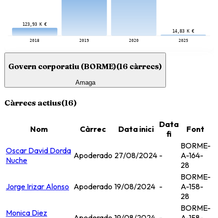
123,93 K €
14,83 K €
2018
2019
2020
2025
Govern corporatiu (BORME)
(
16
càrrecs)
Amaga
Càrrecs actius
(
16
)
Data
Nom
Càrrec
Data inici
Font
fi
BORME-
Oscar David Dorda
Apoderado
27/08/2024
-
A-164-
Nuche
28
BORME-
Jorge Irizar Alonso
Apoderado
19/08/2024
-
A-158-
28
BORME-
Monica Diez
Apoderado
19/08/2024
-
A-158-