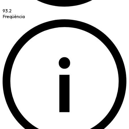
93.2
Freqüència
i