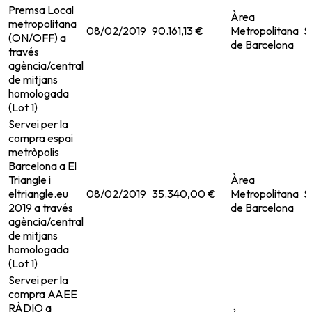
Premsa Local
Àrea
metropolitana
08/02/2019
90.161,13 €
Metropolitana
S
(ON/OFF) a
de Barcelona
través
agència/central
de mitjans
homologada
(Lot 1)
Servei per la
compra espai
metròpolis
Barcelona a El
Triangle i
Àrea
eltriangle.eu
08/02/2019
35.340,00 €
Metropolitana
S
2019 a través
de Barcelona
agència/central
de mitjans
homologada
(Lot 1)
Servei per la
compra AAEE
RÀDIO a