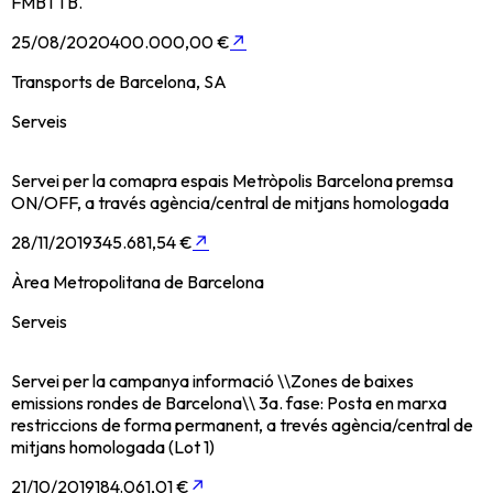
FMB i TB.
25/08/2020
400.000,00 €
↗
Transports de Barcelona, SA
Serveis
Servei per la comapra espais Metròpolis Barcelona premsa
ON/OFF, a través agència/central de mitjans homologada
28/11/2019
345.681,54 €
↗
Àrea Metropolitana de Barcelona
Serveis
Servei per la campanya informació \\Zones de baixes
emissions rondes de Barcelona\\ 3a. fase: Posta en marxa
restriccions de forma permanent, a trevés agència/central de
mitjans homologada (Lot 1)
21/10/2019
184.061,01 €
↗