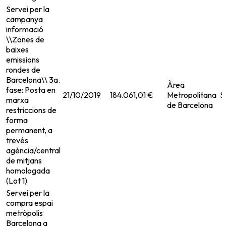
Servei per la
campanya
informació
\\Zones de
baixes
emissions
rondes de
Barcelona\\ 3a.
Àrea
fase: Posta en
21/10/2019
184.061,01 €
Metropolitana
S
marxa
de Barcelona
restriccions de
forma
permanent, a
trevés
agència/central
de mitjans
homologada
(Lot 1)
Servei per la
compra espai
metròpolis
Barcelona a