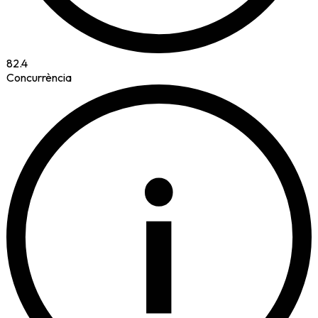
82.4
Concurrència
i