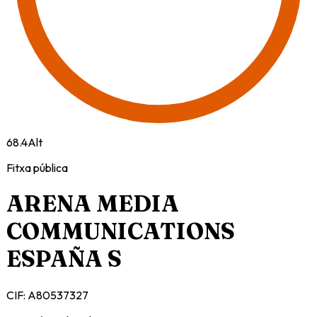
68.4
Alt
Fitxa pública
ARENA MEDIA
COMMUNICATIONS
ESPAÑA S
CIF:
A80537327