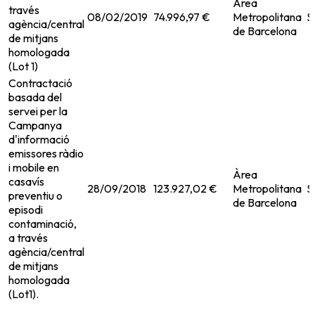
Àrea
través
08/02/2019
74.996,97 €
Metropolitana
S
agència/central
de Barcelona
de mitjans
homologada
(Lot 1)
Contractació
basada del
servei per la
Campanya
d'informació
emissores ràdio
i mobile en
Àrea
casavís
28/09/2018
123.927,02 €
Metropolitana
S
preventiu o
de Barcelona
episodi
contaminació,
a través
agència/central
de mitjans
homologada
(Lot1).