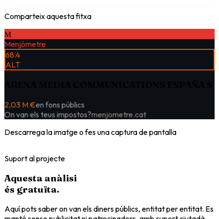
Comparteix aquesta fitxa
M
Menjòmetre
68.4
ALT
ARENA MEDIA COMMUNICATIONS ESPAÑA S
2,03 M €
en fons públics
On van els teus impostos?
menjometre.cat
Descarrega la imatge o fes una captura de pantalla
Suport al projecte
Aquesta anàlisi
és
gratuïta
.
Aquí pots saber on van els diners públics, entitat per entitat. Es
manté sense publicitat ni patrocinadors, amb suport ciutadà.