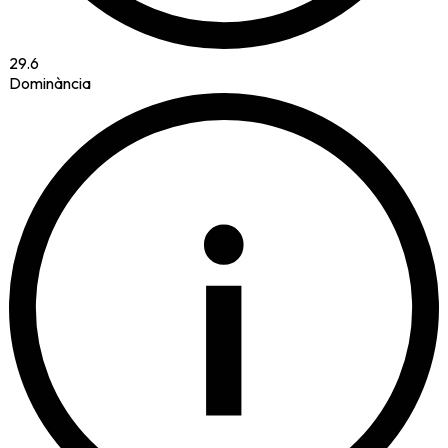
29.6
Dominància
i