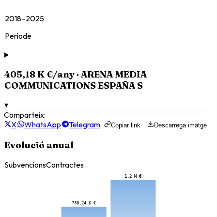
2018–2025
Període
405,18 K €
/any ·
ARENA MEDIA
COMMUNICATIONS ESPAÑA S
▾
Comparteix:
X
WhatsApp
Telegram
Copiar link
Descarrega imatge
Evolució anual
Subvencions
Contractes
1,2 M €
730,24 K €