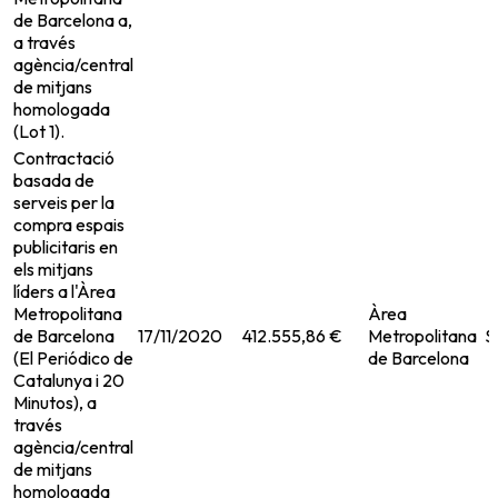
de Barcelona a,
a través
agència/central
de mitjans
homologada
(Lot 1).
Contractació
basada de
serveis per la
compra espais
publicitaris en
els mitjans
líders a l'Àrea
Metropolitana
Àrea
de Barcelona
17/11/2020
412.555,86 €
Metropolitana
S
(El Periódico de
de Barcelona
Catalunya i 20
Minutos), a
través
agència/central
de mitjans
homologada