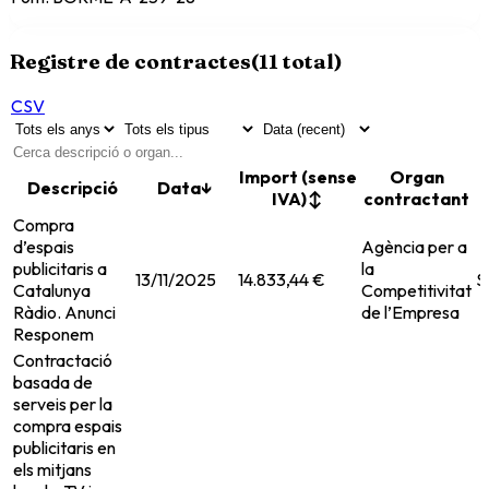
Registre de contractes
(
11
total)
CSV
Import (sense
Organ
Descripció
Data
↓
IVA)
↕
contractant
Compra
d’espais
Agència per a
publicitaris a
la
13/11/2025
14.833,44 €
S
Catalunya
Competitivitat
Ràdio. Anunci
de l’Empresa
Responem
Contractació
basada de
serveis per la
compra espais
publicitaris en
els mitjans