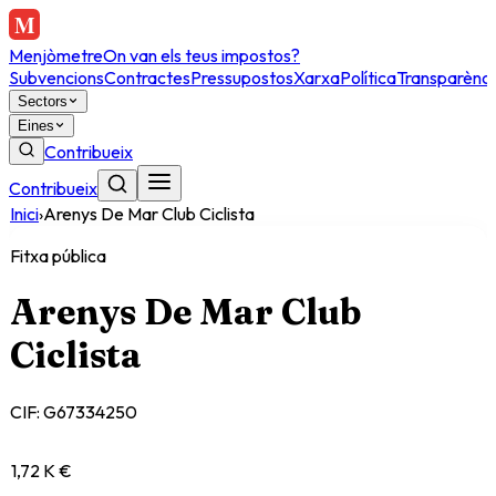
Menjòmetre
On van els teus impostos?
Subvencions
Contractes
Pressupostos
Xarxa
Política
Transparènci
Sectors
Eines
Contribueix
Contribueix
Inici
›
Arenys De Mar Club Ciclista
Fitxa pública
Arenys De Mar Club
Ciclista
CIF:
G67334250
1,72 K €