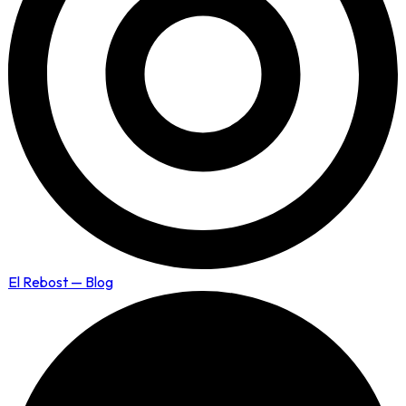
El Rebost — Blog