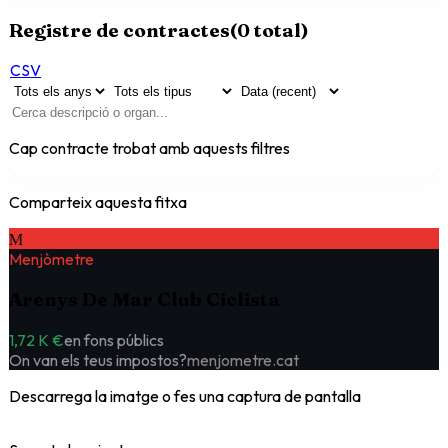
Registre de contractes
(
0
total)
CSV
Cap contracte trobat amb aquests filtres
Comparteix aquesta fitxa
M
Menjòmetre
Arenys De Mar Club Ciclista
1,72 K €
en fons públics
On van els teus impostos?
menjometre.cat
Descarrega la imatge o fes una captura de pantalla