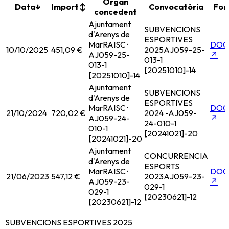
Organ
Data
↓
Import
↕
Convocatòria
Fon
concedent
Ajuntament
SUBVENCIONS
d'Arenys de
ESPORTIVES
Mar
RAISC ·
DOG
10/10/2025
451,09 €
2025
AJ059-25-
AJ059-25-
↗
013-1
013-1
[20251010]-14
[20251010]-14
Ajuntament
SUBVENCIONS
d'Arenys de
ESPORTIVES
Mar
RAISC ·
DOG
21/10/2024
720,02 €
2024 -
AJ059-
AJ059-24-
↗
24-010-1
010-1
[20241021]-20
[20241021]-20
Ajuntament
CONCURRENCIA
d'Arenys de
ESPORTS
Mar
RAISC ·
DOG
21/06/2023
547,12 €
2023
AJ059-23-
AJ059-23-
↗
029-1
029-1
[20230621]-12
[20230621]-12
SUBVENCIONS ESPORTIVES 2025