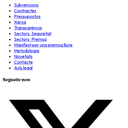
Subvencions
Contractes
Pressupostos
Xarxa
Transparència
Sectors · Seguretat
Sectors · Premsa
Manifest per una premsa lliure
Metodologia
Novetats
Contacte
Avís legal
Segueix-nos