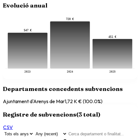
Evolució anual
720 €
547 €
451 €
2023
2024
2025
Departaments concedents subvencions
Ajuntament d'Arenys de Mar
1,72 K €
(
100.0
%)
Registre de subvencions
(
3
total)
CSV