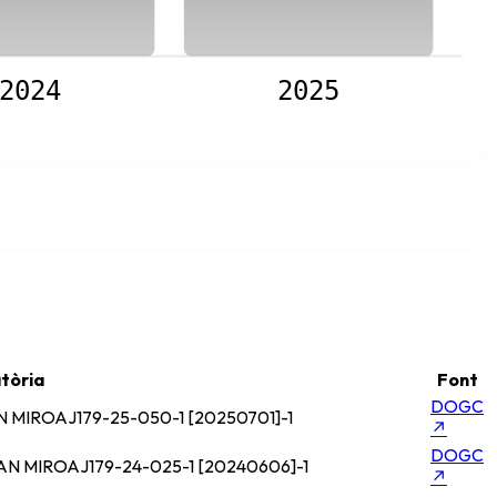
2024
2025
tòria
Font
DOGC
N MIRO
AJ179-25-050-1 [20250701]-1
↗
DOGC
AN MIRO
AJ179-24-025-1 [20240606]-1
↗