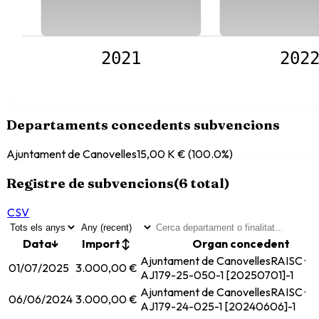
2021
202
Departaments concedents subvencions
Ajuntament de Canovelles
15,00 K €
(
100.0
%)
Registre de subvencions
(
6
total)
CSV
Data
↓
Import
↕
Organ concedent
Ajuntament de Canovelles
RAISC ·
01/07/2025
3.000,00 €
AJ179-25-050-1 [20250701]-1
Ajuntament de Canovelles
RAISC ·
06/06/2024
3.000,00 €
AJ179-24-025-1 [20240606]-1