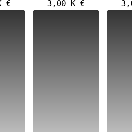
K €
3,00 K €
3,