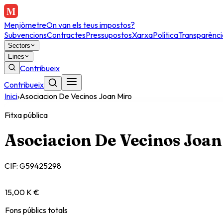
Menjòmetre
On van els teus impostos?
Subvencions
Contractes
Pressupostos
Xarxa
Política
Transparènci
Sectors
Eines
Contribueix
Contribueix
Inici
›
Asociacion De Vecinos Joan Miro
Fitxa pública
Asociacion De Vecinos Joan
CIF:
G59425298
15,00 K €
Fons públics totals