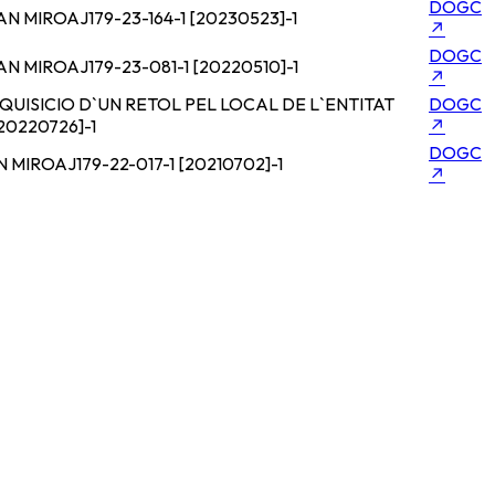
DOGC
AN MIRO
AJ179-23-164-1 [20230523]-1
↗
DOGC
AN MIRO
AJ179-23-081-1 [20220510]-1
↗
UISICIO D`UN RETOL PEL LOCAL DE L`ENTITAT
DOGC
20220726]-1
↗
DOGC
N MIRO
AJ179-22-017-1 [20210702]-1
↗