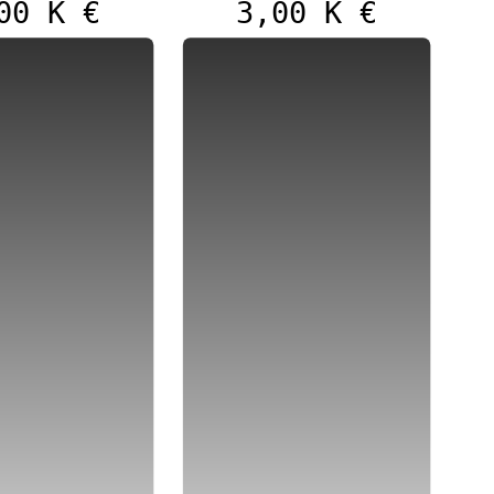
00 K €
3,00 K €