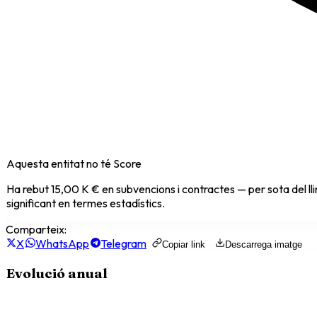
Aquesta entitat no té Score
Ha rebut
15,00 K €
en subvencions i contractes — per sota del ll
significant en termes estadístics.
Comparteix:
X
WhatsApp
Telegram
Copiar link
Descarrega imatge
Evolució anual