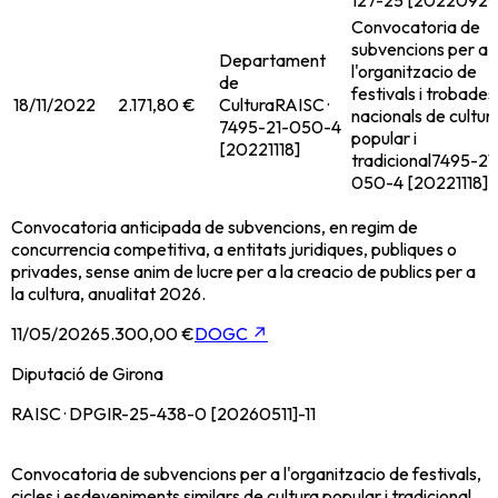
127-25 [20220929
Convocatoria de
subvencions per a
Departament
l'organitzacio de
de
festivals i trobades
18/11/2022
2.171,80 €
Cultura
RAISC ·
nacionals de cultur
7495-21-050-4
popular i
[20221118]
tradicional
7495-21
050-4 [20221118]
Convocatoria anticipada de subvencions, en regim de
concurrencia competitiva, a entitats juridiques, publiques o
privades, sense anim de lucre per a la creacio de publics per a
la cultura, anualitat 2026.
11/05/2026
5.300,00 €
DOGC
↗
Diputació de Girona
RAISC · DPGIR-25-438-0 [20260511]-11
Convocatoria de subvencions per a l'organitzacio de festivals,
cicles i esdeveniments similars de cultura popular i tradicional