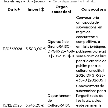
Organ
Data
↓
Import
↕
Convocatòria
concedent
Convocatoria
anticipada de
subvencions, en
regim de
concurrencia
Diputació de
competitiva, a
Girona
RAISC ·
entitats juridiques,
11/05/2026
5.300,00 €
DPGIR-25-438-
publiques o privade
0 [20260511]-11
sense anim de lucr
per a la creacio de
publics per a la
cultura, anualitat
2026.
DPGIR-25-
438-0 [20260511]-
Convocatoria de
subvencions per a
Departament
l'organitzacio de
de
festivals, cicles i
15/12/2025
3.743,20 €
Cultura
RAISC ·
esdeveniments