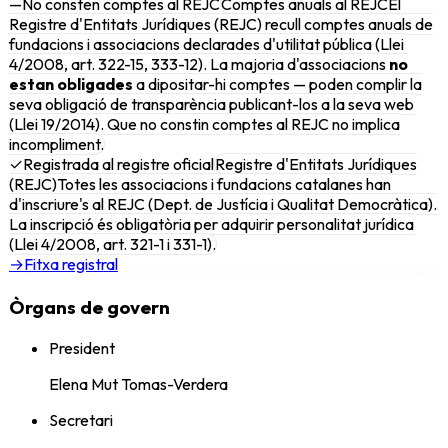
—
No consten comptes al REJC
Comptes anuals al REJC
El
Registre d'Entitats Jurídiques (REJC) recull comptes anuals de
fundacions i associacions declarades d'utilitat pública (Llei
4/2008, art. 322-15, 333-12). La majoria d'associacions
no
estan obligades
a dipositar-hi comptes — poden complir la
seva obligació de transparència publicant-los a la seva web
(Llei 19/2014). Que no constin comptes al REJC no implica
incompliment.
✓
Registrada al registre oficial
Registre d'Entitats Jurídiques
(REJC)
Totes les associacions i fundacions catalanes han
d'inscriure's al REJC (Dept. de Justícia i Qualitat Democràtica).
La inscripció és obligatòria per adquirir personalitat jurídica
(Llei 4/2008, art. 321-1 i 331-1).
→
Fitxa registral
Òrgans de govern
President
Elena Mut Tomas-Verdera
Secretari