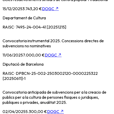
15/12/2025
3.743,20 €
DOGC
↗
Departament de Cultura
RAISC · 7495-24-004-41 [20251215]
Convocatoria instrumental 2025. Concessions directes de
subvencions no nominatives
11/06/2025
7.000,00 €
DOGC
↗
Diputació de Barcelona
RAISC · DPBCN-25-002-2503002120-0000225322
[20250611]-1
Convocatoria anticipada de subvencions per a la creacio de
publics per a la cultura de persones fisiques o juridiques,
publiques o privades, anualitat 2025.
02/04/2025
5.300,00 €
DOGC
↗