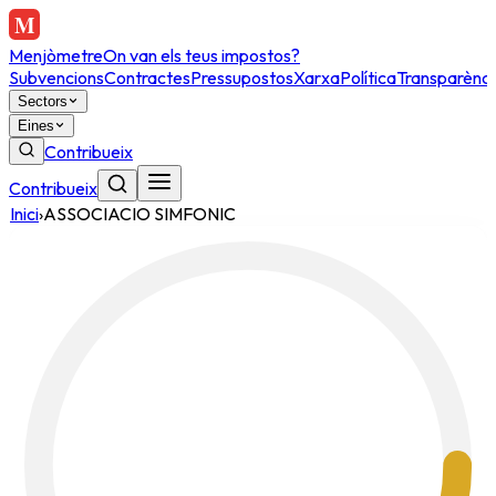
Menjòmetre
On van els teus impostos?
Subvencions
Contractes
Pressupostos
Xarxa
Política
Transparènci
Sectors
Eines
Contribueix
Contribueix
Inici
›
ASSOCIACIO SIMFONIC