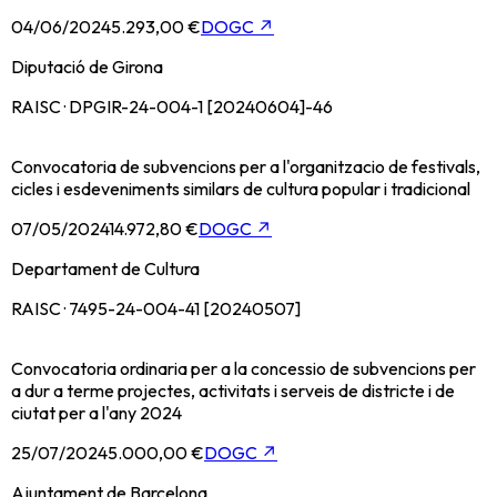
04/06/2024
5.293,00 €
DOGC
↗
Diputació de Girona
RAISC · DPGIR-24-004-1 [20240604]-46
Convocatoria de subvencions per a l'organitzacio de festivals,
cicles i esdeveniments similars de cultura popular i tradicional
07/05/2024
14.972,80 €
DOGC
↗
Departament de Cultura
RAISC · 7495-24-004-41 [20240507]
Convocatoria ordinaria per a la concessio de subvencions per
a dur a terme projectes, activitats i serveis de districte i de
ciutat per a l'any 2024
25/07/2024
5.000,00 €
DOGC
↗
Ajuntament de Barcelona