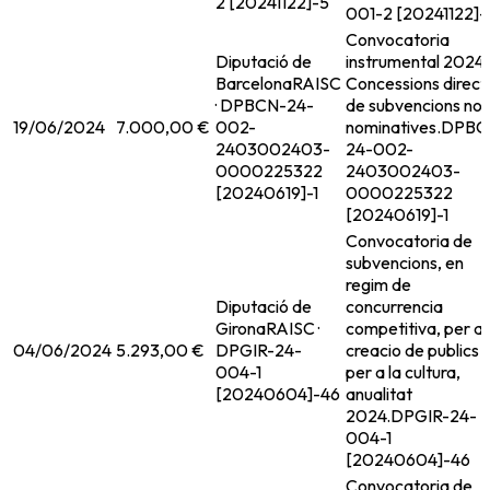
2 [20241122]-5
001-2 [20241122]-
Convocatoria
Diputació de
instrumental 2024.
Barcelona
RAISC
Concessions direct
· DPBCN-24-
de subvencions no
19/06/2024
7.000,00 €
002-
nominatives.
DPBC
2403002403-
24-002-
0000225322
2403002403-
[20240619]-1
0000225322
[20240619]-1
Convocatoria de
subvencions, en
regim de
Diputació de
concurrencia
Girona
RAISC ·
competitiva, per a 
04/06/2024
5.293,00 €
DPGIR-24-
creacio de publics
004-1
per a la cultura,
[20240604]-46
anualitat
2024.
DPGIR-24-
004-1
[20240604]-46
Convocatoria de