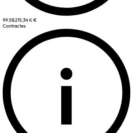
99.5
%
215,34 K €
Contractes
i