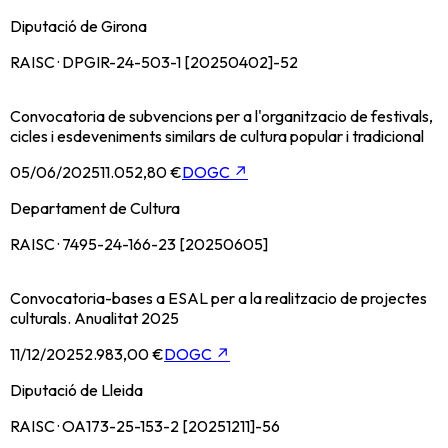
Diputació de Girona
RAISC · DPGIR-24-503-1 [20250402]-52
Convocatoria de subvencions per a l'organitzacio de festivals,
cicles i esdeveniments similars de cultura popular i tradicional
05/06/2025
11.052,80 €
DOGC
↗
Departament de Cultura
RAISC · 7495-24-166-23 [20250605]
Convocatoria-bases a ESAL per a la realitzacio de projectes
culturals. Anualitat 2025
11/12/2025
2.983,00 €
DOGC
↗
Diputació de Lleida
RAISC · OA173-25-153-2 [20251211]-56