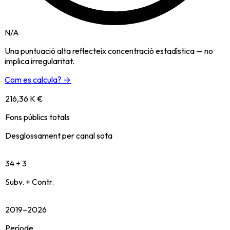
N/A
Una puntuació alta reflecteix concentració estadística — no
implica irregularitat.
Com es calcula? →
216,36 K €
Fons públics totals
Desglossament per canal sota
34 + 3
Subv. + Contr.
2019–2026
Període