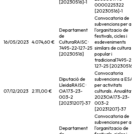
[20230516]-1
0000225322
[20230516]-1
Convocatoria de
subvencions per a
Departament
l'organitzacio de
de
festivals, cicles i
16/05/2023
4.074,60 €
Cultura
RAISC ·
esdeveniments
7495-22-127-25
similars de cultura
[20230516]
popular i
tradicional
7495-22
127-25 [20230516
Convocatoria
Diputació de
subvencions a ESA
Lleida
RAISC ·
per activitats
07/12/2023
2.111,00 €
OA173-23-
culturals. Anualitat
003-2
2023
OA173-23-
[20231207]-37
003-2
[20231207]-37
Convocatoria de
subvencions per a
Departament
l'organitzacio de