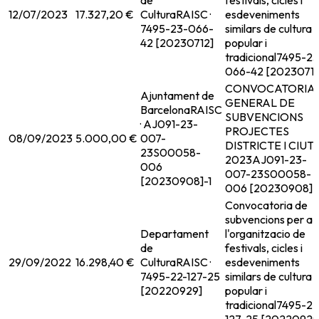
de
festivals, cicles i
12/07/2023
17.327,20 €
Cultura
RAISC ·
esdeveniments
7495-23-066-
similars de cultura
42 [20230712]
popular i
tradicional
7495-23
066-42 [20230712
CONVOCATORIA
Ajuntament de
GENERAL DE
Barcelona
RAISC
SUBVENCIONS
· AJ091-23-
PROJECTES
08/09/2023
5.000,00 €
007-
DISTRICTE I CIUT
23S00058-
2023
AJ091-23-
006
007-23S00058-
[20230908]-1
006 [20230908]-
Convocatoria de
subvencions per a
Departament
l'organitzacio de
de
festivals, cicles i
29/09/2022
16.298,40 €
Cultura
RAISC ·
esdeveniments
7495-22-127-25
similars de cultura
[20220929]
popular i
tradicional
7495-22