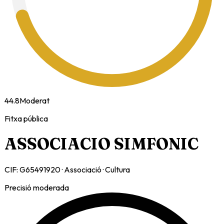
44.8
Moderat
Fitxa pública
ASSOCIACIO SIMFONIC
CIF:
G65491920
·
Associació
·
Cultura
Precisió moderada