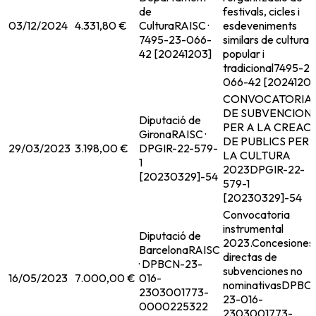
de
festivals, cicles i
03/12/2024
4.331,80 €
Cultura
RAISC ·
esdeveniments
7495-23-066-
similars de cultura
42 [20241203]
popular i
tradicional
7495-23
066-42 [20241203
CONVOCATORIA
DE SUBVENCION
Diputació de
PER A LA CREAC
Girona
RAISC ·
DE PUBLICS PER 
29/03/2023
3.198,00 €
DPGIR-22-579-
LA CULTURA
1
2023
DPGIR-22-
[20230329]-54
579-1
[20230329]-54
Convocatoria
instrumental
Diputació de
2023.Concesiones
Barcelona
RAISC
directas de
· DPBCN-23-
subvenciones no
16/05/2023
7.000,00 €
016-
nominativas
DPBC
2303001773-
23-016-
0000225322
2303001773-