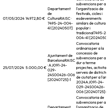
subvencions per a
Departament
l'organitzacio de
de
festivals, cicles i
07/05/2024
14.972,80 €
Cultura
RAISC ·
esdeveniments
7495-24-004-
similars de cultura
41 [20240507]
popular i
tradicional
7495-24
004-41 [2024050
Convocatoria
ordinaria per a la
concessio de
Ajuntament de
subvencions per a
Barcelona
RAISC
dur a terme
· AJ091-24-
25/07/2024
5.000,00 €
projectes, activitats
029-
serveis de districte 
24S00426-006
de ciutat per a l'an
[20240725]-1
2024
AJ091-24-
029-24S00426-
006 [20240725]-1
Convocatoria de
subvencions per a
Departament
l'organitzacio de