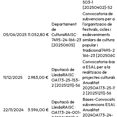
503-1
[20250402]-52
Convocatoria de
subvencions per a
Departament
l'organitzacio de
de
festivals, cicles i
05/06/2025
11.052,80 €
Cultura
RAISC ·
esdeveniments
7495-24-166-23
similars de cultura
[20250605]
popular i
tradicional
7495-24
166-23 [20250605
Convocatoria-bas
a ESAL per a la
Diputació de
realitzacio de
Lleida
RAISC ·
11/12/2025
2.983,00 €
projectes culturals.
OA173-25-153-
Anualitat
2 [20251211]-56
2025
OA173-25-15
2 [20251211]-56
Bases-Convocator
Diputació de
subvencions ESAL.
Lleida
RAISC ·
22/11/2024
3.596,00 €
Anualitat
OA173-24-001-
2024
OA173-24-