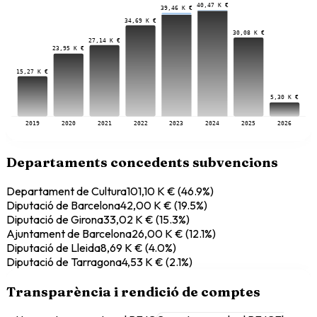
40,47 K €
39,46 K €
34,69 K €
30,08 K €
27,14 K €
23,95 K €
15,27 K €
5,30 K €
2019
2020
2021
2022
2023
2024
2025
2026
Departaments concedents subvencions
Departament de Cultura
101,10 K €
(
46.9
%)
Diputació de Barcelona
42,00 K €
(
19.5
%)
Diputació de Girona
33,02 K €
(
15.3
%)
Ajuntament de Barcelona
26,00 K €
(
12.1
%)
Diputació de Lleida
8,69 K €
(
4.0
%)
Diputació de Tarragona
4,53 K €
(
2.1
%)
Transparència i rendició de comptes