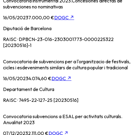
Convocatoria instrumental 2023.Concesiones directas de
subvenciones no nominativas
16/05/2023
7.000,00 €
DOGC
↗
Diputació de Barcelona
RAISC · DPBCN-23-016-2303001773-0000225322
[20230516]-1
Convocatoria de subvencions per a l'organitzacio de festivals,
cicles i esdeveniments similars de cultura popular i tradicional
16/05/2023
4.074,60 €
DOGC
↗
Departament de Cultura
RAISC · 7495-22-127-25 [20230516]
Convocatoria subvencions a ESAL per activitats culturals.
Anualitat 2023
07/12/2023
2.111,00 €
DOGC
↗