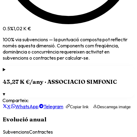
0.5
%
1,02 K €
100
% via
subvencions
— la puntuació composta pot reflectir
només aquesta dimensió. Components com freqüència,
dominància o concurrència requereixen activitat en
subvencions o contractes per calcular-se.
43,27 K €
/any ·
ASSOCIACIO SIMFONIC
▾
Comparteix:
X
WhatsApp
Telegram
Copiar link
Descarrega imatge
Evolució anual
Subvencions
Contractes