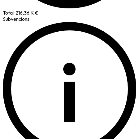
Total:
216,36 K €
Subvencions
i