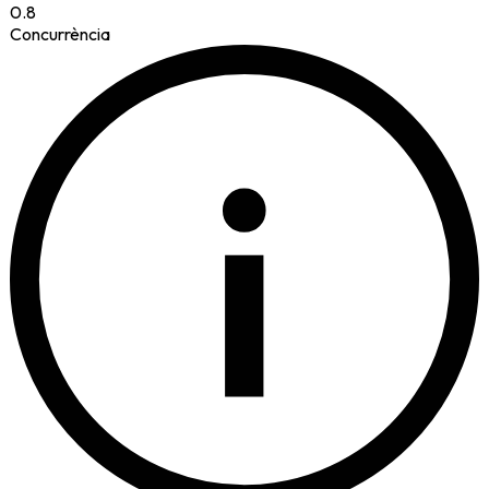
0.8
Concurrència
i