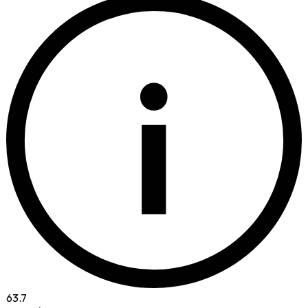
i
63.7