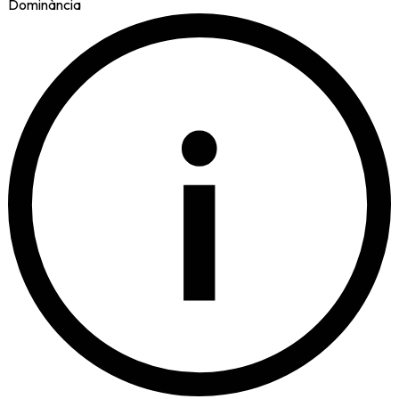
Dominància
i