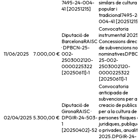
7495-24-004-
similars de cultura
41 [20251215]
popular i
tradicional
7495-24
004-41 [20251215]
Convocatoria
Diputació de
instrumental 2025.
Barcelona
RAISC
Concessions direct
· DPBCN-25-
de subvencions no
11/06/2025
7.000,00 €
002-
nominatives
DPBC
2503002120-
25-002-
0000225322
2503002120-
[20250611]-1
0000225322
[20250611]-1
Convocatoria
anticipada de
subvencions per a l
Diputació de
creacio de publics
Girona
RAISC ·
per a la cultura de
02/04/2025
5.300,00 €
DPGIR-24-503-
persones fisiques o
1
juridiques, publique
[20250402]-52
o privades, anualit
2025.
DPGIR-24-