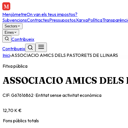
Menjòmetre
On van els teus impostos?
Subvencions
Contractes
Pressupostos
Xarxa
Política
Transparènci
Sectors
Eines
Contribueix
Contribueix
Inici
›
ASSOCIACIO AMICS DELS PASTORETS DE LLINARS
Fitxa pública
ASSOCIACIO AMICS DELS
CIF:
G67616862
·
Entitat sense activitat econòmica
12,70 K €
Fons públics totals