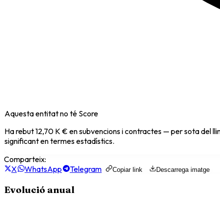
Aquesta entitat no té Score
Ha rebut
12,70 K €
en subvencions i contractes — per sota del ll
significant en termes estadístics.
Comparteix:
X
WhatsApp
Telegram
Copiar link
Descarrega imatge
Evolució anual