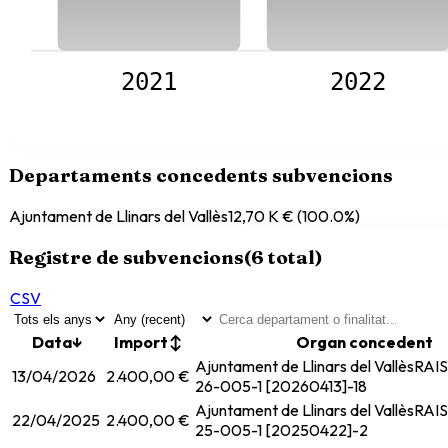
2021
2022
Departaments concedents subvencions
Ajuntament de Llinars del Vallès
12,70 K €
(
100.0
%)
Registre de subvencions
(
6
total)
CSV
Data
↓
Import
↕
Organ concedent
Ajuntament de Llinars del Vallès
RAIS
13/04/2026
2.400,00 €
26-005-1 [20260413]-18
Ajuntament de Llinars del Vallès
RAIS
22/04/2025
2.400,00 €
25-005-1 [20250422]-2