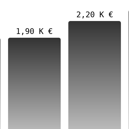
2,20 K €
1,90 K €