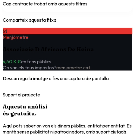
Cap contracte trobat amb aquests filtres
Comparteix aquesta fitxa
M
Menjòmetre
Associacio D Africans De Koina
4,60 K €
en fons públics
On van els teus impostos?
menjometre.cat
Descarrega la imatge o fes una captura de pantalla
Suport al projecte
Aquesta anàlisi
és
gratuïta
.
Aquí pots saber on van els diners públics, entitat per entitat. Es
manté sense publicitat ni patrocinadors, amb suport ciutadà.