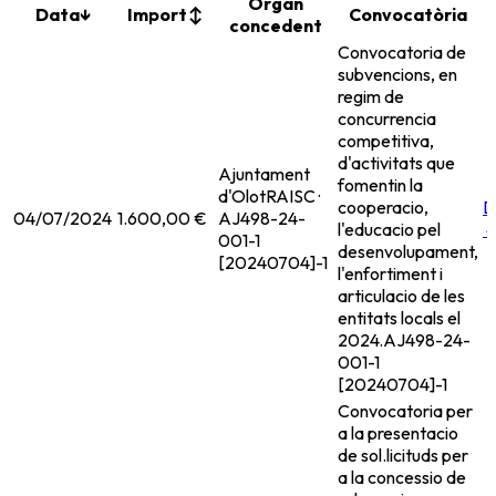
Organ
Data
↓
Import
↕
Convocatòria
concedent
Convocatoria de
subvencions, en
regim de
concurrencia
competitiva,
d'activitats que
Ajuntament
fomentin la
d'Olot
RAISC ·
cooperacio,
D
04/07/2024
1.600,00 €
AJ498-24-
l'educacio pel
001-1
desenvolupament,
[20240704]-1
l'enfortiment i
articulacio de les
entitats locals el
2024.
AJ498-24-
001-1
[20240704]-1
Convocatoria per
a la presentacio
de sol.licituds per
a la concessio de