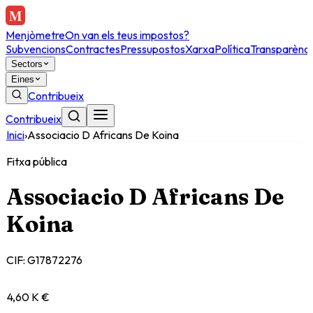
Menjòmetre
On van els teus impostos?
Subvencions
Contractes
Pressupostos
Xarxa
Política
Transparènci
Sectors
Eines
Contribueix
Contribueix
Inici
›
Associacio D Africans De Koina
Fitxa pública
Associacio D Africans De
Koina
CIF:
G17872276
4,60 K €