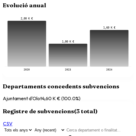
Evolució anual
2,00 K €
1,60 K €
1,00 K €
2020
2023
2024
Departaments concedents subvencions
Ajuntament d'Olot
4,60 K €
(
100.0
%)
Registre de subvencions
(
3
total)
CSV