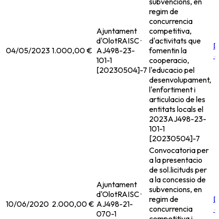
subvencions, en
regim de
concurrencia
Ajuntament
competitiva,
d'Olot
RAISC ·
d'activitats que
D
04/05/2023
1.000,00 €
AJ498-23-
fomentin la
101-1
cooperacio,
[20230504]-7
l'educacio pel
desenvolupament,
l'enfortiment i
articulacio de les
entitats locals el
2023
AJ498-23-
101-1
[20230504]-7
Convocatoria per
a la presentacio
de sol.licituds per
a la concessio de
Ajuntament
subvencions, en
d'Olot
RAISC ·
regim de
D
10/06/2020
2.000,00 €
AJ498-21-
concurrencia
070-1
competitiva i