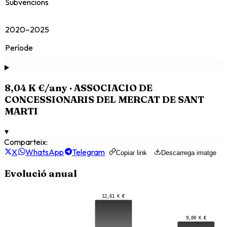
Subvencions
2020–2025
Període
8,04 K €
/any ·
ASSOCIACIO DE
CONCESSIONARIS DEL MERCAT DE SANT
MARTI
▾
Comparteix:
X
WhatsApp
Telegram
Copiar link
Descarrega imatge
Evolució anual
12,61 K €
9,00 K €