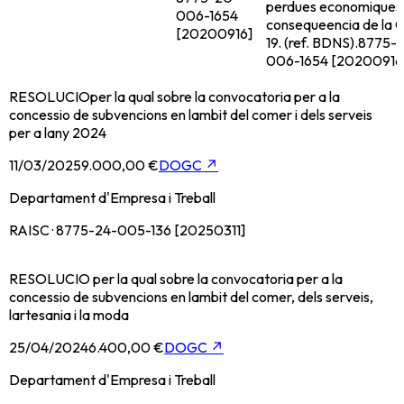
perdues economiques
006-1654
consequeencia de la
[20200916]
19. (ref. BDNS).
8775-
006-1654 [20200916
RESOLUCIOper la qual sobre la convocatoria per a la
concessio de subvencions en lambit del comer i dels serveis
per a lany 2024
11/03/2025
9.000,00 €
DOGC
↗
Departament d'Empresa i Treball
RAISC · 8775-24-005-136 [20250311]
RESOLUCIO per la qual sobre la convocatoria per a la
concessio de subvencions en lambit del comer, dels serveis,
lartesania i la moda
25/04/2024
6.400,00 €
DOGC
↗
Departament d'Empresa i Treball