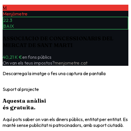
M
Menjòmetre
22.3
BAIX
ASSOCIACIO DE CONCESSIONARIS DEL
MERCAT DE SANT MARTI
40,21 K €
en fons públics
On van els teus impostos?
menjometre.cat
Descarrega la imatge o fes una captura de pantalla
Suport al projecte
Aquesta anàlisi
és
gratuïta
.
Aquí pots saber on van els diners públics, entitat per entitat. Es
manté sense publicitat ni patrocinadors, amb suport ciutadà.