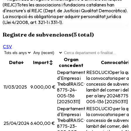
(REJC)
Totes les associacions i fundacions catalanes han
d'inscriure's al REJC (Dept. de Justícia i Qualitat Democràtica).
La inscripció és obligatòria per adquirir personalitat jurídica
(Llei 4/2008, art. 321-1 i 331-1).
Registre de subvencions
(
5
total)
CSV
Organ
Data
↓
Import
↕
Convocatòri
concedent
Departament
RESOLUCIOper la qua
d'Empresa i
la convocatoria per a 
Treball
RAISC ·
concessio de subvenci
11/03/2025
9.000,00 €
8775-24-
lambit del comer i dels
005-136
per a lany 2024
8775-
[20250311]
005-136 [20250311]
Departament
RESOLUCIO per la qua
d'Empresa i
la convocatoria per a 
Treball
RAISC ·
concessio de subvenci
25/04/2024
6.400,00 €
8775-23-
lambit del comer, dels 