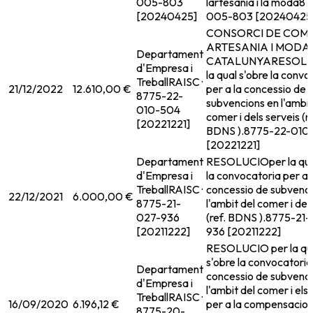
005-803
lartesania i la moda
87
[20240425]
005-803 [20240425
CONSORCI DE COME
ARTESANIA I MODA
Departament
CATALUNYARESOLU
d'Empresa i
la qual s'obre la convo
Treball
RAISC ·
21/12/2022
12.610,00 €
per a la concessio de
8775-22-
subvencions en l'ambit
010-504
comer i dels serveis (re
[20221221]
BDNS ).
8775-22-010
[20221221]
Departament
RESOLUCIOper la qual
d'Empresa i
la convocatoria per a 
Treball
RAISC ·
concessio de subvenci
22/12/2021
6.000,00 €
8775-21-
l'ambit del comer i del
027-936
(ref. BDNS ).
8775-21-
[20211222]
936 [20211222]
RESOLUCIO per la qu
s'obre la convocatoria 
Departament
concessio de subvenci
d'Empresa i
l'ambit del comer i els
Treball
RAISC ·
16/09/2020
6.196,12 €
per a la compensacio 
8775-20-