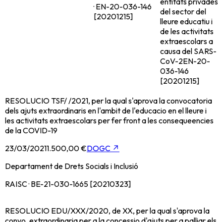
entitats privades
· EN-20-036-146
del sector del
[20201215]
lleure educatiu i
de les activitats
extraescolars a
causa del SARS-
CoV-2
EN-20-
036-146
[20201215]
RESOLUCIO TSF/ /2021, per la qual s'aprova la convocatoria
dels ajuts extraordinaris en l'ambit de l'educacio en el lleure i
les activitats extraescolars per fer front a les consequeencies
de la COVID-19
23/03/2021
1.500,00 €
DOGC
↗
Departament de Drets Socials i Inclusió
RAISC · BE-21-030-1665 [20210323]
RESOLUCIO EDU/XXX/2020, de XX, per la qual s'aprova la
convo. extraordinaria per a la concessio d'ajuts per a palliar els