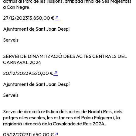
actrius al Parc de les Il·lusions, arribada i final de Ses Majestats
a Can Negre.
27/12/2023
13.850,00 €
↗
Ajuntament de Sant Joan Despí
Serveis
SERVEI DE DINAMITZACIÓ DELS ACTES CENTRALS DEL
CARNAVAL 2024
20/12/2023
9.520,00 €
↗
Ajuntament de Sant Joan Despí
Serveis
Servei de direcció artística dels actes de Nadal i Reis, dels
patges a les escoles, les estances del Palau Falguera i, la
regidoria i direcció de la Cavalcada de Reis 2024.
05/12/2023
11.650,00 €
↗