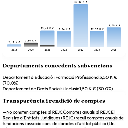
35,02 K €
16,00 K €
13,48 K €
12,97 K €
12,84 K €
3,50 K €
2,11 K €
2019
2020
2021
2022
2023
2024
2025
Departaments concedents subvencions
Departament d'Educació i Formació Professional
3,50 K €
(
70.0
%)
Departament de Drets Socials i Inclusió
1,50 K €
(
30.0
%)
Transparència i rendició de comptes
—
No consten comptes al REJC
Comptes anuals al REJC
El
Registre d'Entitats Jurídiques (REJC) recull comptes anuals de
fundacions i associacions declarades d'utilitat pública (Llei