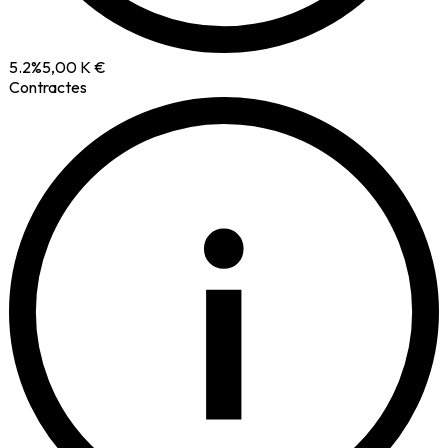
5.2
%
5,00 K €
Contractes
i