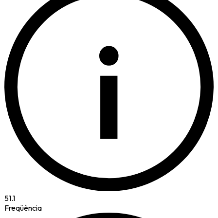
i
51.1
Freqüència