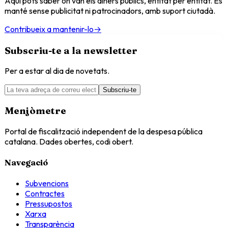
Aquí pots saber on van els diners públics, entitat per entitat. Es
manté sense publicitat ni patrocinadors, amb suport ciutadà.
Contribueix a mantenir-lo
→
Subscriu-te a la newsletter
Per a estar al dia de novetats.
Subscriu-te
Menjòmetre
Portal de fiscalització independent de la despesa pública
catalana. Dades obertes, codi obert.
Navegació
Subvencions
Contractes
Pressupostos
Xarxa
Transparència