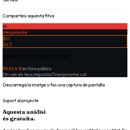
Comparteix aquesta fitxa
M
Menjòmetre
51.1
ALT
ASSOCIACIO QQTEATRE
95,92 K €
en fons públics
On van els teus impostos?
menjometre.cat
Descarrega la imatge o fes una captura de pantalla
Suport al projecte
Aquesta anàlisi
és
gratuïta
.