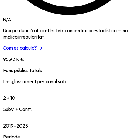
N/A
Una puntuació alta reflecteix concentració estadística — no
implica irregularitat.
Com es calcula? →
95,92 K €
Fons públics totals
Desglossament per canal sota
2 + 10
Subv. + Contr.
2019–2025
Període