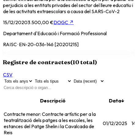
perjudicis a les entitats privades del sector del lleure educatiu i
de les activitats extraescolars a causa del SARS-CoV-2
15/12/2020
3.500,00 €
DOGC
↗
Departament d'Educació i Formació Professional
RAISC · EN-20-036-146 [20201215]
Registre de contractes
(
10
total)
CSV
Descripció
Data
↓
Contracte menor: Contracte artístic per a la
teatralització dels patges a les escoles, les
01/12/2025
14
estances del Patge Shelin i la Cavalcada de
Reis