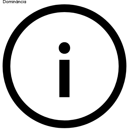
Dominància
i