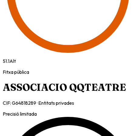
51.1
Alt
Fitxa pública
ASSOCIACIO QQTEATRE
CIF:
G64818289
·
Entitats privades
Precisió limitada