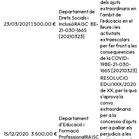
dels ajuts
extraordinaris en
Departament de
l'ambit de
Drets Socials i
l'educacio en el
23/03/2021
1.500,00 €
Inclusió
RAISC · BE-
lleure i les
21-030-1665
activitats
[20210323]
extraescolars
per fer front a les
consequeencies
de la COVID-
19
BE-21-030-
1665 [20210323]
RESOLUCIO
EDU/XXX/2020,
de XX, per la qual
s'aprova la
convo.
extraordinaria
per a la
Departament
concessio d'ajuts
d'Educació i
per a palliar els
Formació
15/12/2020
3.500,00 €
perjudicis a les
Professional
RAISC