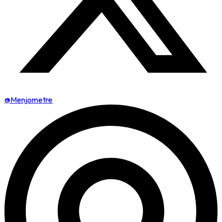
@Menjometre