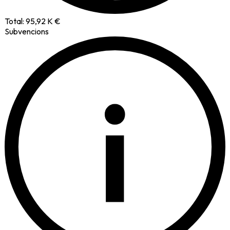
Total:
95,92 K €
Subvencions
i