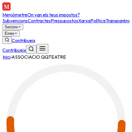
Menjòmetre
On van els teus impostos?
Subvencions
Contractes
Pressupostos
Xarxa
Política
Transparènci
Sectors
Eines
Contribueix
Contribueix
Inici
›
ASSOCIACIO QQTEATRE