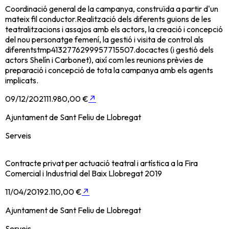
Coordinació general de la campanya, construïda a partir d'un
mateix fil conductor.Realització dels diferents guions de les
teatralitzacions i assajos amb els actors, la creació i concepció
del nou personatge femení, la gestió i visita de control als
diferentstmp4132776299957715507.docactes (i gestió dels
actors Shelín i Carbonet), així com les reunions prèvies de
preparació i concepció de tota la campanya amb els agents
implicats.
09/12/2021
11.980,00 €
↗
Ajuntament de Sant Feliu de Llobregat
Serveis
Contracte privat per actuació teatral i artística a la Fira
Comercial i Industrial del Baix Llobregat 2019
11/04/2019
2.110,00 €
↗
Ajuntament de Sant Feliu de Llobregat
Serveis