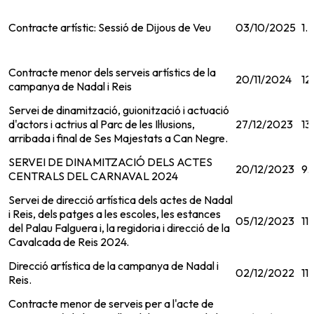
Contracte artístic: Sessió de Dijous de Veu
03/10/2025
1.
Contracte menor dels serveis artístics de la
20/11/2024
12
campanya de Nadal i Reis
Servei de dinamització, guionització i actuació
d'actors i actrius al Parc de les Il·lusions,
27/12/2023
13
arribada i final de Ses Majestats a Can Negre.
SERVEI DE DINAMITZACIÓ DELS ACTES
20/12/2023
9.
CENTRALS DEL CARNAVAL 2024
Servei de direcció artística dels actes de Nadal
i Reis, dels patges a les escoles, les estances
05/12/2023
11
del Palau Falguera i, la regidoria i direcció de la
Cavalcada de Reis 2024.
Direcció artística de la campanya de Nadal i
02/12/2022
11
Reis.
Contracte menor de serveis per a l'acte de