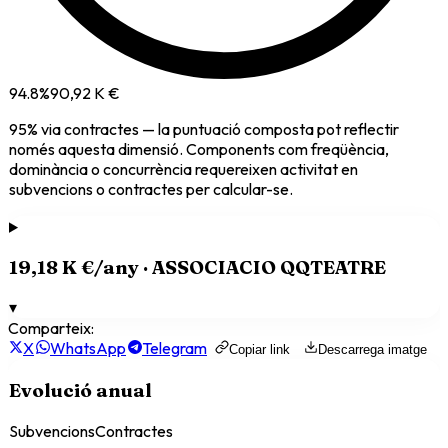
94.8
%
90,92 K €
95
% via
contractes
— la puntuació composta pot reflectir
només aquesta dimensió. Components com freqüència,
dominància o concurrència requereixen activitat en
subvencions o contractes per calcular-se.
19,18 K €
/any ·
ASSOCIACIO QQTEATRE
▾
Comparteix:
X
WhatsApp
Telegram
Copiar link
Descarrega imatge
Evolució anual
Subvencions
Contractes