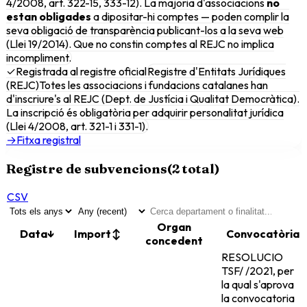
4/2008, art. 322-15, 333-12). La majoria d'associacions
no
estan obligades
a dipositar-hi comptes — poden complir la
seva obligació de transparència publicant-los a la seva web
(Llei 19/2014). Que no constin comptes al REJC no implica
incompliment.
✓
Registrada al registre oficial
Registre d'Entitats Jurídiques
(REJC)
Totes les associacions i fundacions catalanes han
d'inscriure's al REJC (Dept. de Justícia i Qualitat Democràtica).
La inscripció és obligatòria per adquirir personalitat jurídica
(Llei 4/2008, art. 321-1 i 331-1).
→
Fitxa registral
Registre de subvencions
(
2
total)
CSV
Organ
Data
↓
Import
↕
Convocatòria
concedent
RESOLUCIO
TSF/ /2021, per
la qual s'aprova
la convocatoria