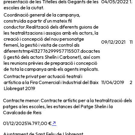
presentació de les Titelles dels Gegants de les
04/05/2022
1.
escoles de la ciutat.
Coordinació general de la campanya,
construïda a partir d'un mateix fil
conductor.Realització dels diferents guions de
les teatralitzacions i assajos amb els actors, la
creació i concepció del nou personatge
09/12/2021
11
femení, la gestió i visita de control als
diferentstmp4132776299957715507.docactes
(i gestió dels actors Shelín i Carbonet), així com
les reunions prèvies de preparació i concepció
de tota la campanya amb els agents implicats.
Contracte privat per actuació teatral i
artística a la Fira Comercial i Industrial del Baix
11/04/2019
2.
Llobregat 2019
Contracte menor: Contracte artístic per a la teatralització dels
patges a les escoles, les estances del Patge Shelin i la
Cavalcada de Reis
01/12/2025
14.797,00 €
↗
Ajuntament de Sant Feliu de Llobregat