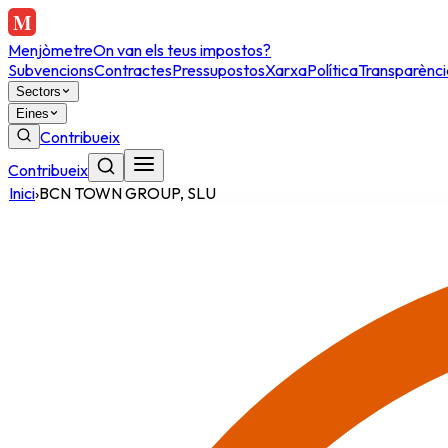
Menjòmetre
On van els teus impostos?
Subvencions
Contractes
Pressupostos
Xarxa
Política
Transparènci
Sectors
Eines
Contribueix
Contribueix
Inici
›
BCN TOWN GROUP, SLU