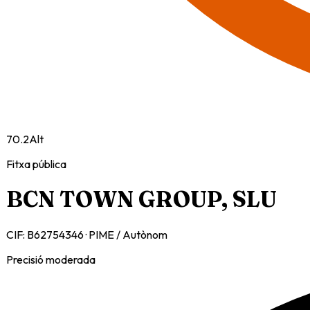
70.2
Alt
Fitxa pública
BCN TOWN GROUP, SLU
CIF:
B62754346
·
PIME / Autònom
Precisió moderada