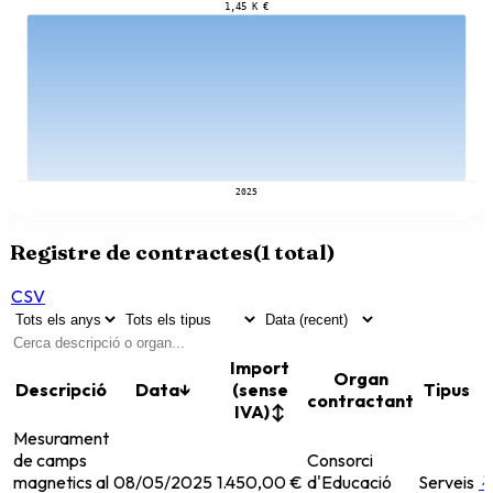
1,45 K €
2025
Registre de contractes
(
1
total)
CSV
Import
Organ
Descripció
Data
↓
(sense
Tipus
contractant
IVA)
↕
Mesurament
de camps
Consorci
magnetics al
08/05/2025
1.450,00 €
d'Educació
Serveis