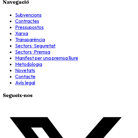
Navegació
Subvencions
Contractes
Pressupostos
Xarxa
Transparència
Sectors · Seguretat
Sectors · Premsa
Manifest per una premsa lliure
Metodologia
Novetats
Contacte
Avís legal
Segueix-nos