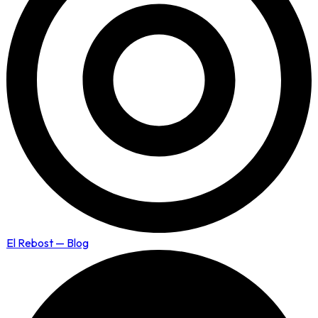
El Rebost — Blog