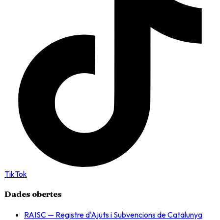
TikTok
Dades obertes
RAISC — Registre d'Ajuts i Subvencions de Catalunya