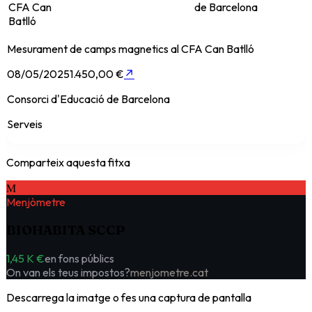
CFA Can
de Barcelona
Batlló
Mesurament de camps magnetics al CFA Can Batlló
08/05/2025
1.450,00 €
↗
Consorci d'Educació de Barcelona
Serveis
Comparteix aquesta fitxa
M
Menjòmetre
BIOHABITA SCCP
1,45 K €
en fons públics
On van els teus impostos?
menjometre.cat
Descarrega la imatge o fes una captura de pantalla