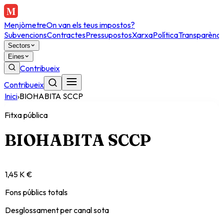
Menjòmetre
On van els teus impostos?
Subvencions
Contractes
Pressupostos
Xarxa
Política
Transparènci
Sectors
Eines
Contribueix
Contribueix
Inici
›
BIOHABITA SCCP
Fitxa pública
BIOHABITA SCCP
1,45 K €
Fons públics totals
Desglossament per canal sota