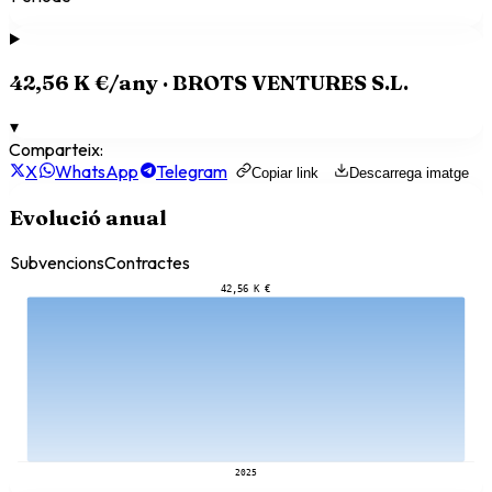
42,56 K €
/any ·
BROTS VENTURES S.L.
▾
Comparteix:
X
WhatsApp
Telegram
Copiar link
Descarrega imatge
Evolució anual
Subvencions
Contractes
42,56 K €
2025