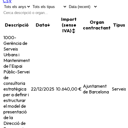
CSV
Import
Organ
Descripció
Data
↓
(sense
Tipus
contractant
IVA)
↕
1000-
Gerència de
Serveis
Urbans i
Manteniment
de l'Espai
Públic-Servei
de
consultoria
Ajuntament
estratègica
22/12/2025
10.640,00 €
Serveis
de Barcelona
per a definir i
estructurar
el model de
presentació
de la
Direcció de