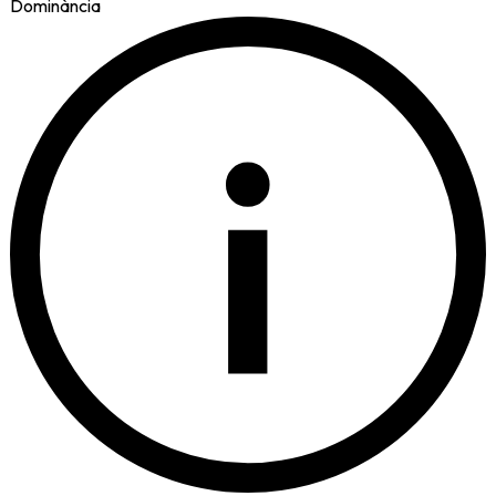
Dominància
i