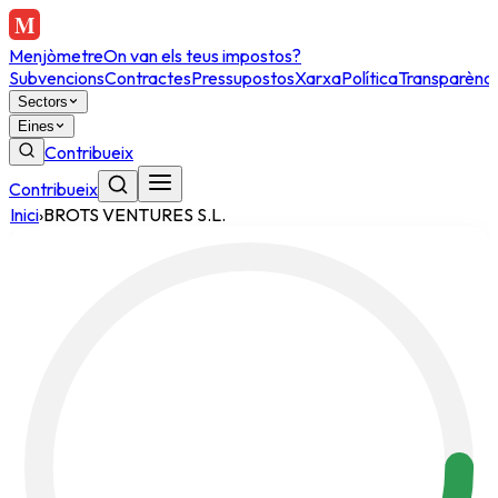
Menjòmetre
On van els teus impostos?
Subvencions
Contractes
Pressupostos
Xarxa
Política
Transparènci
Sectors
Eines
Contribueix
Contribueix
Inici
›
BROTS VENTURES S.L.