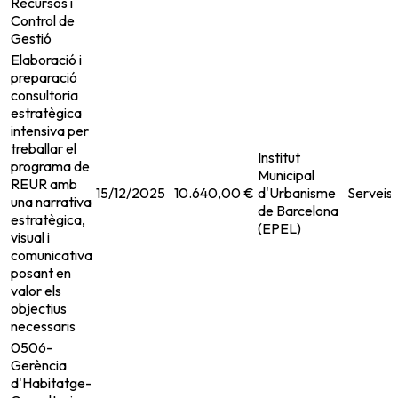
Recursos i
Control de
Gestió
Elaboració i
preparació
consultoria
estratègica
intensiva per
treballar el
Institut
programa de
Municipal
REUR amb
15/12/2025
10.640,00 €
d'Urbanisme
Serveis
una narrativa
de Barcelona
estratègica,
(EPEL)
visual i
comunicativa
posant en
valor els
objectius
necessaris
0506-
Gerència
d'Habitatge-