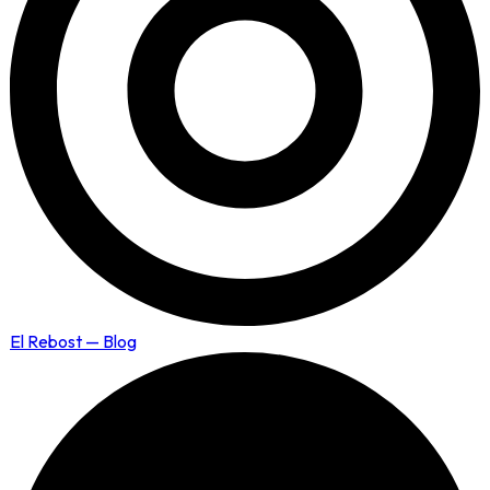
El Rebost — Blog