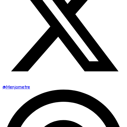
@Menjometre