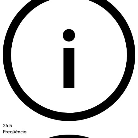
i
24.5
Freqüència