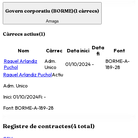
Govern corporatiu (BORME)
(
1
càrrecs)
Amaga
Càrrecs actius
(
1
)
Data
Nom
Càrrec
Data inici
Font
fi
Raquel Arlandiz
Adm.
BORME-A-
01/10/2024
-
Puchol
Unico
189-28
Raquel Arlandiz Puchol
Actiu
Adm. Unico
Inici:
01/10/2024
Fi:
-
Font:
BORME-A-189-28
Registre de contractes
(
4
total)