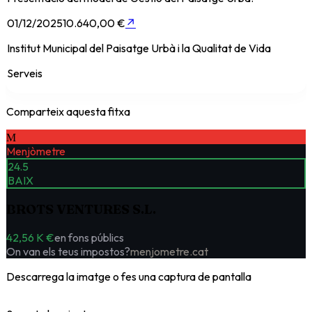
01/12/2025
10.640,00 €
↗
Institut Municipal del Paisatge Urbà i la Qualitat de Vida
Serveis
Comparteix aquesta fitxa
M
Menjòmetre
24.5
BAIX
BROTS VENTURES S.L.
42,56 K €
en fons públics
On van els teus impostos?
menjometre.cat
Descarrega la imatge o fes una captura de pantalla