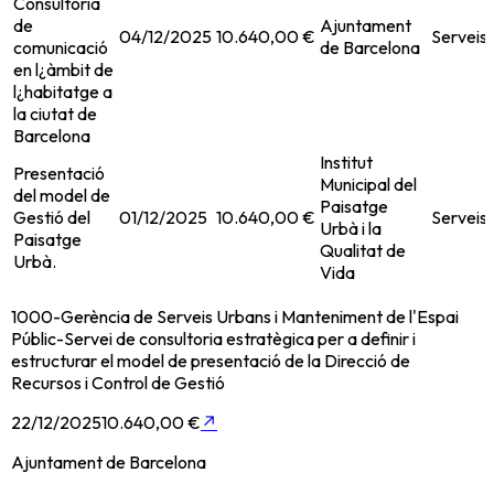
Consultoria
de
Ajuntament
04/12/2025
10.640,00 €
Serveis
comunicació
de Barcelona
en l¿àmbit de
l¿habitatge a
la ciutat de
Barcelona
Institut
Presentació
Municipal del
del model de
Paisatge
Gestió del
01/12/2025
10.640,00 €
Serveis
Urbà i la
Paisatge
Qualitat de
Urbà.
Vida
1000-Gerència de Serveis Urbans i Manteniment de l'Espai
Públic-Servei de consultoria estratègica per a definir i
estructurar el model de presentació de la Direcció de
Recursos i Control de Gestió
22/12/2025
10.640,00 €
↗
Ajuntament de Barcelona