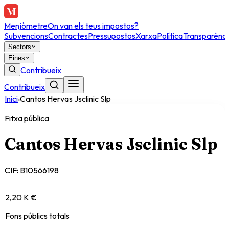
Menjòmetre
On van els teus impostos?
Subvencions
Contractes
Pressupostos
Xarxa
Política
Transparènci
Sectors
Eines
Contribueix
Contribueix
Inici
›
Cantos Hervas Jsclinic Slp
Fitxa pública
Cantos Hervas Jsclinic Slp
CIF:
B10566198
2,20 K €
Fons públics totals