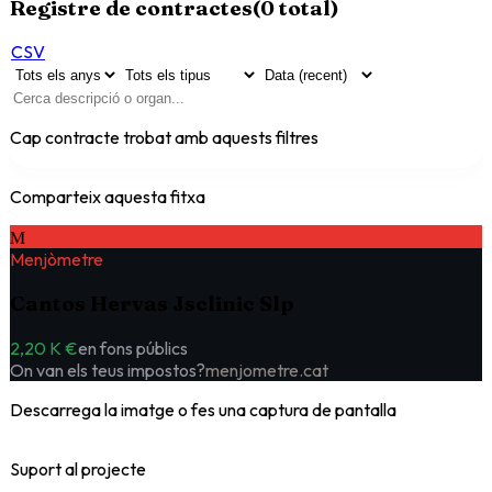
Registre de contractes
(
0
total)
CSV
Cap contracte trobat amb aquests filtres
Comparteix aquesta fitxa
M
Menjòmetre
Cantos Hervas Jsclinic Slp
2,20 K €
en fons públics
On van els teus impostos?
menjometre.cat
Descarrega la imatge o fes una captura de pantalla
Suport al projecte