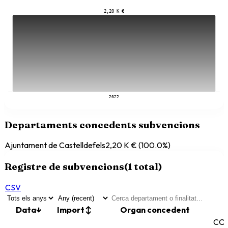
2,20 K €
2022
Departaments concedents subvencions
Ajuntament de Castelldefels
2,20 K €
(
100.0
%)
Registre de subvencions
(
1
total)
CSV
Data
↓
Import
↕
Organ concedent
CO