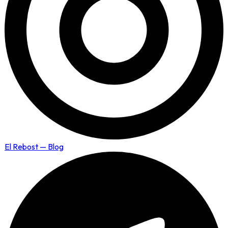
El Rebost — Blog