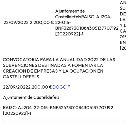
ANU
SU
Ajuntament de
DE
Castelldefels
RAISC · AJ204-
LA 
22/09/2022
2.200,00 €
22-015-
Y L
BNF3267301084305137707192
CA
[20220922]-1
015
BNF
[20
CONVOCATORIA PARA LA ANUALIDAD 2022 DE LAS
SUBVENCIONES DESTINADAS A FOMENTAR LA
CREACION DE EMPRESAS Y LA OCUPACION EN
CASTELLDEFELS
22/09/2022
2.200,00 €
DOGC
↗
Ajuntament de Castelldefels
RAISC · AJ204-22-015-BNF3267301084305137707192
[20220922]-1