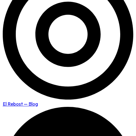
El Rebost — Blog