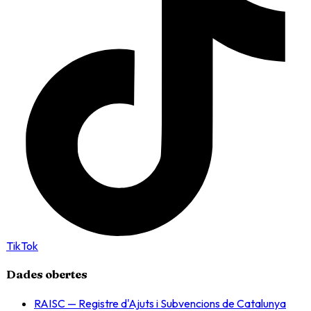
TikTok
Dades obertes
RAISC — Registre d'Ajuts i Subvencions de Catalunya