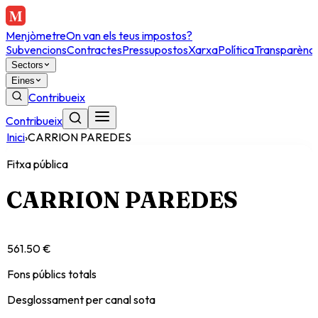
Menjòmetre
On van els teus impostos?
Subvencions
Contractes
Pressupostos
Xarxa
Política
Transparènci
Sectors
Eines
Contribueix
Contribueix
Inici
›
CARRION PAREDES
Fitxa pública
CARRION PAREDES
561.50 €
Fons públics totals
Desglossament per canal sota