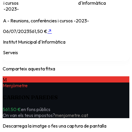
i cursos
d'Informàtica
-2023-
A - Reunions, conferències i cursos -2023-
06/07/2023
561,50 €
↗
Institut Municipal d'Informàtica
Serveis
Comparteix aquesta fitxa
M
Menjòmetre
CARRION PAREDES
561.50 €
en fons públics
On van els teus impostos?
menjometre.cat
Descarrega la imatge o fes una captura de pantalla