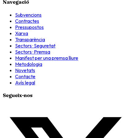
Navegació
Subvencions
Contractes
Pressupostos
Xarxa
Transparència
Sectors · Seguretat
Sectors · Premsa
Manifest per una premsa lliure
Metodologia
Novetats
Contacte
Avís legal
Segueix-nos