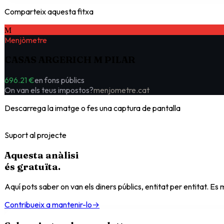
Comparteix aquesta fitxa
M
Menjòmetre
CASAS ARGERICH M PILAR
696.21 €
en fons públics
On van els teus impostos?
menjometre.cat
Descarrega la imatge o fes una captura de pantalla
Suport al projecte
Aquesta anàlisi
és
gratuïta
.
Aquí pots saber on van els diners públics, entitat per entitat. E
Contribueix a mantenir-lo
→