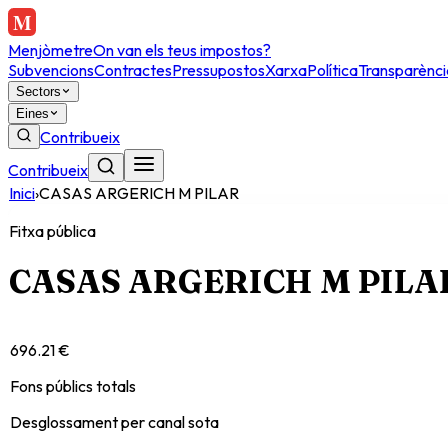
Menjòmetre
On van els teus impostos?
Subvencions
Contractes
Pressupostos
Xarxa
Política
Transparènci
Sectors
Eines
Contribueix
Contribueix
Inici
›
CASAS ARGERICH M PILAR
Fitxa pública
CASAS ARGERICH M PILA
696.21 €
Fons públics totals
Desglossament per canal sota