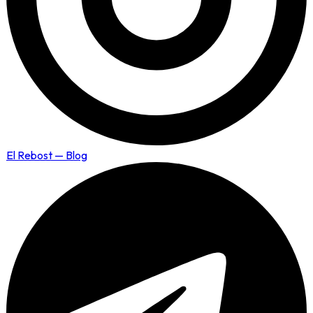
El Rebost — Blog