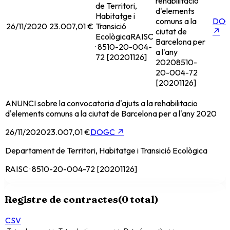
rehabilitacio
de Territori,
d'elements
Habitatge i
comuns a la
DO
26/11/2020
23.007,01 €
Transició
ciutat de
↗
Ecològica
RAISC
Barcelona per
· 8510-20-004-
a l'any
72 [20201126]
2020
8510-
20-004-72
[20201126]
ANUNCI sobre la convocatoria d'ajuts a la rehabilitacio
d'elements comuns a la ciutat de Barcelona per a l'any 2020
26/11/2020
23.007,01 €
DOGC
↗
Departament de Territori, Habitatge i Transició Ecològica
RAISC · 8510-20-004-72 [20201126]
Registre de contractes
(
0
total)
CSV