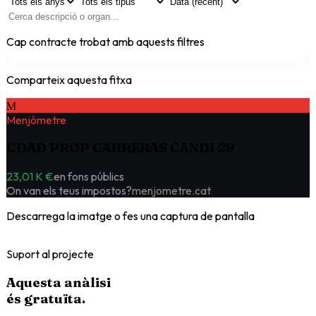
Cap contracte trobat amb aquests filtres
Comparteix aquesta fitxa
M
Menjòmetre
CDAD PROP CARRERAS CANDI 29
23,01 K €
en fons públics
On van els teus impostos?
menjometre.cat
Descarrega la imatge o fes una captura de pantalla
Suport al projecte
Aquesta anàlisi
és
gratuïta
.