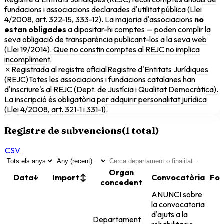
fundacions i associacions declarades d'utilitat pública (Llei
4/2008, art. 322-15, 333-12). La majoria d'associacions
no
estan obligades
a dipositar-hi comptes — poden complir la
seva obligació de transparència publicant-los a la seva web
(Llei 19/2014). Que no constin comptes al REJC no implica
incompliment.
✗
Registrada al registre oficial
Registre d'Entitats Jurídiques
(REJC)
Totes les associacions i fundacions catalanes han
d'inscriure's al REJC (Dept. de Justícia i Qualitat Democràtica).
La inscripció és obligatòria per adquirir personalitat jurídica
(Llei 4/2008, art. 321-1 i 331-1).
Registre de subvencions
(
1
total)
CSV
Organ
Data
↓
Import
↕
Convocatòria
Fon
concedent
ANUNCI sobre
la convocatoria
d'ajuts a la
Departament