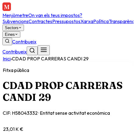
Menjòmetre
On van els teus impostos?
Subvencions
Contractes
Pressupostos
Xarxa
Política
Transparènci
Sectors
Eines
Contribueix
Contribueix
Inici
›
CDAD PROP CARRERAS CANDI 29
Fitxa pública
CDAD PROP CARRERAS
CANDI 29
CIF:
H58043332
·
Entitat sense activitat econòmica
23,01 K €