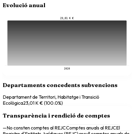
Evolució anual
23,01 K €
2020
Departaments concedents subvencions
Departament de Territori, Habitatge i Transició
Ecològica
23,01 K €
(
100.0
%)
Transparència i rendició de comptes
—
No consten comptes al REJC
Comptes anuals al REJC
El
Registre d'Entitats Jurídiques (REJC) recull comptes anuals de