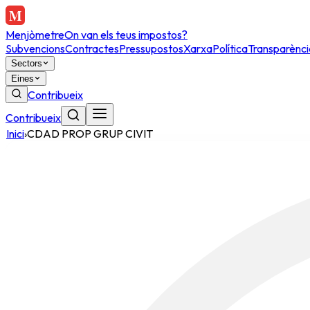
Menjòmetre
On van els teus impostos?
Subvencions
Contractes
Pressupostos
Xarxa
Política
Transparènci
Sectors
Eines
Contribueix
Contribueix
Inici
›
CDAD PROP GRUP CIVIT