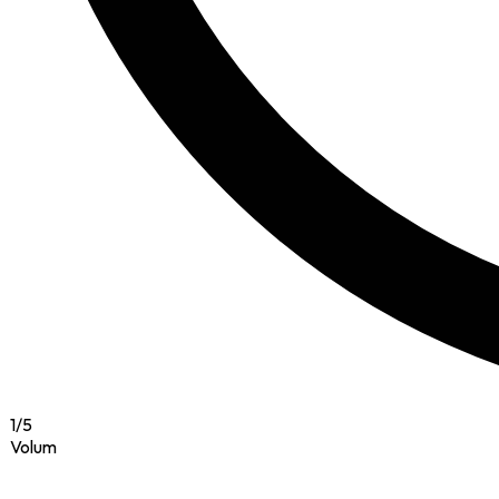
1
/
5
Volum