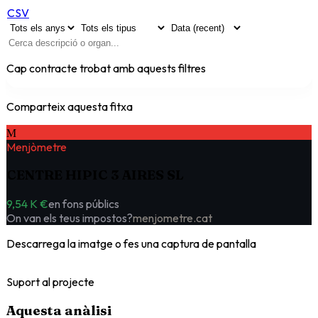
CSV
Cap contracte trobat amb aquests filtres
Comparteix aquesta fitxa
M
Menjòmetre
CENTRE HIPIC 3 AIRES SL
9,54 K €
en fons públics
On van els teus impostos?
menjometre.cat
Descarrega la imatge o fes una captura de pantalla
Suport al projecte
Aquesta anàlisi