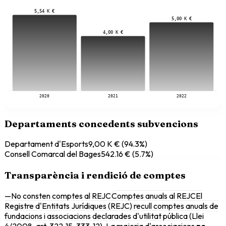
5,54 K €
5,00 K €
4,00 K €
2020
2021
2022
Departaments concedents subvencions
Departament d'Esports
9,00 K €
(
94.3
%)
Consell Comarcal del Bages
542.16 €
(
5.7
%)
Transparència i rendició de comptes
—
No consten comptes al REJC
Comptes anuals al REJC
El
Registre d'Entitats Jurídiques (REJC) recull comptes anuals de
fundacions i associacions declarades d'utilitat pública (Llei
4/2008, art. 322-15, 333-12). La majoria d'associacions
no