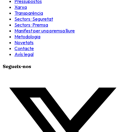
Pressupostos
Xarxa
Transparència
Sectors · Seguretat
Sectors · Premsa
Manifest per una premsa lliure
Metodologia
Novetats
Contacte
Avís legal
Segueix-nos