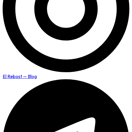
El Rebost — Blog