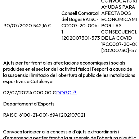
CONVOCATORI
AYUDAS PARA 
Consell Comarcal
AFECTADOS
del Bages
RAISC ·
ECONOMICAME
30/07/2020
542,16 €
CC007-20-006-
POR LAS
1
CONSECUENCI
[20200730]-573
DE LA COVID
19
CC007-20-00
[20200730]-57
Ajuts per fer front a les afectacions economiques i socials
produides en el sector de l'activitat fisica i l'esport a causa de
la suspensio i limitacio de l'obertura al public de les installacions
esportives a Catalunya
02/07/2021
4.000,00 €
DOGC
↗
Departament d'Esports
RAISC · 6100-21-001-694 [20210702]
Convocatoria per a la concessio d'ajuts extraordinaris i
d'emergencia per fer front a la suspensio de l'obertura al public