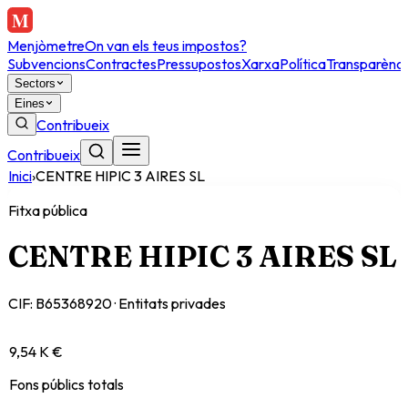
Menjòmetre
On van els teus impostos?
Subvencions
Contractes
Pressupostos
Xarxa
Política
Transparènci
Sectors
Eines
Contribueix
Contribueix
Inici
›
CENTRE HIPIC 3 AIRES SL
Fitxa pública
CENTRE HIPIC 3 AIRES SL
CIF:
B65368920
·
Entitats privades
9,54 K €
Fons públics totals