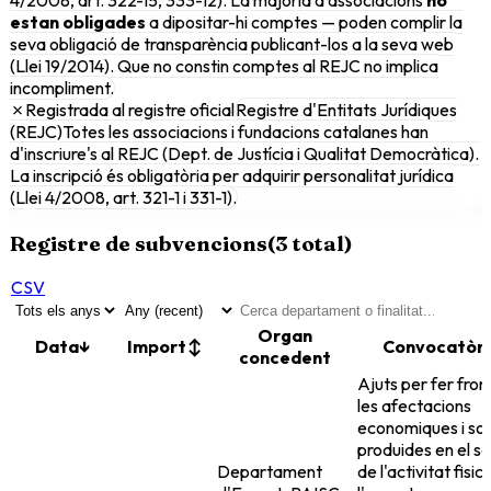
estan obligades
a dipositar-hi comptes — poden complir la
seva obligació de transparència publicant-los a la seva web
(Llei 19/2014). Que no constin comptes al REJC no implica
incompliment.
✗
Registrada al registre oficial
Registre d'Entitats Jurídiques
(REJC)
Totes les associacions i fundacions catalanes han
d'inscriure's al REJC (Dept. de Justícia i Qualitat Democràtica).
La inscripció és obligatòria per adquirir personalitat jurídica
(Llei 4/2008, art. 321-1 i 331-1).
Registre de subvencions
(
3
total)
CSV
Organ
Data
↓
Import
↕
Convocatòri
concedent
Ajuts per fer fron
les afectacions
economiques i soc
produides en el s
Departament
de l'activitat fisica