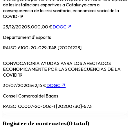
de les installacions esportives a Catalunya com a
consequeencia de la crisi sanitaria, economica i social de la
COVID-19
23/12/2020
5.000,00 €
DOGC
↗
Departament d'Esports
RAISC · 6100-20-029-1148 [20201223]
CONVOCATORIA AYUDAS PARA LOS AFECTADOS
ECONOMICAMENTE POR LAS CONSECUENCIAS DE LA
COVID 19
30/07/2020
542,16 €
DOGC
↗
Consell Comarcal del Bages
RAISC · CC007-20-006-1 [20200730]-573
Registre de contractes
(
0
total)