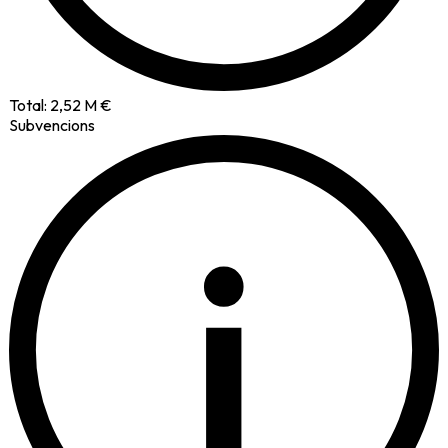
Total:
2,52 M €
Subvencions
i