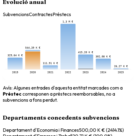
Evolució anual
Subvencions
Contractes
Préstecs
1,3 M €
544,39 K €
415,20 K €
329,64 K €
302,08 K €
111,91 K €
26,27 K €
2019
2020
2021
2022
2023
2024
2025
Avís:
Algunes entrades d'aquesta entitat marcades com a
Préstec
corresponen a préstecs reemborsables, no a
subvencions a fons perdut.
Departaments concedents subvencions
Departament d'Economia i Finances
500,00 K €
(
2414.1
%)
Departament d'Empresa i Treball
20,71 K €
(
100.0
%)