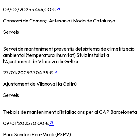
09/02/2025
5.444,00 €
↗
Consorci de Comerç, Artesania i Moda de Catalunya
Serveis
Servei de manteniment preventiu del sistema de climatització
ambiental (temperatura i humitat) Stulz instal·lat a
l’Ajuntament de Vilanova i la Geltrú.
27/01/2025
9.704,35 €
↗
Ajuntament de Vilanova i la Geltrú
Serveis
Treballs de manteniment d'intal·lacions per al CAP Barceloneta
09/01/2025
70,00 €
↗
Parc Sanitari Pere Virgili (PSPV)