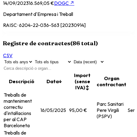
14/09/2023
16.569,05 €
DOGC
↗
Departament d'Empresa i Treball
RAISC · 6204-22-036-563 [20230914]
Registre de contractes
(
86
total)
CSV
Import
Organ
Descripció
Data
↓
(sense
contractant
IVA)
↕
Treballs de
manteniment
Parc Sanitari
correctiu
16/05/2025
95,00 €
Pere Virgili
Serv
d'intal·lacions
(PSPV)
per al CAP
Barceloneta
Treballs de