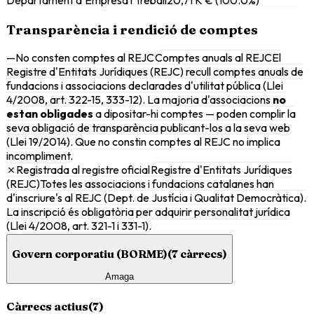
Transparència i rendició de comptes
—
No consten comptes al REJC
Comptes anuals al REJC
El
Registre d'Entitats Jurídiques (REJC) recull comptes anuals de
fundacions i associacions declarades d'utilitat pública (Llei
4/2008, art. 322-15, 333-12). La majoria d'associacions
no
estan obligades
a dipositar-hi comptes — poden complir la
seva obligació de transparència publicant-los a la seva web
(Llei 19/2014). Que no constin comptes al REJC no implica
incompliment.
✗
Registrada al registre oficial
Registre d'Entitats Jurídiques
(REJC)
Totes les associacions i fundacions catalanes han
d'inscriure's al REJC (Dept. de Justícia i Qualitat Democràtica).
La inscripció és obligatòria per adquirir personalitat jurídica
(Llei 4/2008, art. 321-1 i 331-1).
Govern corporatiu (BORME)
(
7
càrrecs)
Amaga
Càrrecs actius
(
7
)