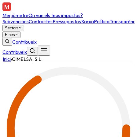
Menjòmetre
On van els teus impostos?
Subvencions
Contractes
Pressupostos
Xarxa
Política
Transparènci
Sectors
Eines
Contribueix
Contribueix
Inici
›
CIMELSA, S.L.