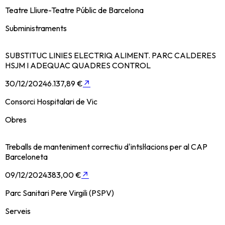
Teatre Lliure-Teatre Públic de Barcelona
Subministraments
SUBSTITUC LINIES ELECTRIQ ALIMENT. PARC CALDERES
HSJM I ADEQUAC QUADRES CONTROL
30/12/2024
6.137,89 €
↗
Consorci Hospitalari de Vic
Obres
Treballs de manteniment correctiu d'intsl·lacions per al CAP
Barceloneta
09/12/2024
383,00 €
↗
Parc Sanitari Pere Virgili (PSPV)
Serveis