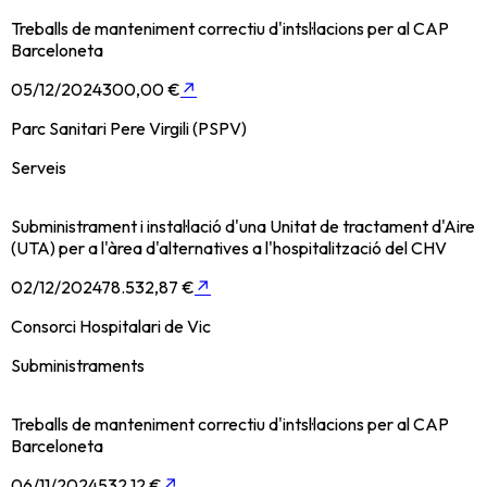
Treballs de manteniment correctiu d'intsl·lacions per al CAP
Barceloneta
05/12/2024
300,00 €
↗
Parc Sanitari Pere Virgili (PSPV)
Serveis
Subministrament i instal·lació d'una Unitat de tractament d'Aire
(UTA) per a l'àrea d'alternatives a l'hospitalització del CHV
02/12/2024
78.532,87 €
↗
Consorci Hospitalari de Vic
Subministraments
Treballs de manteniment correctiu d'intsl·lacions per al CAP
Barceloneta
06/11/2024
532,12 €
↗