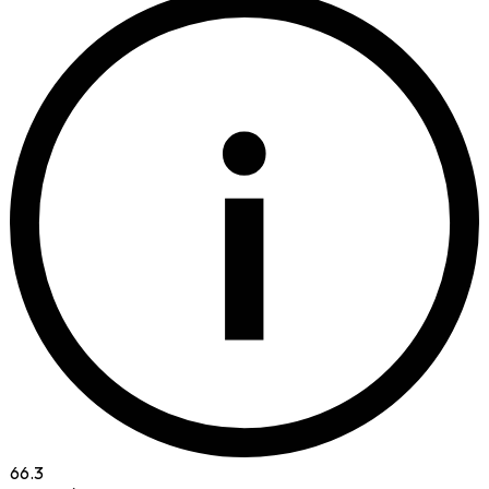
i
66.3