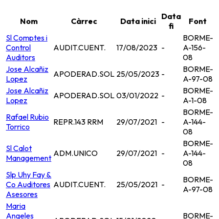
Data
Nom
Càrrec
Data inici
Font
fi
Sl Comptes i
BORME-
Control
AUDIT.CUENT.
17/08/2023
-
A-156-
Auditors
08
Jose Alcañiz
BORME-
APODERAD.SOL
25/05/2023
-
Lopez
A-97-08
Jose Alcañiz
BORME-
APODERAD.SOL
03/01/2022
-
Lopez
A-1-08
BORME-
Rafael Rubio
REPR.143 RRM
29/07/2021
-
A-144-
Torrico
08
BORME-
Sl Calot
ADM.UNICO
29/07/2021
-
A-144-
Management
08
Slp Uhy Fay &
BORME-
Co Auditores
AUDIT.CUENT.
25/05/2021
-
A-97-08
Asesores
Maria
Angeles
BORME-