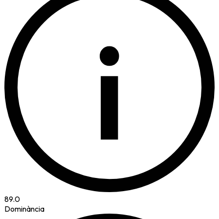
i
89.0
Dominància