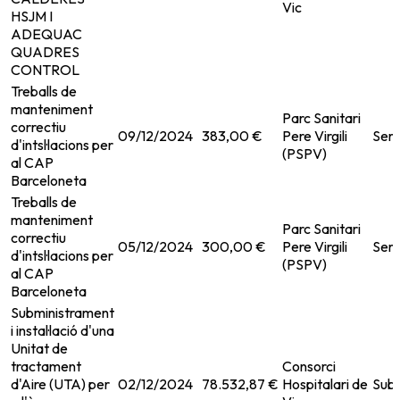
Vic
HSJM I
ADEQUAC
QUADRES
CONTROL
Treballs de
manteniment
Parc Sanitari
correctiu
09/12/2024
383,00 €
Pere Virgili
Serv
d'intsl·lacions per
(PSPV)
al CAP
Barceloneta
Treballs de
manteniment
Parc Sanitari
correctiu
05/12/2024
300,00 €
Pere Virgili
Serv
d'intsl·lacions per
(PSPV)
al CAP
Barceloneta
Subministrament
i instal·lació d'una
Unitat de
tractament
Consorci
d'Aire (UTA) per
02/12/2024
78.532,87 €
Hospitalari de
Subm