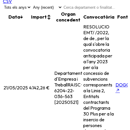
CSV
Organ
Data
↓
Import
↕
Convocatòria
Font
concedent
RESOLUCIO
EMT/ /2022,
de de , per la
qual s'obre la
convocatoria
anticipada per
a l'any 2023
per a la
Departament
concessio de
d'Empresa i
subvencions
Treball
RAISC ·
corresponents
DOGC
21/05/2025
4.142,26 €
6204-22-
a la Linia 2,
↗
036-563
Entitats
[20250521]
contractants
del Programa
30 Plus per a la
insercio de
persones