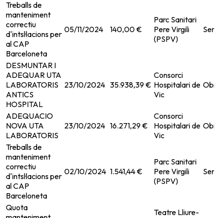
Treballs de
manteniment
Parc Sanitari
correctiu
05/11/2024
140,00 €
Pere Virgili
Serv
d'intsl·lacions per
(PSPV)
al CAP
Barceloneta
DESMUNTAR I
ADEQUAR UTA
Consorci
LABORATORIS
23/10/2024
35.938,39 €
Hospitalari de
Obr
ANTICS
Vic
HOSPITAL
ADEQUACIO
Consorci
NOVA UTA
23/10/2024
16.271,29 €
Hospitalari de
Obr
LABORATORIS
Vic
Treballs de
manteniment
Parc Sanitari
correctiu
02/10/2024
1.541,44 €
Pere Virgili
Serv
d'intsl·lacions per
(PSPV)
al CAP
Barceloneta
Quota
Teatre Lliure-
manteniment