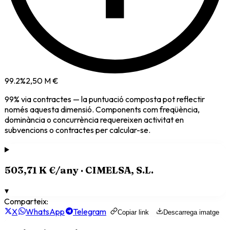
99.2
%
2,50 M €
99
% via
contractes
— la puntuació composta pot reflectir
només aquesta dimensió. Components com freqüència,
dominància o concurrència requereixen activitat en
subvencions o contractes per calcular-se.
503,71 K €
/any ·
CIMELSA, S.L.
▾
Comparteix:
X
WhatsApp
Telegram
Copiar link
Descarrega imatge