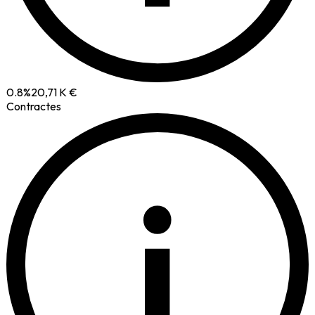
0.8
%
20,71 K €
Contractes
i