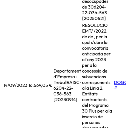
desocupades
de 30
6204-
22-036-563
[20250521]
RESOLUCIO
EMT/ /2022,
de de , per la
qual s'obre la
convocatoria
anticipada per
a l'any 2023
per a la
Departament
concessio de
d'Empresa i
subvencions
Treball
RAISC ·
corresponents
DOGC
14/09/2023
16.569,05 €
6204-22-
a la Linia 2,
↗
036-563
Entitats
[20230914]
contractants
del Programa
30 Plus per a la
insercio de
persones
desocupades