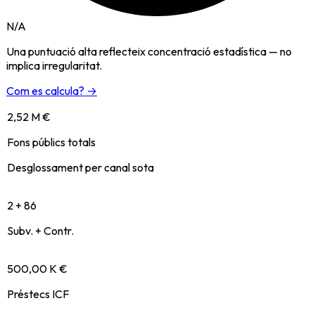
N/A
Una puntuació alta reflecteix concentració estadística — no
implica irregularitat.
Com es calcula? →
2,52 M €
Fons públics totals
Desglossament per canal sota
2 + 86
Subv. + Contr.
500,00 K €
Préstecs ICF