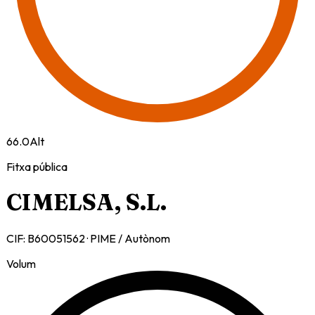
66.0
Alt
Fitxa pública
CIMELSA, S.L.
CIF:
B60051562
·
PIME / Autònom
Volum