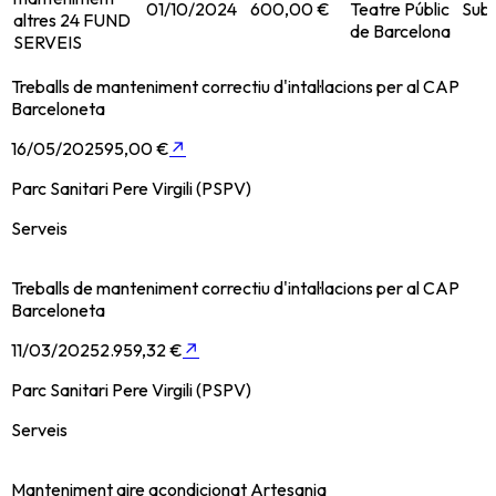
01/10/2024
600,00 €
Teatre Públic
Subm
altres 24 FUND
de Barcelona
SERVEIS
Treballs de manteniment correctiu d'intal·lacions per al CAP
Barceloneta
16/05/2025
95,00 €
↗
Parc Sanitari Pere Virgili (PSPV)
Serveis
Treballs de manteniment correctiu d'intal·lacions per al CAP
Barceloneta
11/03/2025
2.959,32 €
↗
Parc Sanitari Pere Virgili (PSPV)
Serveis
Manteniment aire acondicionat Artesania