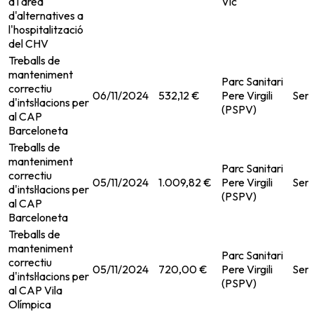
a l'àrea
Vic
d'alternatives a
l'hospitalització
del CHV
Treballs de
manteniment
Parc Sanitari
correctiu
06/11/2024
532,12 €
Pere Virgili
Serv
d'intsl·lacions per
(PSPV)
al CAP
Barceloneta
Treballs de
manteniment
Parc Sanitari
correctiu
05/11/2024
1.009,82 €
Pere Virgili
Serv
d'intsl·lacions per
(PSPV)
al CAP
Barceloneta
Treballs de
manteniment
Parc Sanitari
correctiu
05/11/2024
720,00 €
Pere Virgili
Serv
d'intsl·lacions per
(PSPV)
al CAP Vila
Olímpica