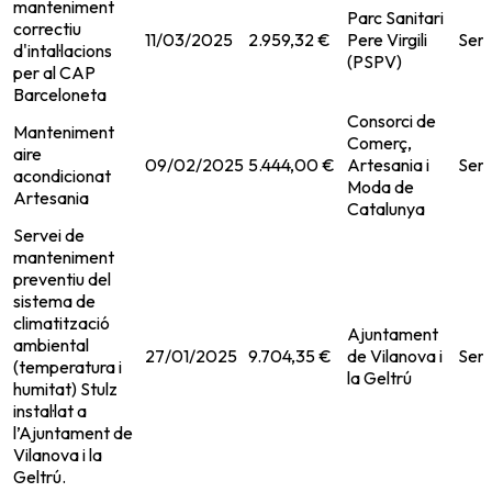
manteniment
Parc Sanitari
correctiu
11/03/2025
2.959,32 €
Pere Virgili
Serv
d'intal·lacions
(PSPV)
per al CAP
Barceloneta
Consorci de
Manteniment
Comerç,
aire
09/02/2025
5.444,00 €
Artesania i
Serv
acondicionat
Moda de
Artesania
Catalunya
Servei de
manteniment
preventiu del
sistema de
climatització
Ajuntament
ambiental
27/01/2025
9.704,35 €
de Vilanova i
Serv
(temperatura i
la Geltrú
humitat) Stulz
instal·lat a
l’Ajuntament de
Vilanova i la
Geltrú.