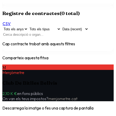
Registre de contractes
(
0
total)
CSV
Cap contracte trobat amb aquests filtres
Comparteix aquesta fitxa
M
Menjòmetre
Club De Bitlles Bellvis
2,10 K €
en fons públics
On van els teus impostos?
menjometre.cat
Descarrega la imatge o fes una captura de pantalla