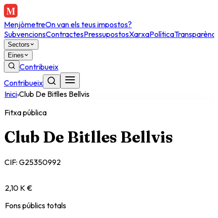
Menjòmetre
On van els teus impostos?
Subvencions
Contractes
Pressupostos
Xarxa
Política
Transparènci
Sectors
Eines
Contribueix
Contribueix
Inici
›
Club De Bitlles Bellvis
Fitxa pública
Club De Bitlles Bellvis
CIF:
G25350992
2,10 K €
Fons públics totals