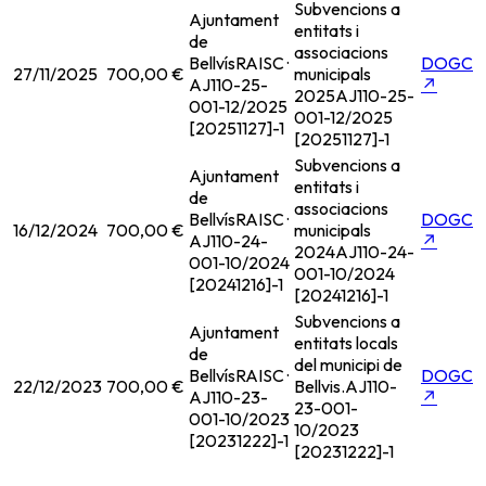
Subvencions a
Ajuntament
entitats i
de
associacions
Bellvís
RAISC ·
DOGC
27/11/2025
700,00 €
municipals
AJ110-25-
↗
2025
AJ110-25-
001-12/2025
001-12/2025
[20251127]-1
[20251127]-1
Subvencions a
Ajuntament
entitats i
de
associacions
Bellvís
RAISC ·
DOGC
16/12/2024
700,00 €
municipals
AJ110-24-
↗
2024
AJ110-24-
001-10/2024
001-10/2024
[20241216]-1
[20241216]-1
Subvencions a
Ajuntament
entitats locals
de
del municipi de
Bellvís
RAISC ·
DOGC
22/12/2023
700,00 €
Bellvis.
AJ110-
AJ110-23-
↗
23-001-
001-10/2023
10/2023
[20231222]-1
[20231222]-1