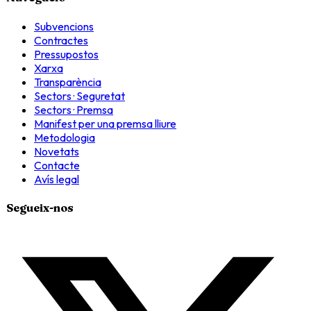
Subvencions
Contractes
Pressupostos
Xarxa
Transparència
Sectors · Seguretat
Sectors · Premsa
Manifest per una premsa lliure
Metodologia
Novetats
Contacte
Avís legal
Segueix-nos