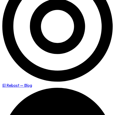
El Rebost — Blog