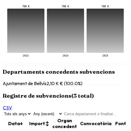
700 €
700 €
700 €
2023
2024
2025
Departaments concedents subvencions
Ajuntament de Bellvís
2,10 K €
(
100.0
%)
Registre de subvencions
(
3
total)
CSV
Organ
Data
↓
Import
↕
Convocatòria
Font
concedent