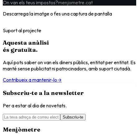
On van els teus impostos?
menjometre.cat
Descarrega la imatge o fes una captura de pantalla
Suport al projecte
Aquesta anàlisi
és
gratuïta
.
Aquí pots saber on van els diners públics, entitat per entitat. Es
manté sense publicitat ni patrocinadors, amb suport ciutadà.
Contribueix a mantenir-lo
→
Subscriu-te a la newsletter
Per a estar al dia de novetats.
Subscriu-te
Menjòmetre