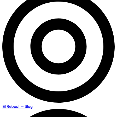
El Rebost — Blog