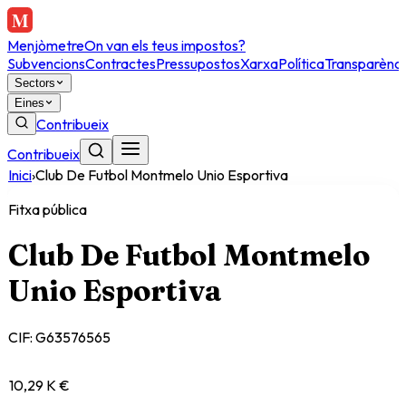
Menjòmetre
On van els teus impostos?
Subvencions
Contractes
Pressupostos
Xarxa
Política
Transparènci
Sectors
Eines
Contribueix
Contribueix
Inici
›
Club De Futbol Montmelo Unio Esportiva
Fitxa pública
Club De Futbol Montmelo
Unio Esportiva
CIF:
G63576565
10,29 K €