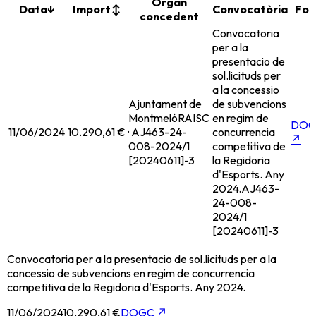
Organ
Data
↓
Import
↕
Convocatòria
Fon
concedent
Convocatoria
per a la
presentacio de
sol.licituds per
a la concessio
Ajuntament de
de subvencions
Montmeló
RAISC
en regim de
DOG
11/06/2024
10.290,61 €
· AJ463-24-
concurrencia
↗
008-2024/1
competitiva de
[20240611]-3
la Regidoria
d'Esports. Any
2024.
AJ463-
24-008-
2024/1
[20240611]-3
Convocatoria per a la presentacio de sol.licituds per a la
concessio de subvencions en regim de concurrencia
competitiva de la Regidoria d'Esports. Any 2024.
11/06/2024
10.290,61 €
DOGC
↗