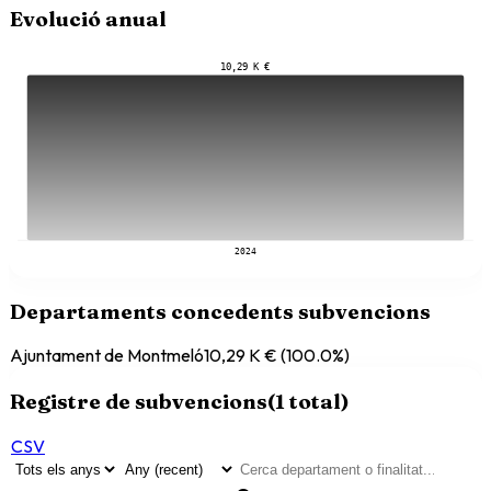
Evolució anual
10,29 K €
2024
Departaments concedents subvencions
Ajuntament de Montmeló
10,29 K €
(
100.0
%)
Registre de subvencions
(
1
total)
CSV