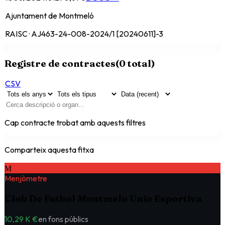
Ajuntament de Montmeló
RAISC · AJ463-24-008-2024/1 [20240611]-3
Registre de contractes
(
0
total)
CSV
Cap contracte trobat amb aquests filtres
Comparteix aquesta fitxa
M
Menjòmetre
Club De Futbol Montmelo Unio Esportiva
10,29 K €
en fons públics