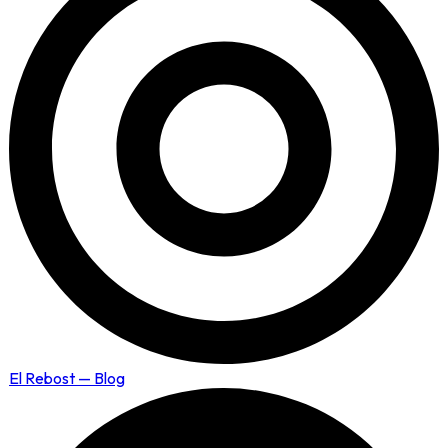
El Rebost — Blog