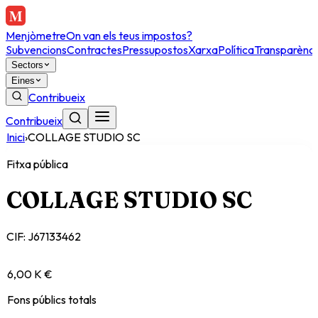
Menjòmetre
On van els teus impostos?
Subvencions
Contractes
Pressupostos
Xarxa
Política
Transparènci
Sectors
Eines
Contribueix
Contribueix
Inici
›
COLLAGE STUDIO SC
Fitxa pública
COLLAGE STUDIO SC
CIF:
J67133462
6,00 K €
Fons públics totals