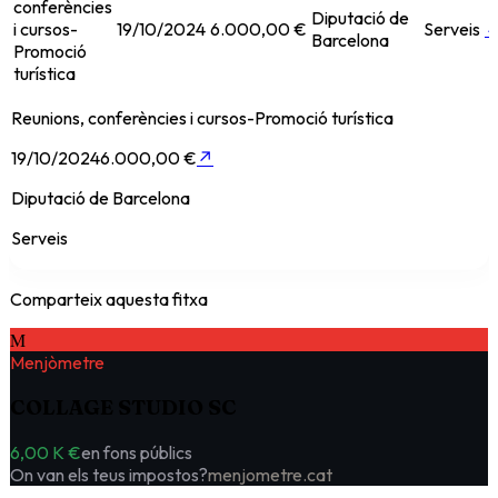
conferències
Diputació de
i cursos-
19/10/2024
6.000,00 €
Serveis
Barcelona
Promoció
turística
Reunions, conferències i cursos-Promoció turística
19/10/2024
6.000,00 €
↗
Diputació de Barcelona
Serveis
Comparteix aquesta fitxa
M
Menjòmetre
COLLAGE STUDIO SC
6,00 K €
en fons públics
On van els teus impostos?
menjometre.cat