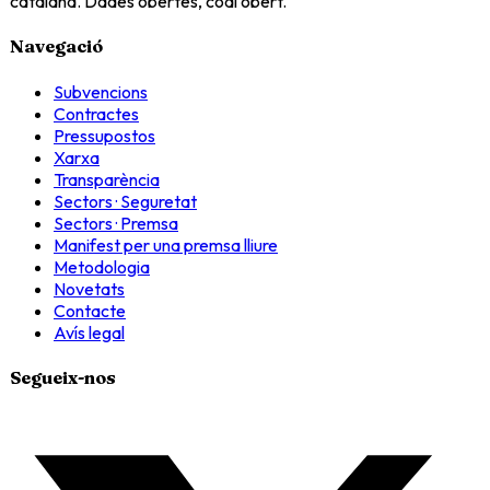
catalana. Dades obertes, codi obert.
Navegació
Subvencions
Contractes
Pressupostos
Xarxa
Transparència
Sectors · Seguretat
Sectors · Premsa
Manifest per una premsa lliure
Metodologia
Novetats
Contacte
Avís legal
Segueix-nos