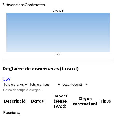
Subvencions
Contractes
6,00 K €
2024
Registre de contractes
(
1
total)
CSV
Import
Organ
Descripció
Data
↓
(sense
Tipus
contractant
IVA)
↕
Reunions,