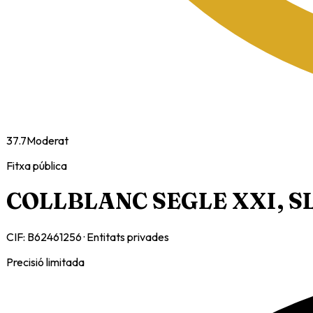
37.7
Moderat
Fitxa pública
COLLBLANC SEGLE XXI, S
CIF:
B62461256
·
Entitats privades
Precisió limitada