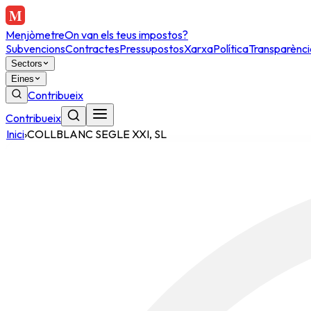
Menjòmetre
On van els teus impostos?
Subvencions
Contractes
Pressupostos
Xarxa
Política
Transparènci
Sectors
Eines
Contribueix
Contribueix
Inici
›
COLLBLANC SEGLE XXI, SL