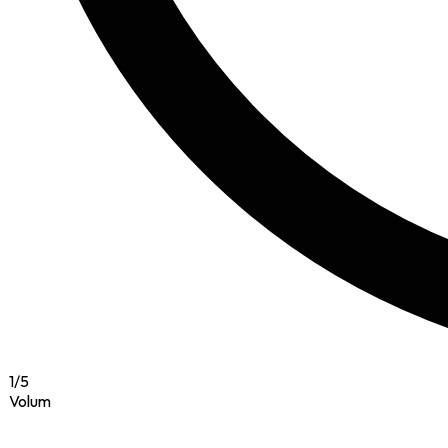
1
/
5
Volum