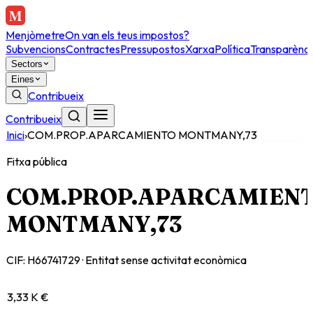
Menjòmetre
On van els teus impostos?
Subvencions
Contractes
Pressupostos
Xarxa
Política
Transparènci
Sectors
Eines
Contribueix
Contribueix
Inici
›
COM.PROP.APARCAMIENTO MONTMANY,73
Fitxa pública
COM.PROP.APARCAMIEN
MONTMANY,73
CIF:
H66741729
·
Entitat sense activitat econòmica
3,33 K €