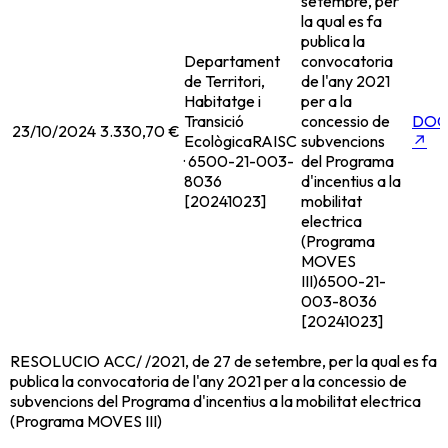
setembre, per
la qual es fa
publica la
Departament
convocatoria
de Territori,
de l'any 2021
Habitatge i
per a la
Transició
concessio de
DOG
23/10/2024
3.330,70 €
Ecològica
RAISC
subvencions
↗
· 6500-21-003-
del Programa
8036
d'incentius a la
[20241023]
mobilitat
electrica
(Programa
MOVES
III)
6500-21-
003-8036
[20241023]
RESOLUCIO ACC/ /2021, de 27 de setembre, per la qual es fa
publica la convocatoria de l'any 2021 per a la concessio de
subvencions del Programa d'incentius a la mobilitat electrica
(Programa MOVES III)