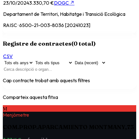
23/10/2024
3.330,70 €
DOGC
↗
Departament de Territori, Habitatge i Transició Ecològica
RAISC · 6500-21-003-8036 [20241023]
Registre de contractes
(
0
total)
CSV
Cap contracte trobat amb aquests filtres
Comparteix aquesta fitxa
M
Menjòmetre
COM.PROP.APARCAMIENTO MONTMANY,73