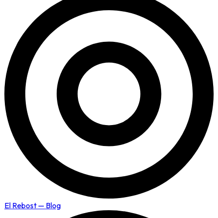
El Rebost — Blog