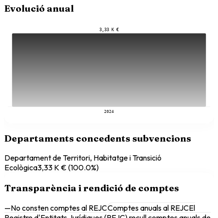
Evolució anual
3,33 K €
2024
Departaments concedents subvencions
Departament de Territori, Habitatge i Transició
Ecològica
3,33 K €
(
100.0
%)
Transparència i rendició de comptes
—
No consten comptes al REJC
Comptes anuals al REJC
El
Registre d'Entitats Jurídiques (REJC) recull comptes anuals de