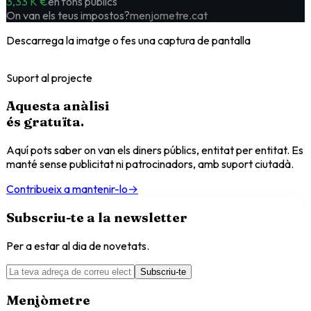
3,33 K €
en fons públics
On van els teus impostos?
menjometre.cat
Descarrega la imatge o fes una captura de pantalla
Suport al projecte
Aquesta anàlisi
és
gratuïta
.
Aquí pots saber on van els diners públics, entitat per entitat. Es
manté sense publicitat ni patrocinadors, amb suport ciutadà.
Contribueix a mantenir-lo
→
Subscriu-te a la newsletter
Per a estar al dia de novetats.
Subscriu-te
Menjòmetre