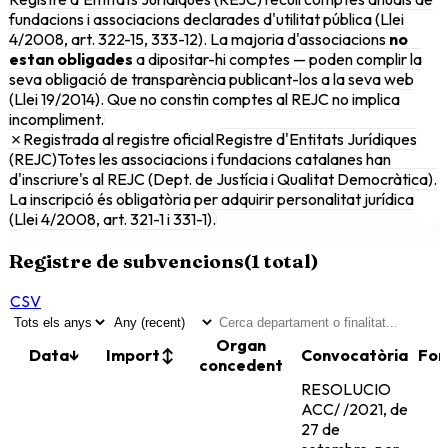
fundacions i associacions declarades d'utilitat pública (Llei
4/2008, art. 322-15, 333-12). La majoria d'associacions
no
estan obligades
a dipositar-hi comptes — poden complir la
seva obligació de transparència publicant-los a la seva web
(Llei 19/2014). Que no constin comptes al REJC no implica
incompliment.
✗
Registrada al registre oficial
Registre d'Entitats Jurídiques
(REJC)
Totes les associacions i fundacions catalanes han
d'inscriure's al REJC (Dept. de Justícia i Qualitat Democràtica).
La inscripció és obligatòria per adquirir personalitat jurídica
(Llei 4/2008, art. 321-1 i 331-1).
Registre de subvencions
(
1
total)
CSV
Organ
Data
↓
Import
↕
Convocatòria
Fon
concedent
RESOLUCIO
ACC/ /2021, de
27 de