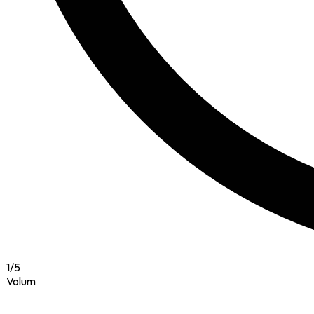
1
/
5
Volum