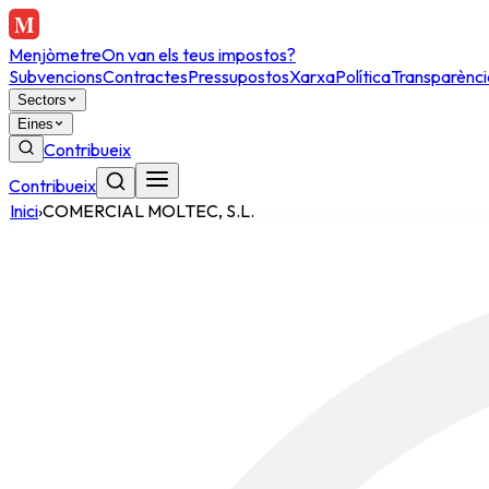
Menjòmetre
On van els teus impostos?
Subvencions
Contractes
Pressupostos
Xarxa
Política
Transparènci
Sectors
Eines
Contribueix
Contribueix
Inici
›
COMERCIAL MOLTEC, S.L.