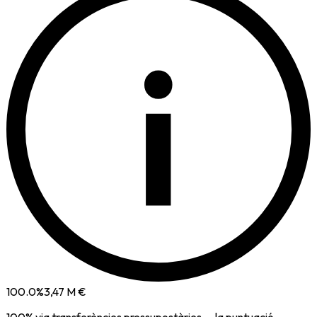
i
100.0
%
3,47 M €
100
% via
transferències pressupostàries
— la puntuació