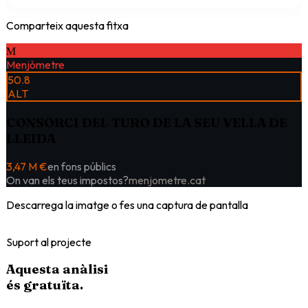
Comparteix aquesta fitxa
M
Menjòmetre
50.8
ALT
CONSORCI DEL TURO DE LA SEU VELLA DE
LLEIDA
3,47 M €
en fons públics
On van els teus impostos?
menjometre.cat
Descarrega la imatge o fes una captura de pantalla
Suport al projecte
Aquesta anàlisi
és
gratuïta
.