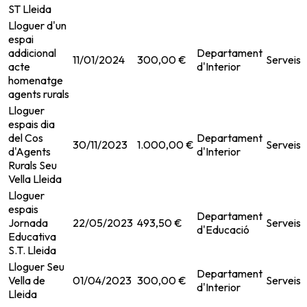
ST Lleida
Lloguer d'un
espai
addicional
Departament
11/01/2024
300,00 €
Serveis
acte
d'Interior
homenatge
agents rurals
Lloguer
espais dia
del Cos
Departament
30/11/2023
1.000,00 €
Serveis
d'Agents
d'Interior
Rurals Seu
Vella Lleida
Lloguer
espais
Departament
Jornada
22/05/2023
493,50 €
Serveis
d'Educació
Educativa
S.T. Lleida
Lloguer Seu
Departament
Vella de
01/04/2023
300,00 €
Serveis
d'Interior
Lleida