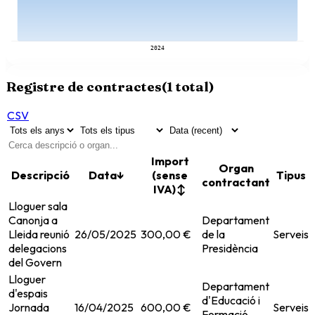
2024
Registre de contractes
(
1
total)
CSV
Import
Organ
Descripció
Data
↓
(sense
Tipus
contractant
IVA)
↕
Lloguer sala
Canonja a
Departament
Lleida reunió
26/05/2025
300,00 €
de la
Serveis
delegacions
Presidència
del Govern
Lloguer
Departament
d'espais
d'Educació i
Jornada
16/04/2025
600,00 €
Serveis
Formació