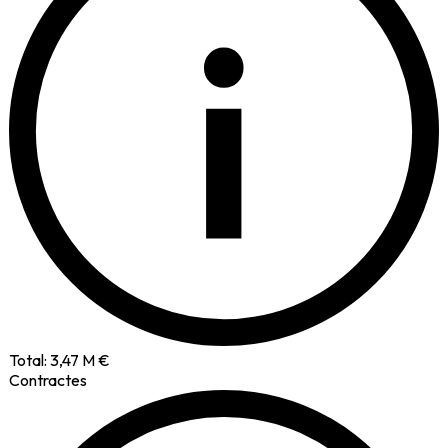
i
Total:
3,47 M €
Contractes