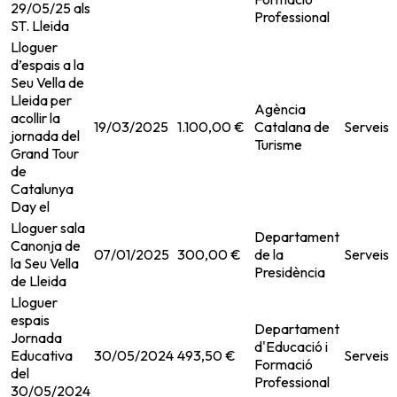
29/05/25 als
Professional
ST. Lleida
Lloguer
d’espais a la
Seu Vella de
Lleida per
Agència
acollir la
19/03/2025
1.100,00 €
Catalana de
Serveis
jornada del
Turisme
Grand Tour
de
Catalunya
Day el
Lloguer sala
Departament
Canonja de
07/01/2025
300,00 €
de la
Serveis
la Seu Vella
Presidència
de Lleida
Lloguer
espais
Departament
Jornada
d'Educació i
Educativa
30/05/2024
493,50 €
Serveis
Formació
del
Professional
30/05/2024