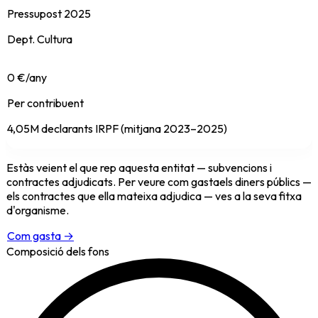
Pressupost 2025
Dept. Cultura
0 €/any
Per contribuent
4,05M declarants IRPF (mitjana 2023–2025)
Estàs veient el que
rep
aquesta entitat
— subvencions i
contractes adjudicats. Per veure com
gasta
els diners públics —
els contractes que ella mateixa adjudica — ves a la seva fitxa
d'organisme.
Com gasta →
Composició dels fons