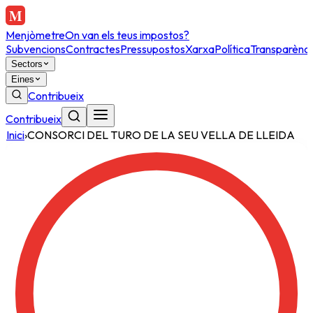
Menjòmetre
On van els teus impostos?
Subvencions
Contractes
Pressupostos
Xarxa
Política
Transparènci
Sectors
Eines
Contribueix
Contribueix
Inici
›
CONSORCI DEL TURO DE LA SEU VELLA DE LLEIDA