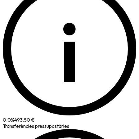
i
0.0
%
493.50 €
Transferències pressupostàries