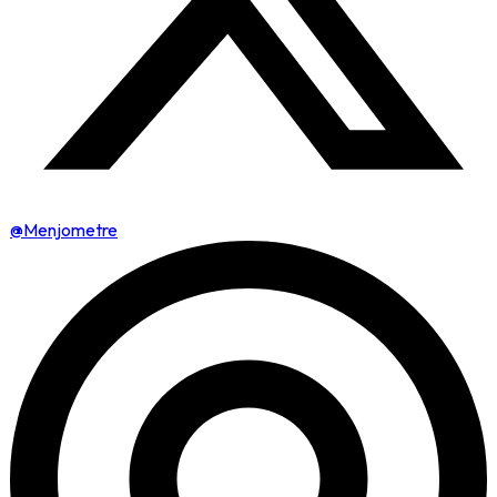
@Menjometre