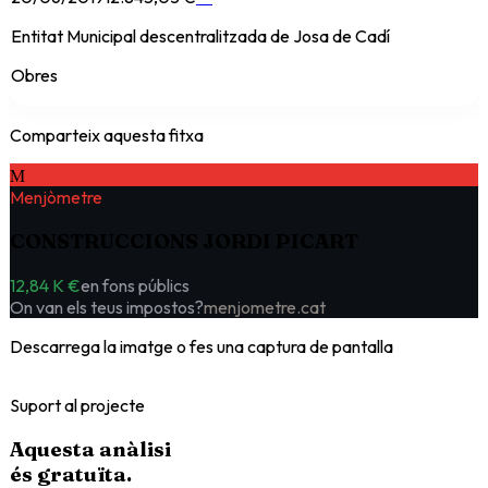
Entitat Municipal descentralitzada de Josa de Cadí
Obres
Comparteix aquesta fitxa
M
Menjòmetre
CONSTRUCCIONS JORDI PICART
12,84 K €
en fons públics
On van els teus impostos?
menjometre.cat
Descarrega la imatge o fes una captura de pantalla
Suport al projecte
Aquesta anàlisi
és
gratuïta
.