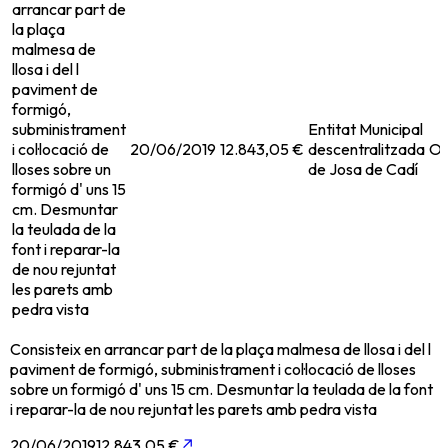
arrancar part de
la plaça
malmesa de
llosa i del l
paviment de
formigó,
subministrament
Entitat Municipal
i col·locació de
20/06/2019
12.843,05 €
descentralitzada
Ob
lloses sobre un
de Josa de Cadí
formigó d' uns 15
cm. Desmuntar
la teulada de la
font i reparar-la
de nou rejuntat
les parets amb
pedra vista
Consisteix en arrancar part de la plaça malmesa de llosa i del l
paviment de formigó, subministrament i col·locació de lloses
sobre un formigó d' uns 15 cm. Desmuntar la teulada de la font
i reparar-la de nou rejuntat les parets amb pedra vista
20/06/2019
12.843,05 €
↗