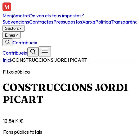
Menjòmetre
On van els teus impostos?
Subvencions
Contractes
Pressupostos
Xarxa
Política
Transparènci
Sectors
Eines
Contribueix
Contribueix
Inici
›
CONSTRUCCIONS JORDI PICART
Fitxa pública
CONSTRUCCIONS JORDI
PICART
12,84 K €
Fons públics totals