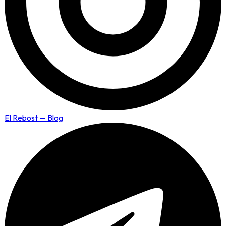
El Rebost — Blog