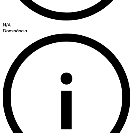
N/A
Dominància
i