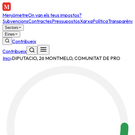
Menjòmetre
On van els teus impostos?
Subvencions
Contractes
Pressupostos
Xarxa
Política
Transparènci
Sectors
Eines
Contribueix
Contribueix
Inici
›
DIPUTACIO, 26 MONTMELO, COMUNITAT DE PRO