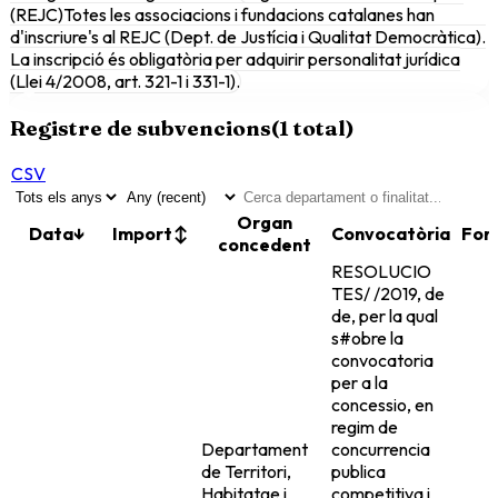
(REJC)
Totes les associacions i fundacions catalanes han
d'inscriure's al REJC (Dept. de Justícia i Qualitat Democràtica).
La inscripció és obligatòria per adquirir personalitat jurídica
(Llei 4/2008, art. 321-1 i 331-1).
Registre de subvencions
(
1
total)
CSV
Organ
Data
↓
Import
↕
Convocatòria
Fon
concedent
RESOLUCIO
TES/ /2019, de
de, per la qual
s#obre la
convocatoria
per a la
concessio, en
regim de
Departament
concurrencia
de Territori,
publica
Habitatge i
competitiva i