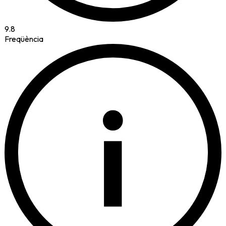
9.8
Freqüència
i