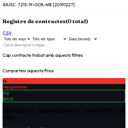
RAISC · 7215-19-008-418 [20191227]
Registre de contractes
(
0
total)
CSV
Cap contracte trobat amb aquests filtres
Comparteix aquesta fitxa
M
Menjòmetre
9.8
BAIX
DIPUTACIO, 26 MONTMELO, COMUNITAT DE
PRO