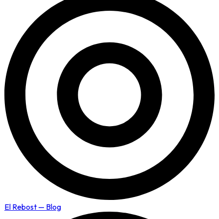
El Rebost — Blog