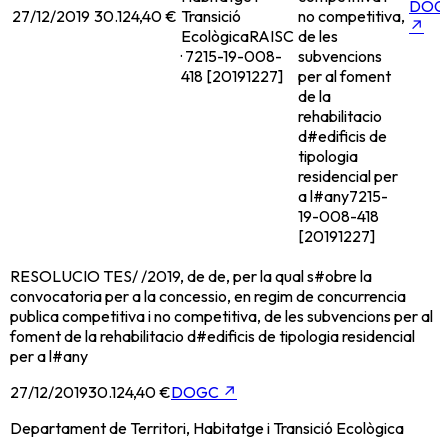
DOG
27/12/2019
30.124,40 €
Transició
no competitiva,
↗
Ecològica
RAISC
de les
· 7215-19-008-
subvencions
418 [20191227]
per al foment
de la
rehabilitacio
d#edificis de
tipologia
residencial per
a l#any
7215-
19-008-418
[20191227]
RESOLUCIO TES/ /2019, de de, per la qual s#obre la
convocatoria per a la concessio, en regim de concurrencia
publica competitiva i no competitiva, de les subvencions per al
foment de la rehabilitacio d#edificis de tipologia residencial
per a l#any
27/12/2019
30.124,40 €
DOGC
↗
Departament de Territori, Habitatge i Transició Ecològica