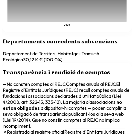
2019
Departaments concedents subvencions
Departament de Territori, Habitatge i Transició
Ecològica
30,12 K €
(
100.0
%)
Transparència i rendició de comptes
—
No consten comptes al REJC
Comptes anuals al REJC
El
Registre d'Entitats Jurídiques (REJC) recull comptes anuals de
fundacions i associacions declarades d'utilitat pública (Llei
4/2008, art. 322-15, 333-12). La majoria d'associacions
no
estan obligades
a dipositar-hi comptes — poden complir la
seva obligació de transparència publicant-los a la seva web
(Llei 19/2014). Que no constin comptes al REJC no implica
incompliment.
✗
Registrada al registre oficial
Registre d'Entitats Jurídiques