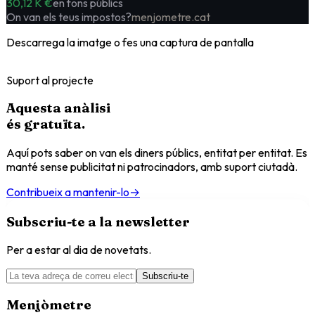
30,12 K €
en fons públics
On van els teus impostos?
menjometre.cat
Descarrega la imatge o fes una captura de pantalla
Suport al projecte
Aquesta anàlisi
és
gratuïta
.
Aquí pots saber on van els diners públics, entitat per entitat. Es
manté sense publicitat ni patrocinadors, amb suport ciutadà.
Contribueix a mantenir-lo
→
Subscriu-te a la newsletter
Per a estar al dia de novetats.
Subscriu-te
Menjòmetre