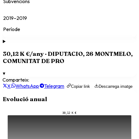
Subvencions
2019–2019
Període
30,12 K €
/any ·
DIPUTACIO, 26 MONTMELO,
COMUNITAT DE PRO
▾
Comparteix:
X
WhatsApp
Telegram
Copiar link
Descarrega imatge
Evolució anual
30,12 K €