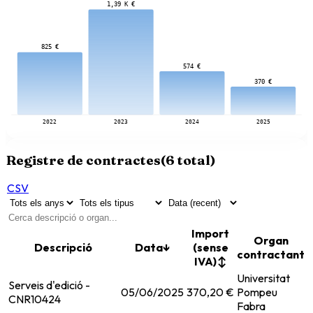
1,39 K €
825 €
574 €
370 €
2022
2023
2024
2025
Registre de contractes
(
6
total)
CSV
Import
Organ
Descripció
Data
↓
(sense
contractant
IVA)
↕
Universitat
Serveis d'edició -
05/06/2025
370,20 €
Pompeu
S
CNR10424
Fabra