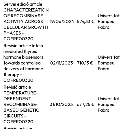
Servei edició article
CHARACTERIZATION
OF RECOMBINASE
Universitat
ACTIVITY ACROSS
19/06/2024
574,33 €
Pompeu
S
CELLULAR GROWTH
Fabra
PHASES -
COFRE00320
Revisió article Intein-
mediated thyroid
hormone biosensors:
Universitat
towards controlled
02/11/2023
710,13 €
Pompeu
S
delivery of hormone
Fabra
therapy -
COFRE00320
Revisió article
TEMPERATURE-
DEPENDENT
Universitat
RECOMBINASE-
31/10/2023
677,25 €
Pompeu
S
BASED GENETIC
Fabra
CIRCUITS -
COFRE00320
Revisió article: