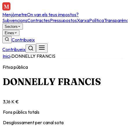
Menjòmetre
On van els teus impostos?
Subvencions
Contractes
Pressupostos
Xarxa
Política
Transparènci
Sectors
Eines
Contribueix
Contribueix
Inici
›
DONNELLY FRANCIS
Fitxa pública
DONNELLY FRANCIS
3,16 K €
Fons públics totals
Desglossament per canal sota