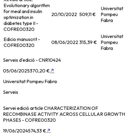
Evolutionary algorithm
Universitat
for meal and insulin
20/10/2022
509,11 €
Pompeu
S
optimization in
Fabra
diabetes type II -
COFRE00320
Universitat
Edicio manuscrit -
08/06/2022
315,39 €
Pompeu
S
COFRE00320
Fabra
Serveis d'edició - CNR10424
05/06/2025
370,20 €
↗
Universitat Pompeu Fabra
Serveis
Servei edició article CHARACTERIZATION OF
RECOMBINASE ACTIVITY ACROSS CELLULAR GROWTH
PHASES - COFRE00320
19/06/2024
574,33 €
↗