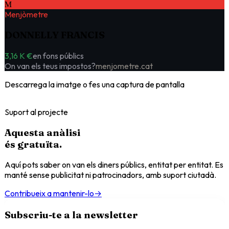
M
Menjòmetre
DONNELLY FRANCIS
3,16 K €
en fons públics
On van els teus impostos?
menjometre.cat
Descarrega la imatge o fes una captura de pantalla
Suport al projecte
Aquesta anàlisi
és
gratuïta
.
Aquí pots saber on van els diners públics, entitat per entitat. Es
manté sense publicitat ni patrocinadors, amb suport ciutadà.
Contribueix a mantenir-lo
→
Subscriu-te a la newsletter