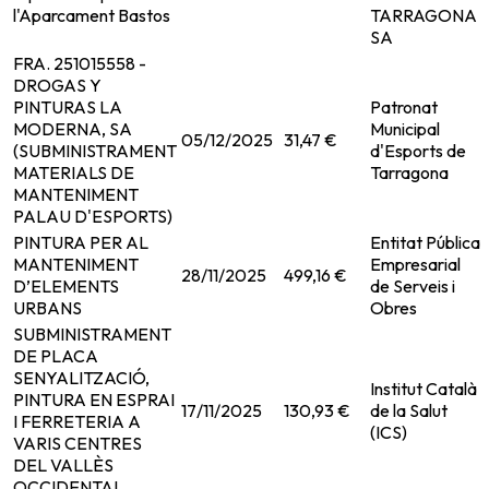
l'Aparcament Bastos
TARRAGONA
SA
FRA. 251015558 -
DROGAS Y
PINTURAS LA
Patronat
MODERNA, SA
Municipal
05/12/2025
31,47 €
(SUBMINISTRAMENT
d'Esports de
MATERIALS DE
Tarragona
MANTENIMENT
PALAU D'ESPORTS)
PINTURA PER AL
Entitat Pública
MANTENIMENT
Empresarial
28/11/2025
499,16 €
D’ELEMENTS
de Serveis i
URBANS
Obres
SUBMINISTRAMENT
DE PLACA
SENYALITZACIÓ,
Institut Català
PINTURA EN ESPRAI
17/11/2025
130,93 €
de la Salut
I FERRETERIA A
(ICS)
VARIS CENTRES
DEL VALLÈS
OCCIDENTAL