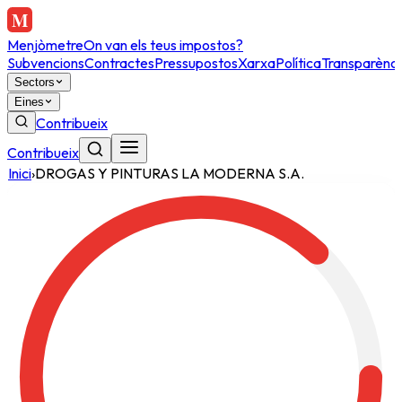
Menjòmetre
On van els teus impostos?
Subvencions
Contractes
Pressupostos
Xarxa
Política
Transparènci
Sectors
Eines
Contribueix
Contribueix
Inici
›
DROGAS Y PINTURAS LA MODERNA S.A.