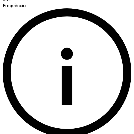
Freqüència
i