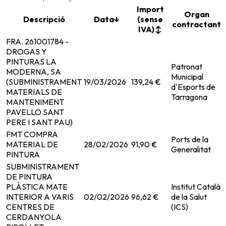
Import
Organ
Descripció
Data
↓
(sense
contractant
IVA)
↕
FRA. 261001784 -
DROGAS Y
PINTURAS LA
Patronat
MODERNA, SA
Municipal
(SUBMINISTRAMENT
19/03/2026
139,24 €
d'Esports de
MATERIALS DE
Tarragona
MANTENIMENT
PAVELLO SANT
PERE I SANT PAU)
FMT COMPRA
Ports de la
MATERIAL DE
28/02/2026
91,90 €
Generalitat
PINTURA
SUBMINISTRAMENT
DE PINTURA
PLÀSTICA MATE
Institut Català
INTERIOR A VARIS
02/02/2026
96,62 €
de la Salut
CENTRES DE
(ICS)
CERDANYOLA