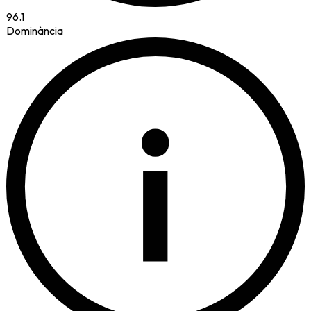
96.1
Dominància
i