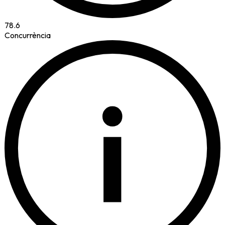
78.6
Concurrència
i