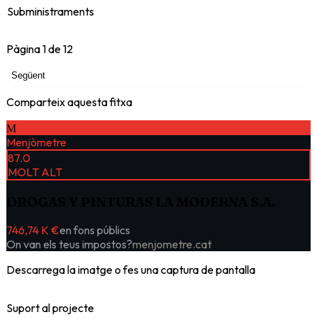
Subministraments
Pàgina
1
de
12
Següent
Comparteix aquesta fitxa
M
Menjòmetre
87.0
MOLT ALT
DROGAS Y PINTURAS LA MODERNA S.A.
746,74 K €
en fons públics
On van els teus impostos?
menjometre.cat
Descarrega la imatge o fes una captura de pantalla
Suport al projecte