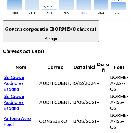
49,76 K €
9,44 K €
2018
2019
2021
2022
2023
2024
2025
Govern corporatiu (BORME)
(
8
càrrecs)
Amaga
Càrrecs actius
(
8
)
Data
Nom
Càrrec
Data inici
Font
fi
Slp Crowe
BORME-
Auditores
AUDIT.CUENT.
10/12/2024
-
A-237-
España
08
Slp Crowe
BORME-
Auditores
AUDIT.CUENT.
13/08/2021
-
A-155-
España
08
BORME-
Antonia Auro
CONSEJERO
13/08/2021
-
A-155-
Pujol
08