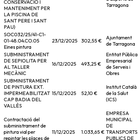
CONSERVACIO I
Tarragona
MANTENIMENT PER
LA PISCINA DE
SANT PERE I SANT
PAU)
SOC032/25/41-C1-
Ajuntament
01-48.04.CO.05
23/12/2025
302,55 €
de Tarragona
Eines pintura
SUBMINISTRAMENT
Entitat Pública
DE SEPIOLITA PER
Empresarial
16/12/2025
493,25 €
AL TALLER
de Serveis i
MECÀNIC
Obres
SUBMINISTRAMENT
DE PINTURA EXT.
Institut Català
IMPERMEABILITZAT
15/12/2025
52,10 €
de la Salut
CAP BADIA DEL
(ICS)
VALLÈS
EMPRESA
Contractació del
MUNICIPAL
subministrament de
DE
pintura vial per
11/12/2025
1.033,65 €
TRANSPORTS
repintar les places de
PUBLICS DE