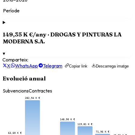
Període
149,35 K €
/any ·
DROGAS Y PINTURAS LA
MODERNA S.A.
▾
Comparteix:
X
WhatsApp
Telegram
Copiar link
Descarrega imatge
Evolució anual
Subvencions
Contractes
282,94 K €
148,90 K €
119,81 K €
71,96 K €
63,60 K €