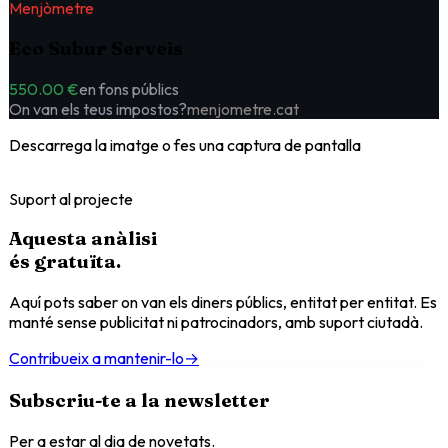
Menjòmetre
Eco Subur Serveis
550.00 €
en fons públics
On van els teus impostos?
menjometre.cat
Descarrega la imatge o fes una captura de pantalla
Suport al projecte
Aquesta anàlisi
és
gratuïta
.
Aquí pots saber on van els diners públics, entitat per entitat. Es
manté sense publicitat ni patrocinadors, amb suport ciutadà.
Contribueix a mantenir-lo
→
Subscriu-te a la newsletter
Per a estar al dia de novetats.