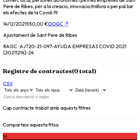
Pere de Ribes, per a la creacio, innovacio/millora o per pal.liar
els efectes de la Covid-19
14/12/2021
550,00 €
DOGC
↗
Ajuntament de Sant Pere de Ribes
RAISC · AJ720-21-097-AYUDA EMPRESAS COVID 2021
[20211214]-24
Registre de contractes
(
0
total)
CSV
Cap contracte trobat amb aquests filtres
Comparteix aquesta fitxa
M