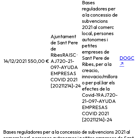
Bases
reguladores per
a la concessio de
subvencions
2021 al comerc
local, persones
Ajuntament
autonomes i
de Sant Pere
petites
de
empreses de
Ribes
RAISC ·
Sant Pere de
DOGC
14/12/2021
550,00 €
AJ720-21-
Ribes, per a la
↗
097-AYUDA
creacio,
EMPRESAS
innovacio/millora
COVID 2021
o per pal.liar els
[20211214]-24
efectes de la
Covid-19
AJ720-
21-097-AYUDA
EMPRESAS
COVID 2021
[20211214]-24
Bases reguladores per a la concessio de subvencions 2021 al
comerc local, persones autonomes i petites empreses de Sant