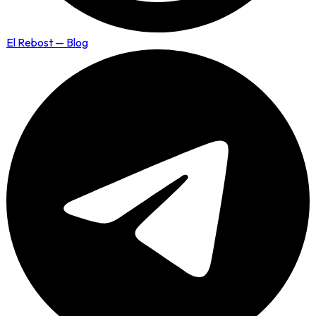
El Rebost — Blog