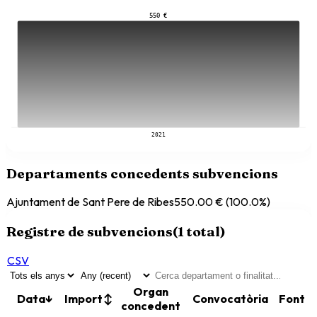
550 €
2021
Departaments concedents subvencions
Ajuntament de Sant Pere de Ribes
550.00 €
(
100.0
%)
Registre de subvencions
(
1
total)
CSV
Organ
Data
↓
Import
↕
Convocatòria
Font
concedent