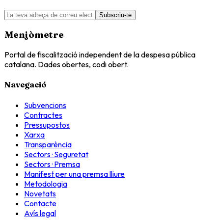
Subscriu-te
Menjòmetre
Portal de fiscalització independent de la despesa pública
catalana. Dades obertes, codi obert.
Navegació
Subvencions
Contractes
Pressupostos
Xarxa
Transparència
Sectors · Seguretat
Sectors · Premsa
Manifest per una premsa lliure
Metodologia
Novetats
Contacte
Avís legal