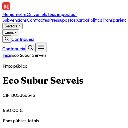
Menjòmetre
On van els teus impostos?
Subvencions
Contractes
Pressupostos
Xarxa
Política
Transparènci
Sectors
Eines
Contribueix
Contribueix
Inici
›
Eco Subur Serveis
Fitxa pública
Eco Subur Serveis
CIF:
B05386545
550.00 €
Fons públics totals