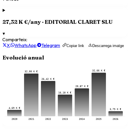
27,32 K €
/any ·
EDITORIAL CLARET SLU
▾
Comparteix:
X
WhatsApp
Telegram
Copiar link
Descarrega imatge
Evolució anual
32,66 K €
32,00 K €
26,42 K €
20,87 K €
16,18 K €
4,69 K €
3,75 K €
2020
2021
2022
2023
2024
2025
2026