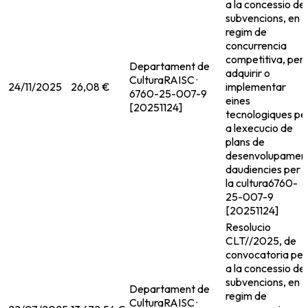
a la concessio de
subvencions, en
regim de
concurrencia
competitiva, per
Departament de
adquirir o
Cultura
RAISC ·
24/11/2025
26,08 €
implementar
6760-25-007-9
eines
[20251124]
tecnologiques pe
a lexecucio de
plans de
desenvolupamen
daudiencies per 
la cultura
6760-
25-007-9
[20251124]
Resolucio
CLT//2025, de
convocatoria per
a la concessio de
subvencions, en
Departament de
regim de
Cultura
RAISC ·