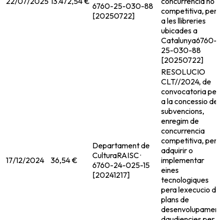
22/07/2025
13.472,54 €
concurrencia no
6760-25-030-88
competitiva, per
[20250722]
a les llibreries
ubicades a
Catalunya
6760-
25-030-88
[20250722]
RESOLUCIO
CLT//2024, de
convocatoria per
a la concessio de
subvencions,
enregim de
concurrencia
competitiva, per
Departament de
adquirir o
Cultura
RAISC ·
17/12/2024
36,54 €
implementar
6760-24-025-15
eines
[20241217]
tecnologiques
pera lexecucio d
plans de
desenvolupamen
daudiencies per 