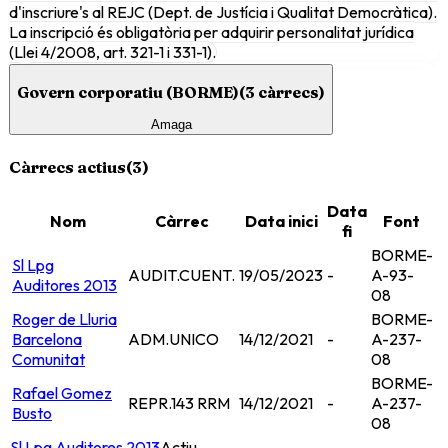
d'inscriure's al REJC (Dept. de Justícia i Qualitat Democràtica).
La inscripció és obligatòria per adquirir personalitat jurídica
(Llei 4/2008, art. 321-1 i 331-1).
Govern corporatiu (BORME)
(
3
càrrecs)
Amaga
Càrrecs actius
(
3
)
Data
Nom
Càrrec
Data inici
Font
fi
BORME-
Sl Lpg
AUDIT.CUENT.
19/05/2023
-
A-93-
Auditores 2013
08
Roger de Lluria
BORME-
Barcelona
ADM.UNICO
14/12/2021
-
A-237-
Comunitat
08
BORME-
Rafael Gomez
REPR.143 RRM
14/12/2021
-
A-237-
Busto
08
Sl Lpg Auditores 2013
Actiu