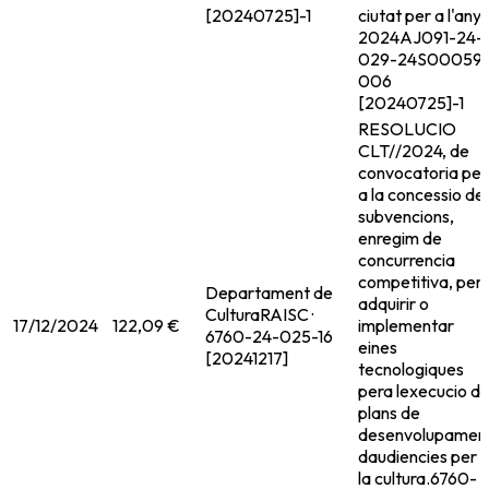
[20240725]-1
ciutat per a l'any
2024
AJ091-24-
029-24S00059
006
[20240725]-1
RESOLUCIO
CLT//2024, de
convocatoria per
a la concessio de
subvencions,
enregim de
concurrencia
competitiva, per
Departament de
adquirir o
Cultura
RAISC ·
17/12/2024
122,09 €
implementar
6760-24-025-16
eines
[20241217]
tecnologiques
pera lexecucio d
plans de
desenvolupamen
daudiencies per 
la cultura.
6760-