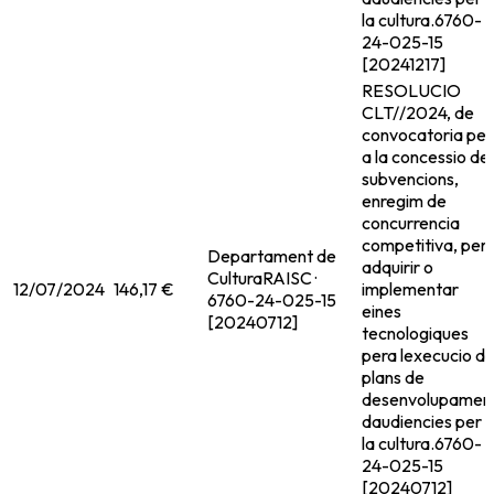
la cultura.
6760-
24-025-15
[20241217]
RESOLUCIO
CLT//2024, de
convocatoria per
a la concessio de
subvencions,
enregim de
concurrencia
competitiva, per
Departament de
adquirir o
Cultura
RAISC ·
12/07/2024
146,17 €
implementar
6760-24-025-15
eines
[20240712]
tecnologiques
pera lexecucio d
plans de
desenvolupamen
daudiencies per 
la cultura.
6760-
24-025-15
[20240712]