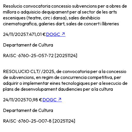
Resolucio convocatoria concessio subvencions per a obres de
millora o adquisicio dequipament per al sector de les arts
esceniques (teatre, circ i dansa), sales dexhibicio
cinematografica, galeries dart, sales de concert i llibreries
24/11/2025
7.471,01 €
DOGC
↗
Departament de Cultura
RAISC · 6760-25-057-72 [20251124]
RESOLUCIO CLT/ /2025, de convocatoria per a la concessio
de subvencions, en regim de concurrencia competitiva, per
adquirir o implementar eines tecnologiques per a lexecucio de
plans de desenvolupament daudiencies per a la cultura
24/11/2025
70,98 €
DOGC
↗
Departament de Cultura
RAISC · 6760-25-007-8 [20251124]