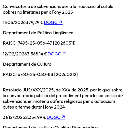
Convocatoria de subvencions per a la traduccio al catala
dobres no literaries per a l'any 2025
11/05/2026
379,29 €
DOGC
↗
Departament de Política Lingüística
RAISC · 7495-25-056-47 [20260511]
12/02/2026
3.368,14 €
DOGC
↗
Departament de Cultura
RAISC · 6760-25-030-88 [20260212]
Resolucio JUS/XXX/2025, de XXX de 2025, per la qual sobre
la convocatoria publica del procediment per a la concessio de
subvencions en materia dafers religiosos per a actuacions
dutes a terme durant lany 2024
31/12/2025
2.354,99 €
DOGC
↗
Departament de Justícia i Qualitat Democràtica