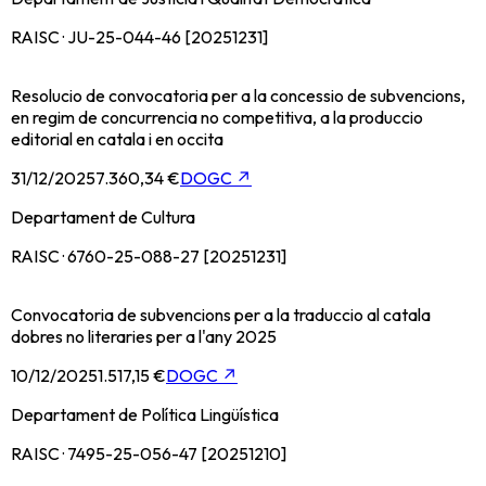
RAISC · JU-25-044-46 [20251231]
Resolucio de convocatoria per a la concessio de subvencions,
en regim de concurrencia no competitiva, a la produccio
editorial en catala i en occita
31/12/2025
7.360,34 €
DOGC
↗
Departament de Cultura
RAISC · 6760-25-088-27 [20251231]
Convocatoria de subvencions per a la traduccio al catala
dobres no literaries per a l'any 2025
10/12/2025
1.517,15 €
DOGC
↗
Departament de Política Lingüística
RAISC · 7495-25-056-47 [20251210]