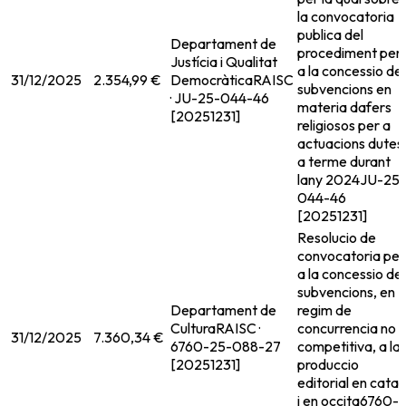
la convocatoria
publica del
Departament de
procediment per
Justícia i Qualitat
a la concessio de
31/12/2025
2.354,99 €
Democràtica
RAISC
subvencions en
· JU-25-044-46
materia dafers
[20251231]
religiosos per a
actuacions dutes
a terme durant
lany 2024
JU-25-
044-46
[20251231]
Resolucio de
convocatoria per
a la concessio de
subvencions, en
Departament de
regim de
Cultura
RAISC ·
concurrencia no
31/12/2025
7.360,34 €
6760-25-088-27
competitiva, a la
[20251231]
produccio
editorial en catal
i en occita
6760-