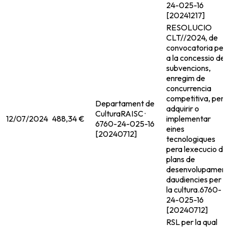
24-025-16
[20241217]
RESOLUCIO
CLT//2024, de
convocatoria per
a la concessio de
subvencions,
enregim de
concurrencia
competitiva, per
Departament de
adquirir o
Cultura
RAISC ·
12/07/2024
488,34 €
implementar
6760-24-025-16
eines
[20240712]
tecnologiques
pera lexecucio d
plans de
desenvolupamen
daudiencies per 
la cultura.
6760-
24-025-16
[20240712]
RSL per la qual