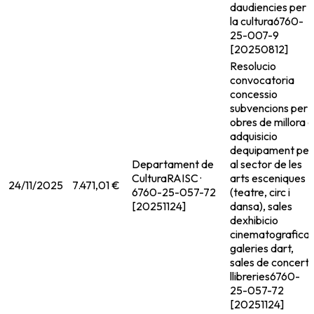
daudiencies per 
la cultura
6760-
25-007-9
[20250812]
Resolucio
convocatoria
concessio
subvencions per 
obres de millora o
adquisicio
dequipament per
Departament de
al sector de les
Cultura
RAISC ·
arts esceniques
24/11/2025
7.471,01 €
6760-25-057-72
(teatre, circ i
[20251124]
dansa), sales
dexhibicio
cinematografica,
galeries dart,
sales de concert i
llibreries
6760-
25-057-72
[20251124]