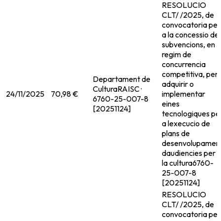
RESOLUCIO
CLT/ /2025, de
convocatoria per
a la concessio de
subvencions, en
regim de
concurrencia
competitiva, per
Departament de
adquirir o
Cultura
RAISC ·
24/11/2025
70,98 €
implementar
6760-25-007-8
eines
[20251124]
tecnologiques pe
a lexecucio de
plans de
desenvolupamen
daudiencies per 
la cultura
6760-
25-007-8
[20251124]
RESOLUCIO
CLT/ /2025, de
convocatoria per