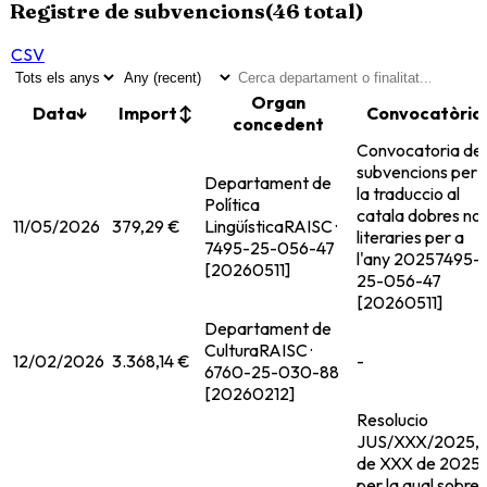
Registre de subvencions
(
46
total)
CSV
Organ
Data
↓
Import
↕
Convocatòria
concedent
Convocatoria de
subvencions per 
Departament de
la traduccio al
Política
catala dobres no
11/05/2026
379,29 €
Lingüística
RAISC ·
literaries per a
7495-25-056-47
l'any 2025
7495-
[20260511]
25-056-47
[20260511]
Departament de
Cultura
RAISC ·
12/02/2026
3.368,14 €
-
6760-25-030-88
[20260212]
Resolucio
JUS/XXX/2025,
de XXX de 2025,
per la qual sobre