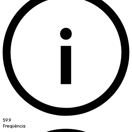
i
59.9
Freqüència