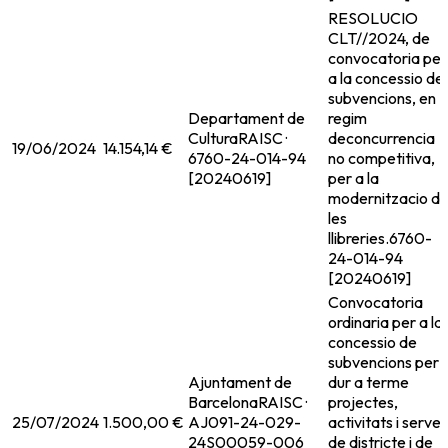
RESOLUCIO
CLT//2024, de
convocatoria per
a la concessio de
subvencions, en
Departament de
regim
Cultura
RAISC ·
deconcurrencia
19/06/2024
14.154,14 €
6760-24-014-94
no competitiva,
[20240619]
per a la
modernitzacio d
les
llibreries.
6760-
24-014-94
[20240619]
Convocatoria
ordinaria per a la
concessio de
subvencions per 
Ajuntament de
dur a terme
Barcelona
RAISC ·
projectes,
25/07/2024
1.500,00 €
AJ091-24-029-
activitats i servei
24S00059-006
de districte i de