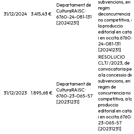
subvencions, en
Departament de
regim
Cultura
RAISC ·
31/12/2024
3.415,43 €
deconcurrencia
6760-24-081-131
no competitiva, a
[20241231]
la produccio
editorial en catal
i en occita.
6760-
24-081-131
[20241231]
RESOLUCIO
CLT/ /2023, de
convocatoria per
a la concessio de
subvencions, en
Departament de
regim de
Cultura
RAISC ·
31/12/2023
1.895,68 €
concurrencia no
6760-23-065-57
competitiva, a la
[20231231]
produccio
editorial en catal
i en occita.
6760-
23-065-57
[20231231]