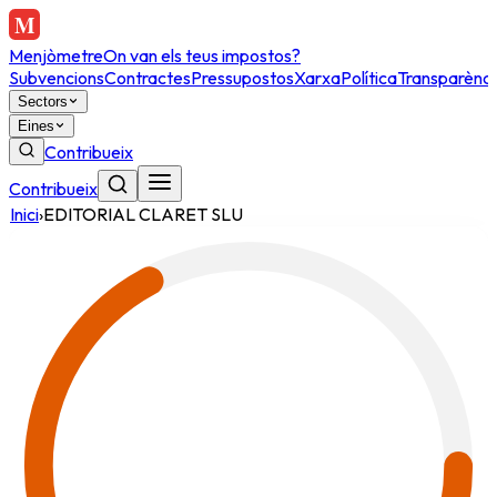
Menjòmetre
On van els teus impostos?
Subvencions
Contractes
Pressupostos
Xarxa
Política
Transparènci
Sectors
Eines
Contribueix
Contribueix
Inici
›
EDITORIAL CLARET SLU