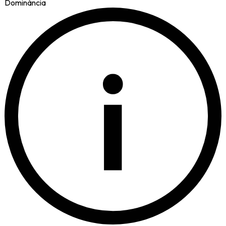
Dominància
i