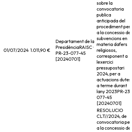
sobre la
convocatoria
publica
anticipada del
procediment per
a la concessio de
subvencions en
Departament de la
materia dafers
Presidència
RAISC ·
01/07/2024
1.011,90 €
religiosos,
PR-23-077-45
corresponent a
[20240701]
lexercici
pressupostari
2024, per a
actuacions dutes
a terme durant
lany 2023
PR-23-
077-45
[20240701]
RESOLUCIO
CLT//2024, de
convocatoria per
a la concessio de