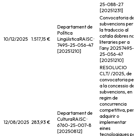
25-088-27
[20251231]
Convocatoria de
subvencions per 
Departament de
la traduccio al
Política
catala dobres no
10/12/2025
1.517,15 €
Lingüística
RAISC ·
literaries per a
7495-25-056-47
l'any 2025
7495-
[20251210]
25-056-47
[20251210]
RESOLUCIO
CLT/ /2025, de
convocatoria per
a la concessio de
subvencions, en
regim de
concurrencia
competitiva, per
Departament de
adquirir o
Cultura
RAISC ·
12/08/2025
283,93 €
implementar
6760-25-007-8
eines
[20250812]
tecnologiques pe