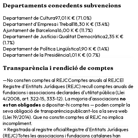
Departaments concedents subvencions
Departament de Cultura
97,01 K €
(
71.0
%)
Departament d'Empresa i Treball
18,30 K €
(
13.4
%)
Ajuntament de Barcelona
16,00 K €
(
11.7
%)
Departament de Justícia i Qualitat Democràtica
2,35 K €
(
1.7
%)
Departament de Política Lingüística
1,90 K €
(
1.4
%)
Departament de la Presidència
1,01 K €
(
0.7
%)
Transparència i rendició de comptes
—
No consten comptes al REJC
Comptes anuals al REJC
El
Registre d'Entitats Jurídiques (REJC) recull comptes anuals de
fundacions i associacions declarades d'utilitat pública (Llei
4/2008, art. 322-15, 333-12). La majoria d'associacions
no
estan obligades
a dipositar-hi comptes — poden complir la
seva obligació de transparència publicant-los a la seva web
(Llei 19/2014). Que no constin comptes al REJC no implica
incompliment.
✗
Registrada al registre oficial
Registre d'Entitats Jurídiques
(REJC)
Totes les associacions i fundacions catalanes han