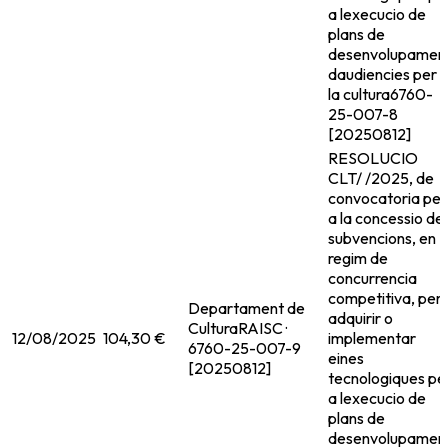
a lexecucio de
plans de
desenvolupamen
daudiencies per 
la cultura
6760-
25-007-8
[20250812]
RESOLUCIO
CLT/ /2025, de
convocatoria per
a la concessio de
subvencions, en
regim de
concurrencia
competitiva, per
Departament de
adquirir o
Cultura
RAISC ·
12/08/2025
104,30 €
implementar
6760-25-007-9
eines
[20250812]
tecnologiques pe
a lexecucio de
plans de
desenvolupamen