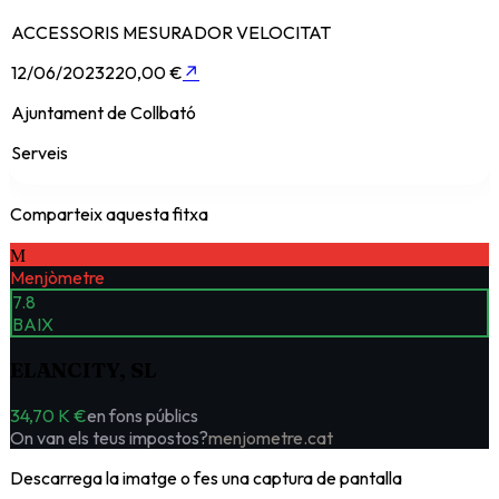
ACCESSORIS MESURADOR VELOCITAT
12/06/2023
220,00 €
↗
Ajuntament de Collbató
Serveis
Comparteix aquesta fitxa
M
Menjòmetre
7.8
BAIX
ELANCITY, SL
34,70 K €
en fons públics
On van els teus impostos?
menjometre.cat
Descarrega la imatge o fes una captura de pantalla