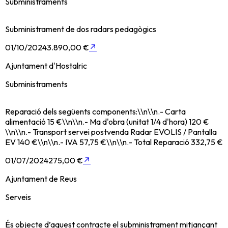
Subministraments
Subministrament de dos radars pedagògics
01/10/2024
3.890,00 €
↗
Ajuntament d'Hostalric
Subministraments
Reparació dels següents components:\\n\\n.- Carta
alimentació 15 €\\n\\n.- Ma d'obra (unitat 1/4 d'hora) 120 €
\\n\\n.- Transport servei postvenda Radar EVOLIS / Pantalla
EV 140 €\\n\\n.- IVA 57,75 €\\n\\n.- Total Reparació 332,75 €
01/07/2024
275,00 €
↗
Ajuntament de Reus
Serveis
És objecte d’aquest contracte el subministrament mitjançant