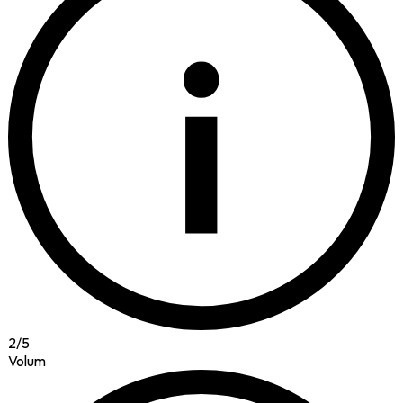
i
2
/
5
Volum