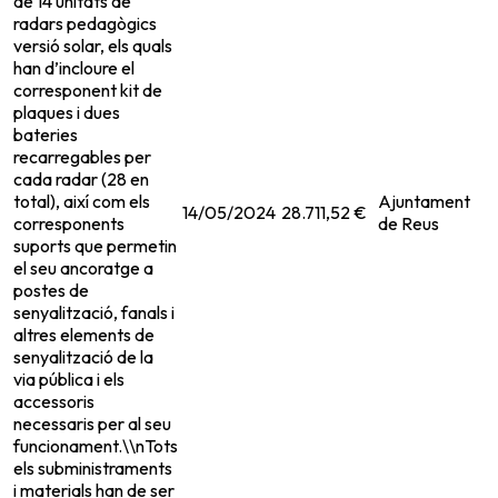
de 14 unitats de
radars pedagògics
versió solar, els quals
han d’incloure el
corresponent kit de
plaques i dues
bateries
recarregables per
cada radar (28 en
total), així com els
Ajuntament
14/05/2024
28.711,52 €
corresponents
de Reus
suports que permetin
el seu ancoratge a
postes de
senyalització, fanals i
altres elements de
senyalització de la
via pública i els
accessoris
necessaris per al seu
funcionament.\\nTots
els subministraments
i materials han de ser