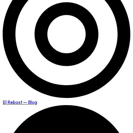
El Rebost — Blog