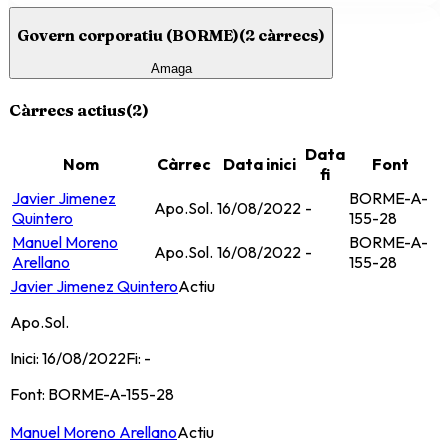
Govern corporatiu (BORME)
(
2
càrrecs)
Amaga
Càrrecs actius
(
2
)
Data
Nom
Càrrec
Data inici
Font
fi
Javier Jimenez
BORME-A-
Apo.Sol.
16/08/2022
-
Quintero
155-28
Manuel Moreno
BORME-A-
Apo.Sol.
16/08/2022
-
Arellano
155-28
Javier Jimenez Quintero
Actiu
Apo.Sol.
Inici:
16/08/2022
Fi:
-
Font:
BORME-A-155-28
Manuel Moreno Arellano
Actiu