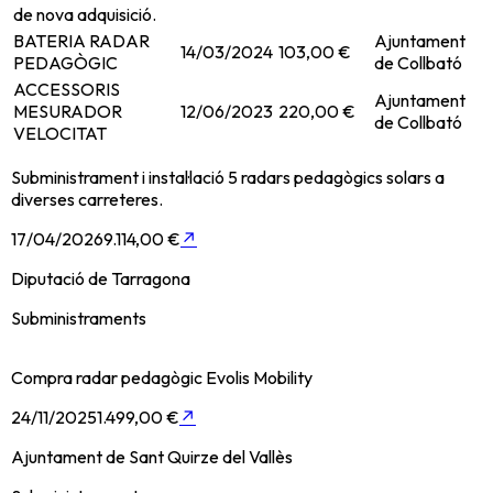
de nova adquisició.
BATERIA RADAR
Ajuntament
14/03/2024
103,00 €
PEDAGÒGIC
de Collbató
ACCESSORIS
Ajuntament
MESURADOR
12/06/2023
220,00 €
de Collbató
VELOCITAT
Subministrament i instal·lació 5 radars pedagògics solars a
diverses carreteres.
17/04/2026
9.114,00 €
↗
Diputació de Tarragona
Subministraments
Compra radar pedagògic Evolis Mobility
24/11/2025
1.499,00 €
↗
Ajuntament de Sant Quirze del Vallès