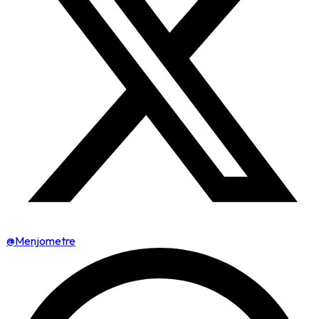
@Menjometre