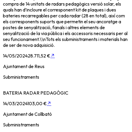
compra de 14 unitats de radars pedagògics versió solar, els
quals han d’incloure el corresponent kit de plaques i dues
bateries recarregables per cada radar (28 en total), així com
els corresponents suports que permetin el seu ancoratge a
postes de senyalització, fanals i altres elements de
senyalització de la via pública i els accessoris necessaris per al
seu funcionament.\\nTots els subministraments i materials han
de ser de nova adquisició.
14/05/2024
28.711,52 €
↗
Ajuntament de Reus
Subministraments
BATERIA RADAR PEDAGÒGIC
14/03/2024
103,00 €
↗
Ajuntament de Collbató
Subministraments