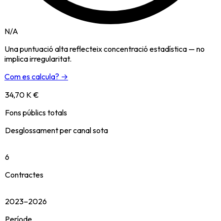
N/A
Una puntuació alta reflecteix concentració estadística — no
implica irregularitat.
Com es calcula? →
34,70 K €
Fons públics totals
Desglossament per canal sota
6
Contractes
2023–2026
Període