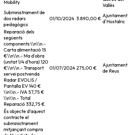
Mobility
Vallès
Subministrament de
Ajuntament
dos radars
01/10/2024
3.890,00 €
d'Hostalric
pedagògics
Reparació dels
següents
components:\\n\\n.-
Carta alimentació 15
€\\n\\n.- Ma d'obra
(unitat 1/4 d'hora) 120
Ajuntament
€\\n\\n.- Transport
01/07/2024
275,00 €
de Reus
servei postvenda
Radar EVOLIS /
Pantalla EV 140 €
\\n\\n.- IVA 57,75 €
\\n\\n.- Total
Reparació 332,75 €
És objecte d’aquest
contracte el
subministrament
mitjançant compra