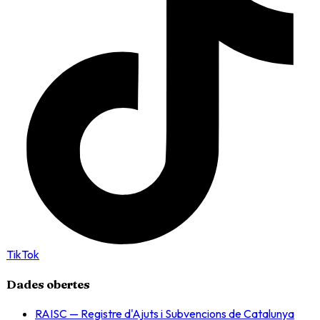
TikTok
Dades obertes
RAISC — Registre d'Ajuts i Subvencions de Catalunya