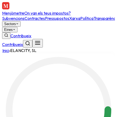
Menjòmetre
On van els teus impostos?
Subvencions
Contractes
Pressupostos
Xarxa
Política
Transparènci
Sectors
Eines
Contribueix
Contribueix
Inici
›
ELANCITY, SL