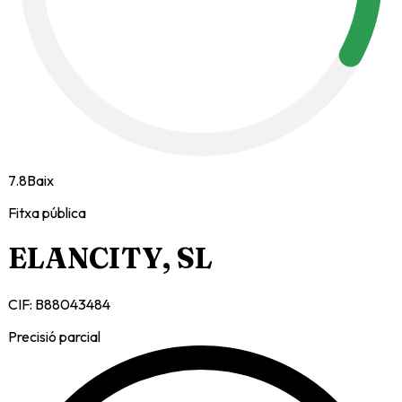
7.8
Baix
Fitxa pública
ELANCITY, SL
CIF:
B88043484
Precisió parcial