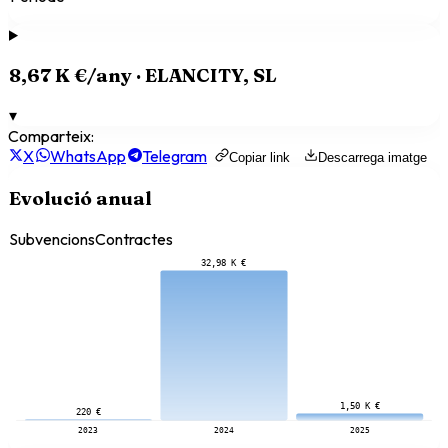
8,67 K €
/any ·
ELANCITY, SL
▾
Comparteix:
X
WhatsApp
Telegram
Copiar link
Descarrega imatge
Evolució anual
Subvencions
Contractes
32,98 K €
1,50 K €
220 €
2023
2024
2025