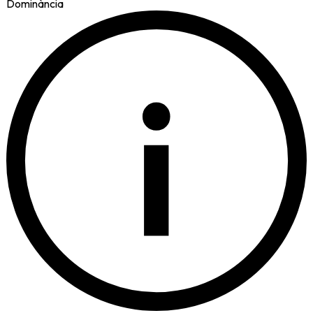
Dominància
i