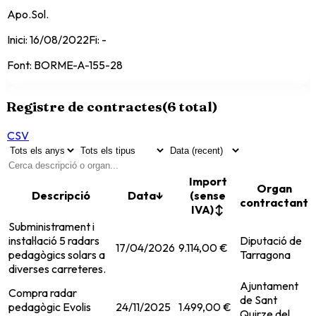
Apo.Sol.
Inici:
16/08/2022
Fi:
-
Font:
BORME-A-155-28
Registre de contractes
(
6
total)
CSV
Import
Organ
Descripció
Data
↓
(sense
contractant
IVA)
↕
Subministrament i
instal·lació 5 radars
Diputació de
17/04/2026
9.114,00 €
pedagògics solars a
Tarragona
diverses carreteres.
Ajuntament
Compra radar
de Sant
pedagògic Evolis
24/11/2025
1.499,00 €
Quirze del