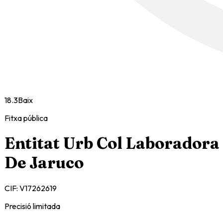
18.3
Baix
Fitxa pública
Entitat Urb Col Laboradora
De Jaruco
CIF:
V17262619
Precisió limitada