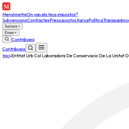
Menjòmetre
On van els teus impostos?
Subvencions
Contractes
Pressupostos
Xarxa
Política
Transparènci
Sectors
Eines
Contribueix
Contribueix
Inici
›
Entitat Urb Col Laboradora De Conservacio De La Unitat 