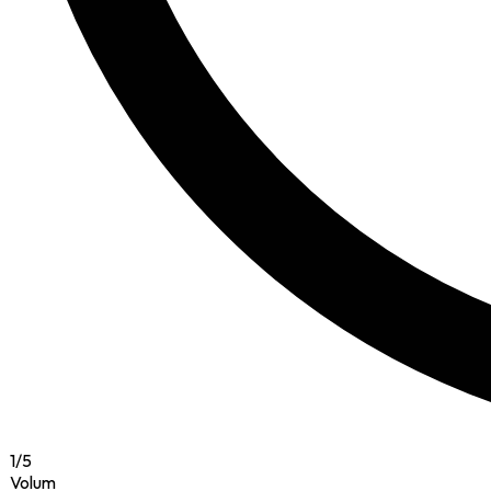
1
/
5
Volum